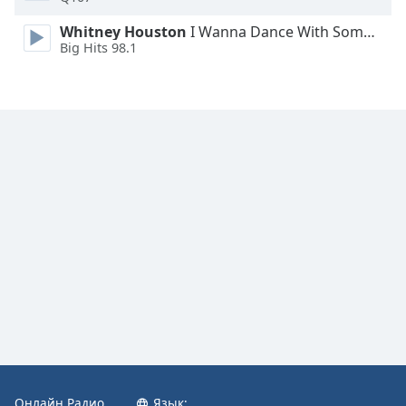
Font
Whitney Houston
I Wanna Dance With Somebody
Family
Big Hits 98.1
Reset
Done
Close
Modal
Dialog
End
of
dialog
window.
Онлайн Радио
Язык: