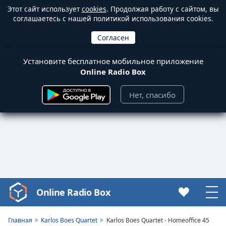
Этот сайт использует
cookies
. Продолжая работу с сайтом, вы
соглашаетесь с нашей политикой использования cookies.
Установите бесплатное мобильное приложение
Online Radio Box
Нет, спасибо
Online Radio Box
Video
Player
is
Главная
Karlos Boes Quartet
Karlos Boes Quartet - Homeoffice 45