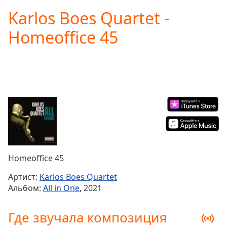
loading.
Karlos Boes Quartet -
Play
Video
Homeoffice 45
Play
Skip
Backward
Skip
Forward
Mute
Current
Time
0:00
/
Duration
-:-
Loaded
:
0.00%
Homeoffice 45
Stream
Type
LIVE
Артист:
Karlos Boes Quartet
Seek to
Альбом:
All in One
, 2021
live,
currently
behind
Где звучала композиция
live
LIVE