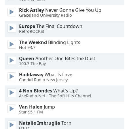
Rick Astley
Never Gonna Give You Up
Opacity
Graceland University Radio
Europe
The Final Countdown
Caption
RetroROCKS!
Area
Background
The Weeknd
Blinding Lights
Color
Hot 93.7
Queen
Another One Bites the Dust
100.7 The Bay
Opacity
Haddaway
What Is Love
Candid Radio New Jersey
Font
Size
4 Non Blondes
What's Up?
AceRadio.Net - The Soft Hits Channel
Text
Van Halen
Jump
Edge
Star 95.1 FM
Style
Natalie Imbruglia
Torn
Q107