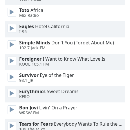
of
dialog
Toto
Africa
window.
Mix Radio
Escape
Eagles
Hotel California
will
I-95
cancel
and
Simple Minds
Don't You (Forget About Me)
close
102.7 Jack FM
the
window.
Foreigner
I Want to Know What Love Is
KOOL 105.1 FM
Text
Survivor
Eye of the Tiger
Color
98.1 JJR
Eurythmics
Sweet Dreams
Opacity
KFRO
Bon Jovi
Livin' On a Prayer
Text
WRSW-FM
Background
Tears for Fears
Everybody Wants To Rule the World
Color
106 The Mixx