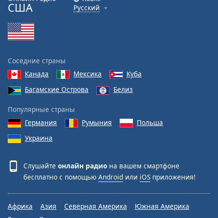
США
Русский
Соседние страны
Канада
Мексика
Куба
Багамские Острова
Белиз
Популярные страны
Германия
Румыния
Польша
Украина
Слушайте
онлайн радио
на вашем смартфоне
бесплатно с помощью
Android
или
iOS
приложения!
Африка
Азия
Северная Америка
Южная Америка