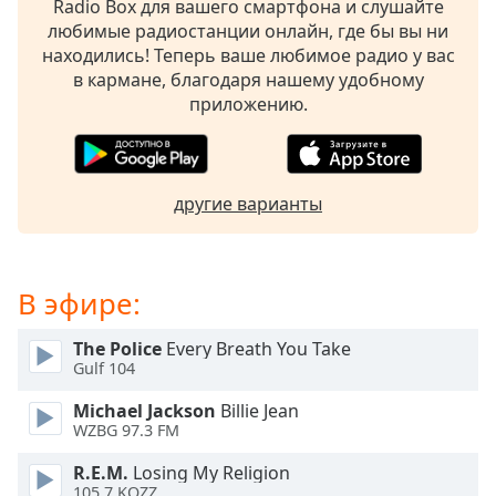
Radio Box для вашего смартфона и слушайте
subtitles
любимые радиостанции онлайн, где бы вы ни
settings
находились! Теперь ваше любимое радио у вас
dialog
в кармане, благодаря нашему удобному
subtitles
приложению.
off
,
selected
Audio
другие варианты
Track
Picture-
in-
Picture
В эфире:
Fullscreen
This
The Police
Every Breath You Take
is
Gulf 104
a
modal
Michael Jackson
Billie Jean
window.
WZBG 97.3 FM
R.E.M.
Losing My Religion
Beginning
105.7 KOZZ