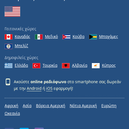
Γειτονικές χώρες
Καναδάς
Μεξικό
Κούβα
Μπαχάμες
Μπελίζ
Δημοφιλείς χώρες
Ελλάδα
Τουρκία
Αλβανία
Κύπρος
Ακούστε
online ραδιόφωνο
στο smartphone σας δωρεάν
με την
Android
ή
iOS
εφαρμογή!
Αφρική
Ασία
Βόρεια Αμερική
Νότια Αμερική
Ευρώπη
Ωκεανία