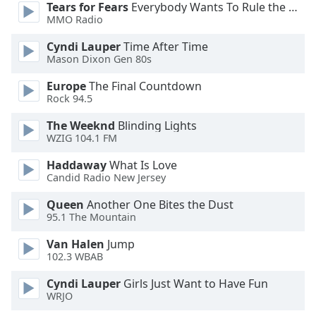
Color
Tears for Fears
Everybody Wants To Rule the World
MMO Radio
Opacity
Cyndi Lauper
Time After Time
Mason Dixon Gen 80s
Caption
Europe
The Final Countdown
Area
Rock 94.5
Background
The Weeknd
Blinding Lights
Color
WZIG 104.1 FM
Haddaway
What Is Love
Opacity
Candid Radio New Jersey
Queen
Another One Bites the Dust
Font
95.1 The Mountain
Size
Van Halen
Jump
102.3 WBAB
Text
Edge
Cyndi Lauper
Girls Just Want to Have Fun
WRJO
Style