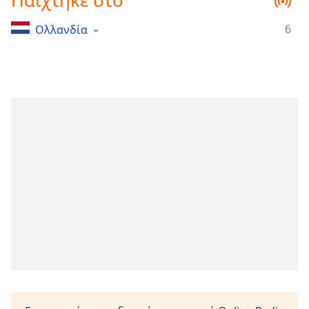
Παίχτηκε στο
Remaining
Time
-
6
Ολλανδία
-:-
1x
Playback
Rate
Chapters
Chapters
Descriptions
descriptions
off
,
selected
Subtitles
subtitles
settings
,