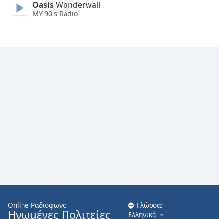
Oasis
Wonderwall
MY 90's Radio
Font
Family
Reset
Done
Close
Modal
Dialog
End
of
dialog
window.
Online Ραδιόφωνο
Γλώσσα:
Ηνωμένες Πολιτείες
Ελληνικά