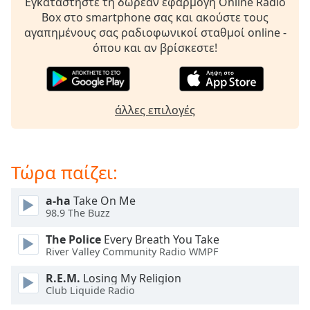
Εγκαταστήστε τη δωρεάν εφαρμογή Online Radio
opens
Box στο smartphone σας και ακούστε τους
subtitles
αγαπημένους σας ραδιοφωνικοί σταθμοί online -
settings
όπου και αν βρίσκεστε!
dialog
subtitles
off
,
selected
άλλες επιλογές
Audio
Track
Τώρα παίζει:
Picture-
in-
Picture
a-ha
Take On Me
Fullscreen
98.9 The Buzz
This
is
The Police
Every Breath You Take
a
River Valley Community Radio WMPF
modal
R.E.M.
Losing My Religion
window.
Club Liquide Radio