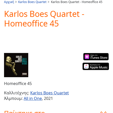
is
Αρχική
Karlos Boes Quartet
Karlos Boes Quartet - Homeoffice 45
loading.
Karlos Boes Quartet -
Play
Video
Homeoffice 45
Play
Skip
Backward
Skip
Forward
Mute
Current
Time
0:00
/
Duration
-:-
Loaded
:
0.00%
Homeoffice 45
Stream
Type
LIVE
Καλλιτέχνης:
Karlos Boes Quartet
Seek to
Άλμπουμ:
All in One
, 2021
live,
currently
behind
live
LIVE