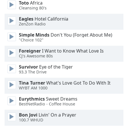
Beginning
Toto
Africa
of
Cleansing 80's
dialog
Eagles
Hotel California
window.
ZenZon Radio
Escape
will
Simple Minds
Don't You (Forget About Me)
cancel
"Choice 102"
and
close
Foreigner
I Want to Know What Love Is
CJ's Awesome 80s
the
window.
Survivor
Eye of the Tiger
93.3 The Drive
Text
Color
Tina Turner
What's Love Got To Do With It
WYBT AM 1000
Eurythmics
Sweet Dreams
Opacity
BestNetRadio - Coffee House
Bon Jovi
Livin' On a Prayer
Text
100.7 WHUD
Background