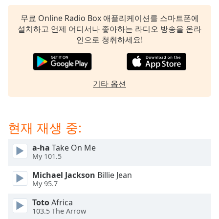
dialog
window.
무료 Online Radio Box 애플리케이션를 스마트폰에
Escape
설치하고 언제 어디서나 좋아하는 라디오 방송을 온라
will
인으로 청취하세요!
cancel
and
close
the
기타 옵션
window.
Text
현재 재생 중:
Color
a-ha
Take On Me
Opacity
My 101.5
Michael Jackson
Billie Jean
Text
My 95.7
Background
Toto
Africa
Color
103.5 The Arrow