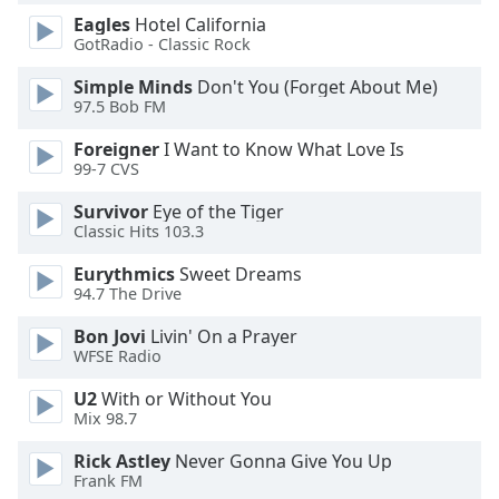
Eagles
Hotel California
Opacity
GotRadio - Classic Rock
Simple Minds
Don't You (Forget About Me)
Caption
97.5 Bob FM
Area
Background
Foreigner
I Want to Know What Love Is
Color
99-7 CVS
Survivor
Eye of the Tiger
Opacity
Classic Hits 103.3
Eurythmics
Sweet Dreams
Font
94.7 The Drive
Size
Bon Jovi
Livin' On a Prayer
WFSE Radio
Text
U2
With or Without You
Edge
Mix 98.7
Style
Rick Astley
Never Gonna Give You Up
Frank FM
Font