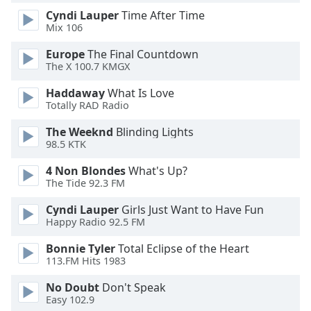
Family
Cyndi Lauper
Time After Time
Mix 106
Europe
The Final Countdown
Reset
The X 100.7 KMGX
Done
Close
Haddaway
What Is Love
Modal
Totally RAD Radio
Dialog
End
The Weeknd
Blinding Lights
of
98.5 KTK
dialog
window.
4 Non Blondes
What's Up?
The Tide 92.3 FM
Cyndi Lauper
Girls Just Want to Have Fun
Happy Radio 92.5 FM
Bonnie Tyler
Total Eclipse of the Heart
113.FM Hits 1983
No Doubt
Don't Speak
Easy 102.9