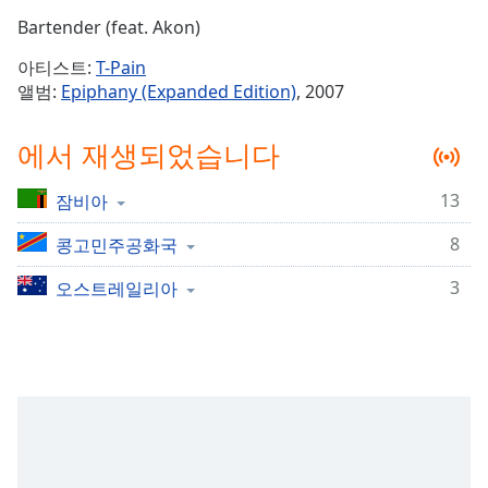
Time
-
Bartender (feat. Akon)
-:-
아티스트:
T-Pain
1x
앨범:
Epiphany (Expanded Edition)
, 2007
Playback
Rate
에서 재생되었습니다
Chapters
13
잠비아
Chapters
8
콩고민주공화국
Descriptions
descriptions
3
오스트레일리아
off
,
selected
Subtitles
subtitles
settings
,
opens