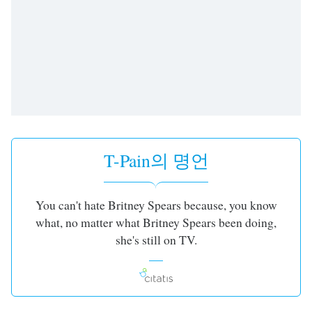
subtitles
settings
dialog
subtitles
off
,
selected
Audio
Track
Picture-
T-Pain의 명언
in-
Picture
Fullscreen
This
You can't hate Britney Spears because, you know
is
what, no matter what Britney Spears been doing,
a
she's still on TV.
modal
window.
Beginning
of