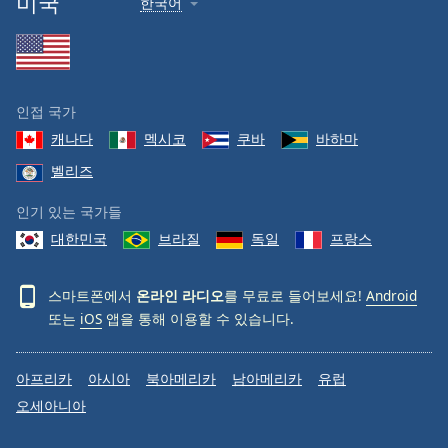
미국
한국어
인접 국가
캐나다
멕시코
쿠바
바하마
벨리즈
인기 있는 국가들
대한민국
브라질
독일
프랑스
스마트폰에서
온라인 라디오
를 무료로 들어보세요!
Android
또는
iOS
앱을 통해 이용할 수 있습니다.
아프리카
아시아
북아메리카
남아메리카
유럽
오세아니아