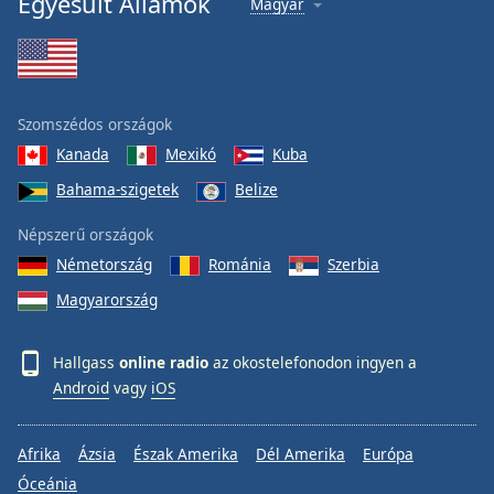
Egyesült Államok
Magyar
Szomszédos országok
Kanada
Mexikó
Kuba
Bahama-szigetek
Belize
Népszerű országok
Németország
Románia
Szerbia
Magyarország
Hallgass
online radio
az okostelefonodon ingyen a
Android
vagy
iOS
Afrika
Ázsia
Észak Amerika
Dél Amerika
Európa
Óceánia