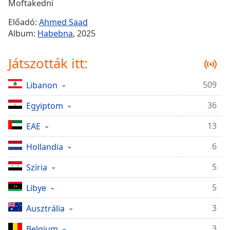
Remaining
Moftakedni
Time
-
Előadó:
Ahmed Saad
-:-
Album:
Habebna
, 2025
1x
Játszották itt:
Playback
Rate
509
Libanon
Chapters
36
Chapters
Egyiptom
13
EAE
Descriptions
descriptions
6
Hollandia
off
,
5
Szíria
selected
5
Libye
Subtitles
subtitles
3
Ausztrália
settings
,
3
Belgium