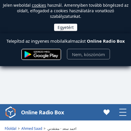
Jelen weboldal
cookies
használ. Amennyiben tovább böngészed az
oldalt, elfogadod a cookies használatára vonatkozó
szabályzatunkat.
Telepítsd az ingyenes mobilalkalmazást
Online Radio Box
Nem, köszönöm
Online Radio Box
Video
Player
is
Főoldal
Ahmed Saad
احمد سعد - مفتقدني