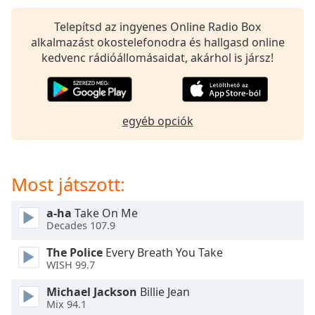
of
dialog
Telepítsd az ingyenes Online Radio Box
window.
alkalmazást okostelefonodra és hallgasd online
Escape
kedvenc rádióállomásaidat, akárhol is jársz!
will
cancel
and
close
egyéb opciók
the
window.
Text
Most játszott:
Color
a-ha
Take On Me
Decades 107.9
Opacity
The Police
Every Breath You Take
WISH 99.7
Text
Background
Michael Jackson
Billie Jean
Color
Mix 94.1