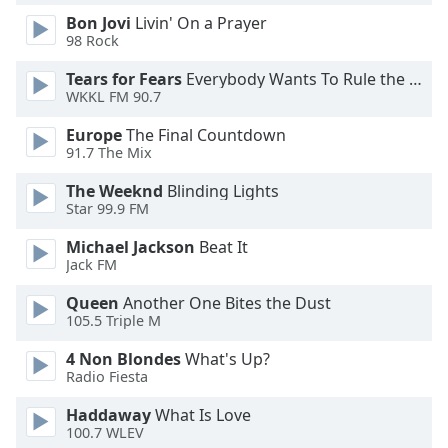
Font
Bon Jovi
Livin' On a Prayer
Family
98 Rock
Tears for Fears
Everybody Wants To Rule the World
WKKL FM 90.7
Reset
Done
Europe
The Final Countdown
Close
91.7 The Mix
Modal
Dialog
The Weeknd
Blinding Lights
End
Star 99.9 FM
of
dialog
Michael Jackson
Beat It
window.
Jack FM
Queen
Another One Bites the Dust
105.5 Triple M
4 Non Blondes
What's Up?
Radio Fiesta
Haddaway
What Is Love
100.7 WLEV