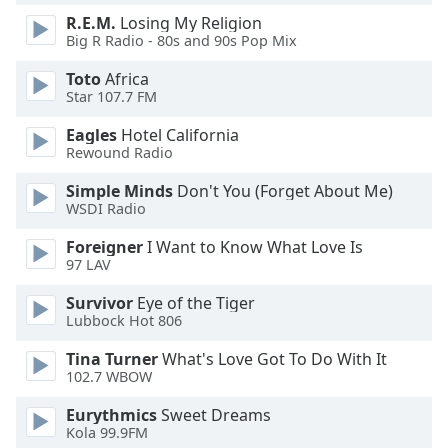
R.E.M.
Losing My Religion
Big R Radio - 80s and 90s Pop Mix
Opacity
Toto
Africa
Star 107.7 FM
Caption
Area
Eagles
Hotel California
Background
Rewound Radio
Color
Simple Minds
Don't You (Forget About Me)
WSDI Radio
Opacity
Foreigner
I Want to Know What Love Is
97 LAV
Font
Survivor
Eye of the Tiger
Size
Lubbock Hot 806
Tina Turner
What's Love Got To Do With It
Text
102.7 WBOW
Edge
Style
Eurythmics
Sweet Dreams
Kola 99.9FM