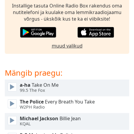
dialog
Installige tasuta Online Radio Box rakendus oma
window.
nutitelefoni ja kuulake oma lemmikraadiojaamu
Escape
võrgus - ükskõik kus te ka ei viibiksite!
will
cancel
and
close
muud valikud
the
window.
Text
Mängib praegu:
Color
a-ha
Take On Me
99.5 The Fox
Opacity
The Police
Every Breath You Take
W2PH Radio
Text
Background
Michael Jackson
Billie Jean
Color
KQAL