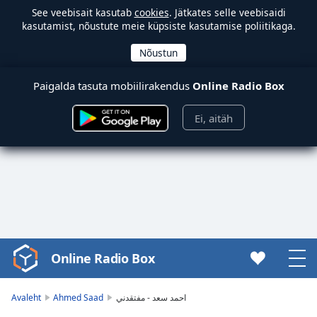
See veebisait kasutab
cookies
. Jätkates selle veebisaidi
kasutamist, nõustute meie küpsiste kasutamise poliitikaga.
Paigalda tasuta mobiilirakendus
Online Radio Box
Ei, aitäh
Online Radio Box
Video
Player
is
Avaleht
Ahmed Saad
احمد سعد - مفتقدني
loading.