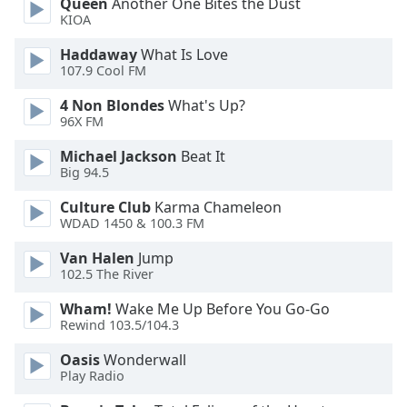
Queen
Another One Bites the Dust
Family
KIOA
Haddaway
What Is Love
107.9 Cool FM
Reset
Done
4 Non Blondes
What's Up?
Close
96X FM
Modal
Dialog
Michael Jackson
Beat It
End
Big 94.5
of
dialog
Culture Club
Karma Chameleon
window.
WDAD 1450 & 100.3 FM
Van Halen
Jump
102.5 The River
Wham!
Wake Me Up Before You Go-Go
Rewind 103.5/104.3
Oasis
Wonderwall
Play Radio