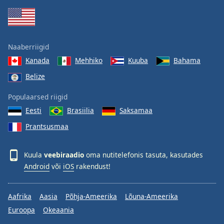
Naaberriigid
Kanada
Mehhiko
Kuuba
Bahama
Belize
Populaarsed riigid
Eesti
Brasiilia
Saksamaa
Prantsusmaa
Kuula
veebiraadio
oma nutitelefonis tasuta, kasutades
Android
või
iOS
rakendust!
Aafrika
Aasia
Põhja-Ameerika
Lõuna-Ameerika
Euroopa
Okeaania