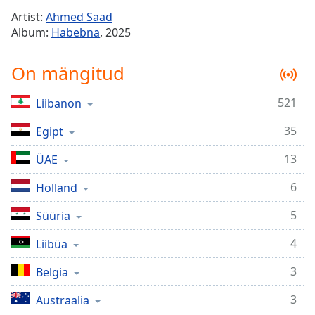
Time
-
Artist:
Ahmed Saad
-:-
Album:
Habebna
, 2025
1x
On mängitud
Playback
Rate
521
Liibanon
Chapters
35
Chapters
Egipt
13
ÜAE
Descriptions
descriptions
6
Holland
off
,
5
Süüria
selected
4
Liibüa
Subtitles
subtitles
3
Belgia
settings
,
3
Austraalia
opens