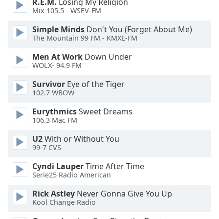
R.E.M.
Losing My Religion
Mix 105.5 - WSEV-FM
Opacity
Simple Minds
Don't You (Forget About Me)
The Mountain 99 FM - KMXE-FM
Caption
Area
Men At Work
Down Under
Background
WOLX- 94.9 FM
Color
Survivor
Eye of the Tiger
102.7 WBOW
Opacity
Eurythmics
Sweet Dreams
106.3 Mac FM
Font
U2
With or Without You
Size
99-7 CVS
Cyndi Lauper
Time After Time
Text
Serie25 Radio American
Edge
Style
Rick Astley
Never Gonna Give You Up
Kool Change Radio
Font