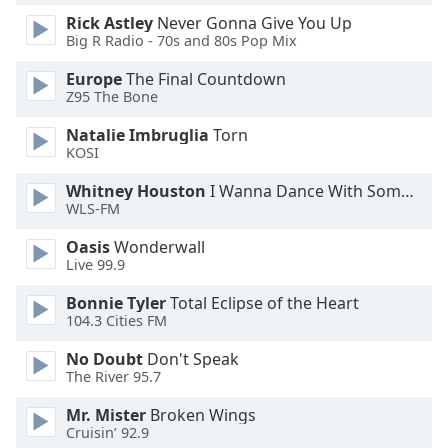
Font
Rick Astley
Never Gonna Give You Up
Family
Big R Radio - 70s and 80s Pop Mix
Europe
The Final Countdown
Z95 The Bone
Reset
Done
Natalie Imbruglia
Torn
Close
KOSI
Modal
Dialog
Whitney Houston
I Wanna Dance With Somebody
End
WLS-FM
of
dialog
Oasis
Wonderwall
window.
Live 99.9
Bonnie Tyler
Total Eclipse of the Heart
104.3 Cities FM
No Doubt
Don't Speak
The River 95.7
Mr. Mister
Broken Wings
Cruisin’ 92.9