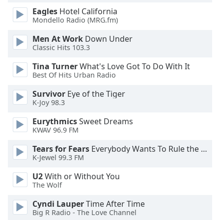
Eagles
Hotel California
Mondello Radio (MRG.fm)
Opacity
Men At Work
Down Under
Classic Hits 103.3
Caption
Area
Tina Turner
What's Love Got To Do With It
Background
Best Of Hits Urban Radio
Color
Survivor
Eye of the Tiger
K-Joy 98.3
Opacity
Eurythmics
Sweet Dreams
KWAV 96.9 FM
Font
Tears for Fears
Everybody Wants To Rule the World
Size
K-Jewel 99.3 FM
U2
With or Without You
Text
The Wolf
Edge
Style
Cyndi Lauper
Time After Time
Big R Radio - The Love Channel