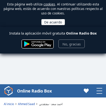
Esta página web utiliza
cookies
. Al continuar utilizando esta
página web, estás de acuerdo con nuestras políticas respecto al
uso de cookies.
Instala la aplicación móvil gratuita
Online Radio Box
No, gracias
Online Radio Box
Video
Player
is
Al inicio
Ahmed Saad
احمد سعد - مفتقدني