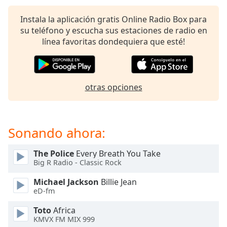
of
dialog
Instala la aplicación gratis Online Radio Box para
window.
su teléfono y escucha sus estaciones de radio en
Escape
línea favoritas dondequiera que esté!
will
cancel
and
close
otras opciones
the
window.
Text
Sonando ahora:
Color
The Police
Every Breath You Take
Big R Radio - Classic Rock
Opacity
Michael Jackson
Billie Jean
eD-fm
Text
Background
Toto
Africa
Color
KMVX FM MIX 999