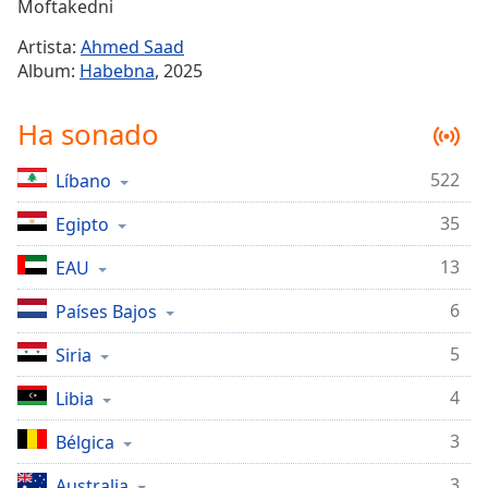
Remaining
Moftakedni
Time
-
Artista:
Ahmed Saad
-:-
Album:
Habebna
, 2025
1x
Ha sonado
Playback
Rate
522
Líbano
Chapters
35
Chapters
Egipto
13
EAU
Descriptions
descriptions
6
Países Bajos
off
,
5
Siria
selected
4
Libia
Subtitles
subtitles
3
Bélgica
settings
,
3
Australia