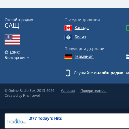
the
window.
Онлайн радио
Съседни държави
САЩ
Text
Канада
Color
Белиз
Opacity
Популярни държави
Език:
Германия
Български
Text
Background
Слушайте
онлайн радио
на
Color
© Online Radio Box, 2015-2026.
Условия
Поверителност
Opacity
Created by
Final Level
Caption
Area
.977 Today's Hits
Background