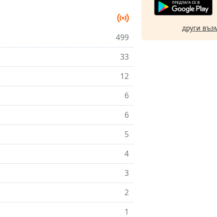
други въз
499
33
12
6
6
5
4
3
2
1