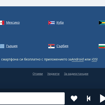
Мексико
Куба
Гърция
Сърбия
 смартфона си безплатно с приложението за
Android
или
iOS
!
Отзиви
Уиджети
За радиостанции