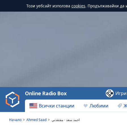
Този уебсайт използва
cookies
. Продължавайки да и
Video
Player
is
loading.
Play
Video
Online Radio Box
Игри
Play
Skip
Всички станции
Любими
Ж
Backward
Skip
Forward
Начало
Ahmed Saad
احمد سعد - مفتقدني
Mute