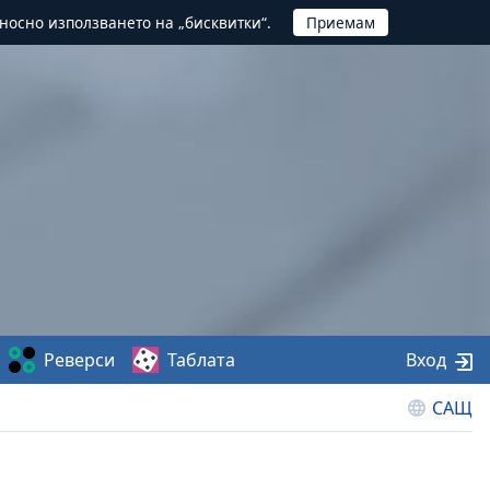
тносно използването на „бисквитки“.
Реверси
Таблата
Вход
САЩ