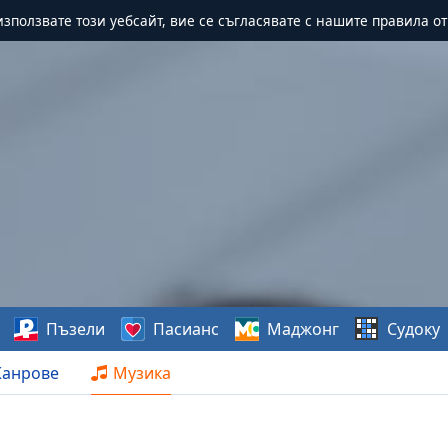
зползвате този уебсайт, вие се съгласявате с нашите правила о
Пъзели
Пасианс
Маджонг
Судоку
анрове
Музика