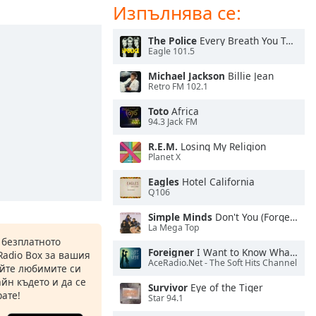
Изпълнява се:
The Police
Every Breath You Take
Eagle 101.5
Michael Jackson
Billie Jean
Retro FM 102.1
Toto
Africa
94.3 Jack FM
R.E.M.
Losing My Religion
Planet X
Eagles
Hotel California
Q106
Simple Minds
Don't You (Forget About Me)
La Mega Top
 безплатното
Foreigner
I Want to Know What Love Is
Radio Box за вашия
AceRadio.Net - The Soft Hits Channel
йте любимите си
йн където и да се
Survivor
Eye of the Tiger
ате!
Star 94.1