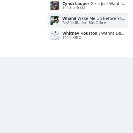
Cyndi Lauper
Girls Just Want to Have Fun
103.1 Jack FM
Wham!
Wake Me Up Before You Go-Go
BeGoodRadio - 80s Office
Whitney Houston
I Wanna Dance With Somebody
102.9 KBLX