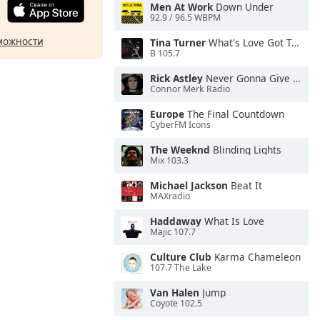
Men At Work
Down Under
92.9 / 96.5 WBPM
можности
Tina Turner
What's Love Got To Do With It
B 105.7
Rick Astley
Never Gonna Give You Up
Connor Merk Radio
Europe
The Final Countdown
CyberFM Icons
The Weeknd
Blinding Lights
Mix 103.3
Michael Jackson
Beat It
MAXradio
Haddaway
What Is Love
Majic 107.7
Culture Club
Karma Chameleon
107.7 The Lake
Van Halen
Jump
Coyote 102.5