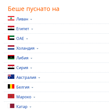
Chapters
Беше пуснато на
Chapters
Ливан
Descriptions
Египет
descriptions
off
,
ОАЕ
selected
Холандия
Subtitles
Либия
subtitles
settings
,
Сирия
opens
subtitles
Австралия
settings
dialog
Белгия
subtitles
off
,
Мароко
selected
Катар