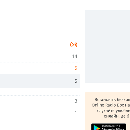
14
5
5
Встановіть безко
3
Online Radio Box н
слухайте улюбле
1
онлайн, де б