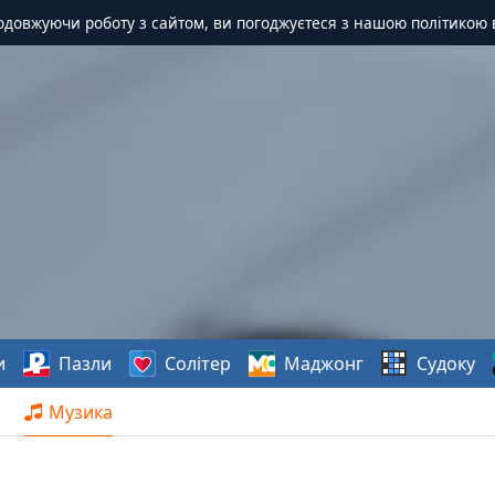
одовжуючи роботу з сайтом, ви погоджуєтеся з нашою політикою 
и
Пазли
Солітер
Маджонг
Судоку
Музика