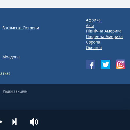
Африка
Азія
Багамські Острови
Північна Америка
Південна Америка
Європа
Океанія
Молдова
атка!
Радіостанціям