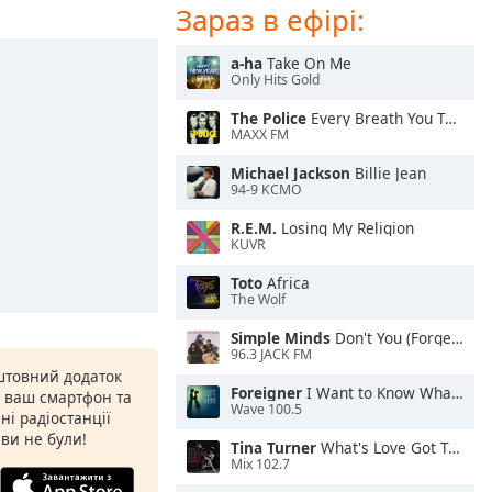
Зараз в ефірі:
a-ha
Take On Me
Only Hits Gold
The Police
Every Breath You Take
MAXX FM
Michael Jackson
Billie Jean
94-9 KCMO
R.E.M.
Losing My Religion
KUVR
Toto
Africa
The Wolf
Simple Minds
Don't You (Forget About Me)
96.3 JACK FM
штовний додаток
Foreigner
I Want to Know What Love Is
а ваш смартфон та
Wave 100.5
ні радіостанції
 ви не були!
Tina Turner
What's Love Got To Do With It
Mix 102.7