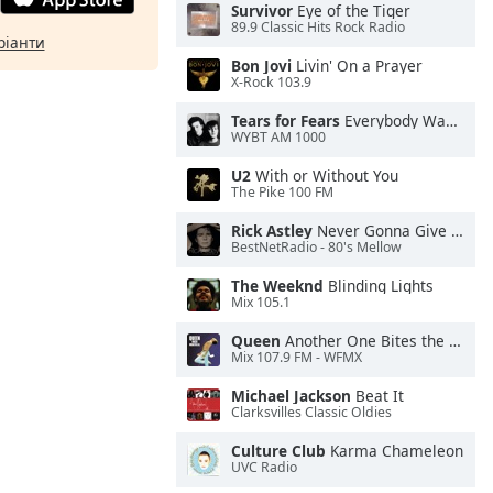
Survivor
Eye of the Tiger
89.9 Classic Hits Rock Radio
ріанти
Bon Jovi
Livin' On a Prayer
X-Rock 103.9
Tears for Fears
Everybody Wants To Rule the World
WYBT AM 1000
U2
With or Without You
The Pike 100 FM
Rick Astley
Never Gonna Give You Up
BestNetRadio - 80's Mellow
The Weeknd
Blinding Lights
Mix 105.1
Queen
Another One Bites the Dust
Mix 107.9 FM - WFMX
Michael Jackson
Beat It
Clarksvilles Classic Oldies
Culture Club
Karma Chameleon
UVC Radio