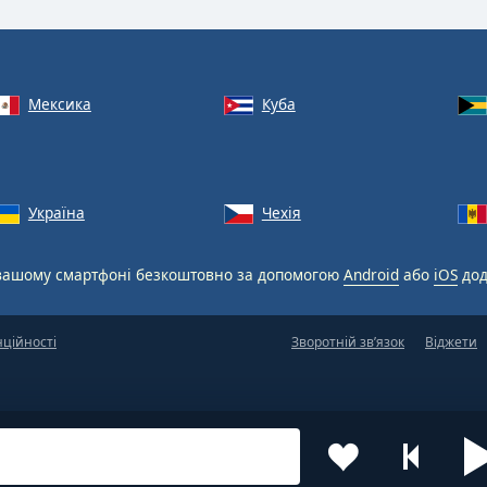
Мексика
Куба
Україна
Чехія
вашому смартфоні безкоштовно за допомогою
Android
або
iOS
дод
нційності
Зворотній зв’язок
Віджети