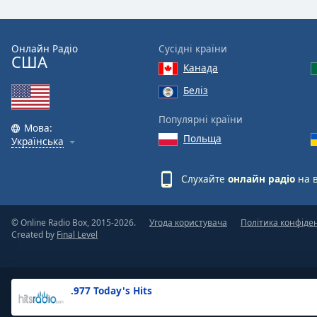
the
window.
Онлайн Радіо
Сусідні країни
США
Text
Канада
Color
Беліз
Opacity
Популярні країни
Мова:
Польща
Українська
Text
Background
Слухайте
онлайн радіо
на 
Color
© Online Radio Box, 2015-2026.
Угода користувача
Політика конфіде
Opacity
Created by
Final Level
Caption
Area
.977 Today's Hits
Background