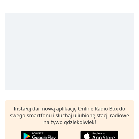
Remaining
Time
-
-:-
1x
Playback
Rate
Chapters
Chapters
Descriptions
descriptions
off
,
selected
Instałuj darmową aplikację Online Radio Box do
swego smartfonu i słuchaj uliubionę stacji radiowe
Subtitles
na żywo gdziekolwiek!
subtitles
settings
,