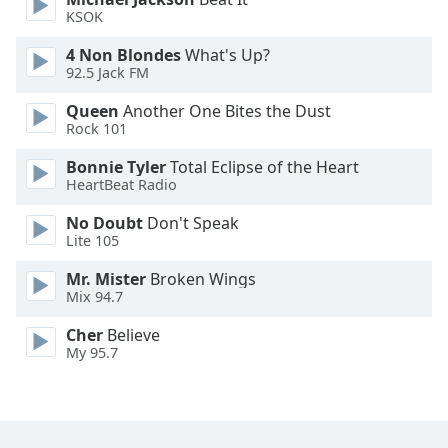
Color
KSOK
4 Non Blondes
What's Up?
Opacity
92.5 Jack FM
Queen
Another One Bites the Dust
Caption
Rock 101
Area
Background
Bonnie Tyler
Total Eclipse of the Heart
Color
HeartBeat Radio
No Doubt
Don't Speak
Opacity
Lite 105
Mr. Mister
Broken Wings
Mix 94.7
Font
Size
Cher
Believe
My 95.7
Text
Edge
Style