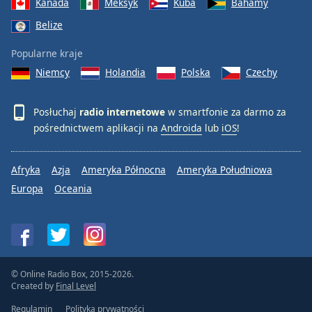
Kanada
Meksyk
Kuba
Bahamy
Belize
Popularne kraje
Niemcy
Holandia
Polska
Czechy
Posłuchaj
radio internetowe
w smartfonie za darmo za
pośrednictwem aplikacji na
Androida
lub
iOS
!
Afryka
Azja
Ameryka Północna
Ameryka Południowa
Europa
Oceania
© Online Radio Box, 2015-2026.
Created by
Final Level
Regulamin
Polityka prywatności