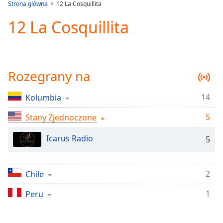
is
Strona glówna
12 La Cosquillita
loading.
12 La Cosquillita
Play
Video
Play
Skip
Backward
Rozegrany na
Skip
Forward
Mute
14
Kolumbia
Current
Time
0:00
5
Stany Zjednoczone
/
Duration
-:-
Icarus Radio
5
Loaded
:
0.00%
Stream
2
Chile
Type
LIVE
Seek to
1
Peru
live,
currently
behind
live
LIVE