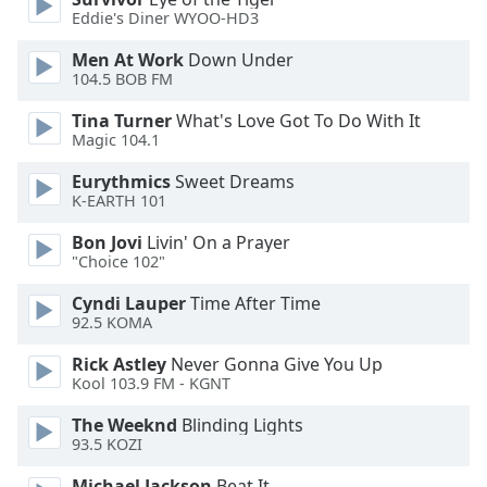
Beginning
Eddie's Diner WYOO-HD3
of
dialog
Men At Work
Down Under
window.
104.5 BOB FM
Escape
Tina Turner
What's Love Got To Do With It
will
Magic 104.1
cancel
and
Eurythmics
Sweet Dreams
close
K-EARTH 101
the
window.
Bon Jovi
Livin' On a Prayer
"Choice 102"
Text
Cyndi Lauper
Time After Time
Color
92.5 KOMA
Rick Astley
Never Gonna Give You Up
Opacity
Kool 103.9 FM - KGNT
The Weeknd
Blinding Lights
Text
93.5 KOZI
Background
Michael Jackson
Beat It