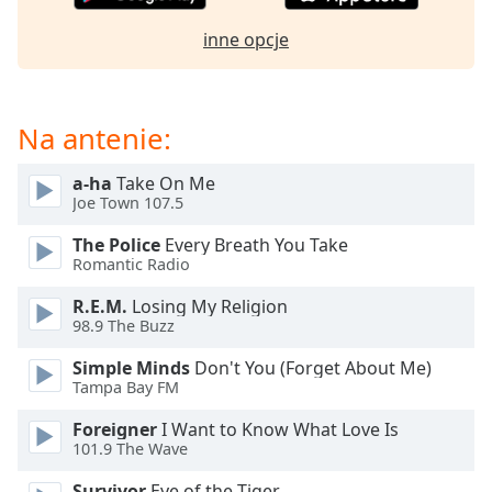
opens
inne opcje
subtitles
settings
dialog
subtitles
Na antenie:
off
,
selected
a-ha
Take On Me
Joe Town 107.5
Audio
Track
The Police
Every Breath You Take
Romantic Radio
Picture-
in-
Picture
R.E.M.
Losing My Religion
Fullscreen
98.9 The Buzz
This
Simple Minds
Don't You (Forget About Me)
is
Tampa Bay FM
a
modal
Foreigner
I Want to Know What Love Is
window.
101.9 The Wave
Survivor
Eye of the Tiger