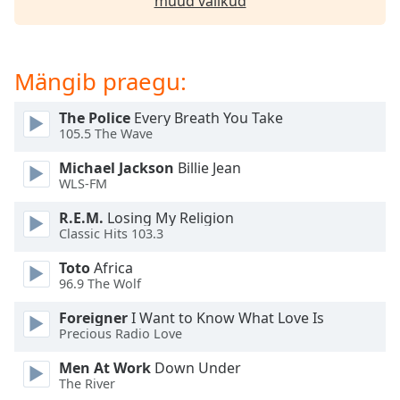
muud valikud
subtitles
settings
dialog
subtitles
Mängib praegu:
off
,
selected
The Police
Every Breath You Take
105.5 The Wave
Audio
Track
Michael Jackson
Billie Jean
WLS-FM
Picture-
in-
Picture
R.E.M.
Losing My Religion
Fullscreen
Classic Hits 103.3
This
Toto
Africa
is
96.9 The Wolf
a
modal
Foreigner
I Want to Know What Love Is
window.
Precious Radio Love
Men At Work
Down Under
Beginning
The River
of