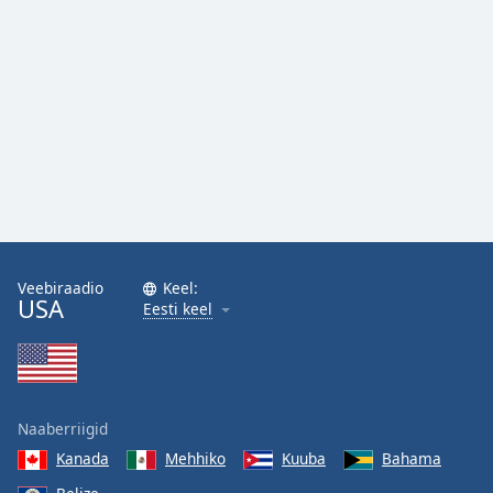
Family
Reset
Done
Close
Modal
Dialog
End
of
dialog
window.
Veebiraadio
Keel:
USA
Eesti keel
Naaberriigid
Kanada
Mehhiko
Kuuba
Bahama