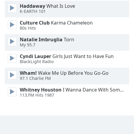
Haddaway
What Is Love
Opacity
K-EARTH 101
Culture Club
Karma Chameleon
Caption
80s Hits
Area
Background
Natalie Imbruglia
Torn
Color
My 95.7
Cyndi Lauper
Girls Just Want to Have Fun
Opacity
BlackLight Radio
Wham!
Wake Me Up Before You Go-Go
97.1 Charlie FM
Font
Size
Whitney Houston
I Wanna Dance With Somebody
113.FM Hits 1987
Text
Edge
Style
Font