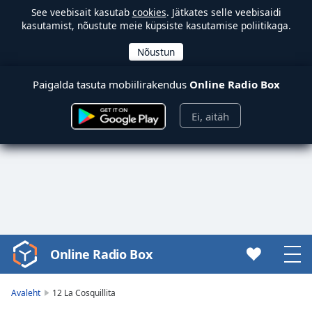
See veebisait kasutab
cookies
. Jätkates selle veebisaidi
kasutamist, nõustute meie küpsiste kasutamise poliitikaga.
Paigalda tasuta mobiilirakendus
Online Radio Box
Ei, aitäh
Online Radio Box
Video
Player
is
Avaleht
12 La Cosquillita
loading.