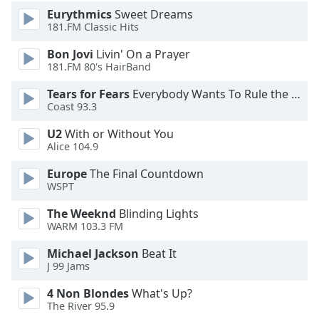
dialog
Eurythmics
Sweet Dreams
window.
181.FM Classic Hits
Escape
Bon Jovi
Livin' On a Prayer
will
181.FM 80's HairBand
cancel
and
Tears for Fears
Everybody Wants To Rule the World
close
Coast 93.3
the
window.
U2
With or Without You
Alice 104.9
Text
Europe
The Final Countdown
Color
WSPT
The Weeknd
Blinding Lights
Opacity
WARM 103.3 FM
Michael Jackson
Beat It
Text
J 99 Jams
Background
4 Non Blondes
What's Up?
Color
The River 95.9