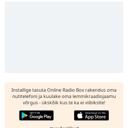
Time
-
-:-
1x
Playback
Rate
Chapters
Chapters
Descriptions
descriptions
off
,
selected
Installige tasuta Online Radio Box rakendus oma
nutitelefoni ja kuulake oma lemmikraadiojaamu
Subtitles
võrgus - ükskõik kus te ka ei viibiksite!
subtitles
settings
,
opens