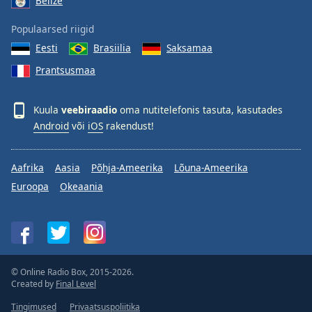
Belize
Populaarsed riigid
Eesti
Brasiilia
Saksamaa
Prantsusmaa
Kuula
veebiraadio
oma nutitelefonis tasuta, kasutades
Android
või
iOS
rakendust!
Aafrika
Aasia
Põhja-Ameerika
Lõuna-Ameerika
Euroopa
Okeaania
© Online Radio Box, 2015-2026.
Created by
Final Level
Tingimused
Privaatsuspoliitika