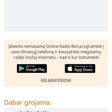
subtitles
settings
dialog
subtitles
off
,
selected
Audio
Įdiekite nemokamą Online Radio Box programėlė į
Track
savo išmanųjį telefoną ir klausykitės mėgstamų
Picture-
radijo stočių internetu – kad ir kur būtumėte!
in-
Picture
Fullscreen
This
is
kiti pasirinkimai
a
modal
window.
Dabar grojama:
Beginning