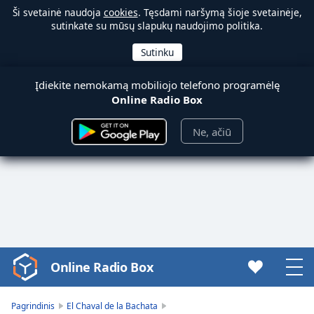
Ši svetainė naudoja
cookies
. Tęsdami naršymą šioje svetainėje,
sutinkate su mūsų slapukų naudojimo politika.
Įdiekite nemokamą mobiliojo telefono programėlę
Online Radio Box
Ne, ačiū
Online Radio Box
Video
Player
is
Pagrindinis
El Chaval de la Bachata