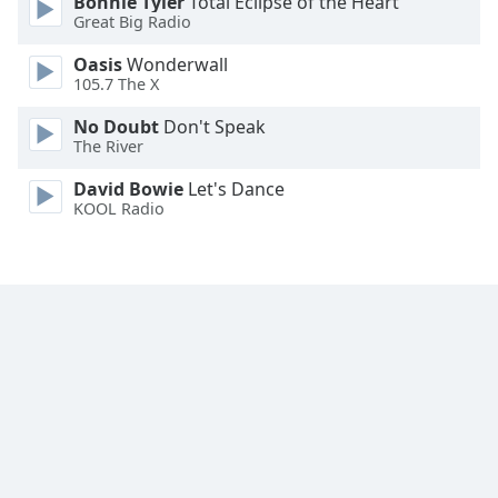
Bonnie Tyler
Total Eclipse of the Heart
Font
Great Big Radio
Family
Oasis
Wonderwall
105.7 The X
Reset
No Doubt
Don't Speak
Done
The River
Close
Modal
David Bowie
Let's Dance
Dialog
KOOL Radio
End
of
dialog
window.