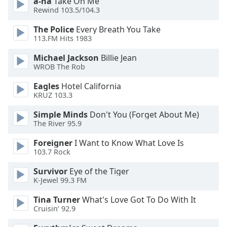
a-ha
Take On Me
of
Rewind 103.5/104.3
dialog
window.
The Police
Every Breath You Take
Escape
113.FM Hits 1983
will
Michael Jackson
Billie Jean
cancel
WROB The Rob
and
close
Eagles
Hotel California
the
KRUZ 103.3
window.
Simple Minds
Don't You (Forget About Me)
The River 95.9
Text
Color
Foreigner
I Want to Know What Love Is
103.7 Rock
Opacity
Survivor
Eye of the Tiger
K-Jewel 99.3 FM
Text
Tina Turner
What's Love Got To Do With It
Background
Cruisin’ 92.9
Color