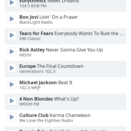
Eurythmics
Sweet Dreams
104.5 BOB FM
Opacity
Bon Jovi
Livin' On a Prayer
BlackLight Radio
Caption
Tears for Fears
Everybody Wants To Rule the World
Area
X96 Classic
Background
Color
Rick Astley
Never Gonna Give You Up
WDGY
Opacity
Europe
The Final Countdown
Generations 102.3
Font
Michael Jackson
Beat It
102.3 WFJP
Size
4 Non Blondes
What's Up?
WRSW-FM
Text
Edge
Culture Club
Karma Chameleon
Style
We Love the Eighties Radio