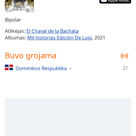
Remaining
Time
-
-:-
Bipolar
1x
Atlikėjas:
El Chaval de la Bachata
Playback
Albumas:
Mil historias Edición De Lujo
, 2021
Rate
Chapters
Buvo grojama
Chapters
21
Dominikos Respublika
Descriptions
descriptions
off
,
selected
Subtitles
subtitles
settings
,
opens