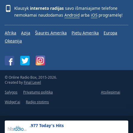
Klausyk
interneto radijas
savo išmaniajame telefone
nemokamai naudodamas
Android
arba
iOS
programėlę!
Afrika
Azija
Šiaurės Amerika
Pietų Amerika
Europa
Okeanija
© Online Radio Box, 2015-2026.
Created by
Final Level
Sąlygos
Privatumo politika
Atsiliepimai
Widget'ai
Radijo stotims
.977 Today's Hits