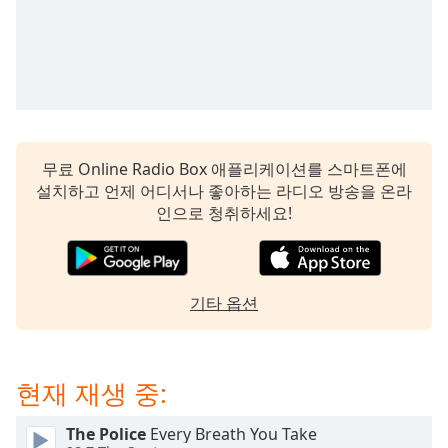
subtitles
settings
dialog
subtitles
off
,
selected
Audio
무료 Online Radio Box 애플리케이션를 스마트폰에
Track
설치하고 언제 어디서나 좋아하는 라디오 방송을 온라
Picture-
인으로 청취하세요!
in-
Picture
Fullscreen
This
is
기타 옵션
a
modal
window.
현재 재생 중:
Beginning
The Police
Every Breath You Take
of