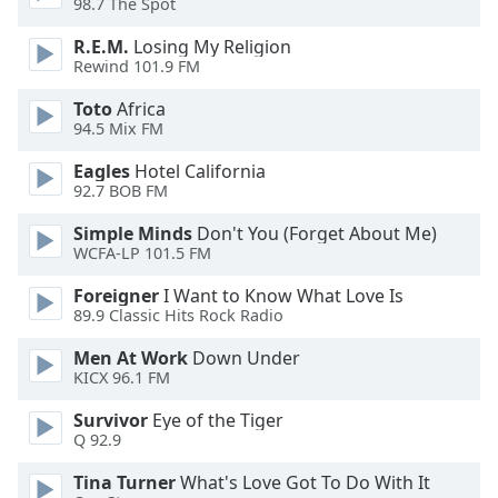
98.7 The Spot
dialog
window.
R.E.M.
Losing My Religion
Escape
Rewind 101.9 FM
will
Toto
Africa
cancel
94.5 Mix FM
and
close
Eagles
Hotel California
the
92.7 BOB FM
window.
Simple Minds
Don't You (Forget About Me)
WCFA-LP 101.5 FM
Text
Color
Foreigner
I Want to Know What Love Is
89.9 Classic Hits Rock Radio
Opacity
Men At Work
Down Under
KICX 96.1 FM
Text
Survivor
Eye of the Tiger
Background
Q 92.9
Color
Tina Turner
What's Love Got To Do With It