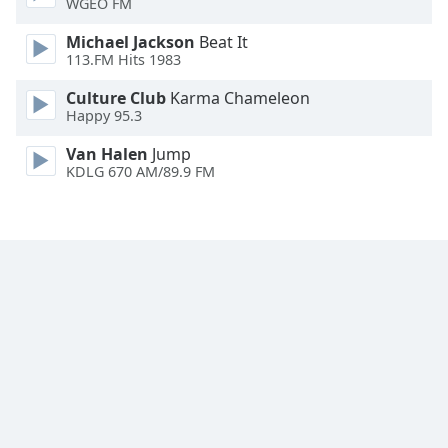
WGEO FM
Family
Michael Jackson
Beat It
113.FM Hits 1983
Reset
Culture Club
Karma Chameleon
Done
Happy 95.3
Close
Modal
Van Halen
Jump
Dialog
KDLG 670 AM/89.9 FM
End
of
dialog
window.