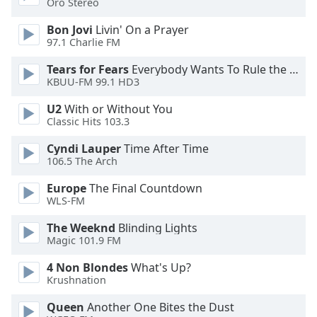
Oro Stereo
Opacity
Bon Jovi
Livin' On a Prayer
97.1 Charlie FM
Caption
Tears for Fears
Everybody Wants To Rule the World
Area
KBUU-FM 99.1 HD3
Background
Color
U2
With or Without You
Classic Hits 103.3
Opacity
Cyndi Lauper
Time After Time
106.5 The Arch
Font
Europe
The Final Countdown
WLS-FM
Size
The Weeknd
Blinding Lights
Magic 101.9 FM
Text
Edge
4 Non Blondes
What's Up?
Style
Krushnation
Queen
Another One Bites the Dust
Font