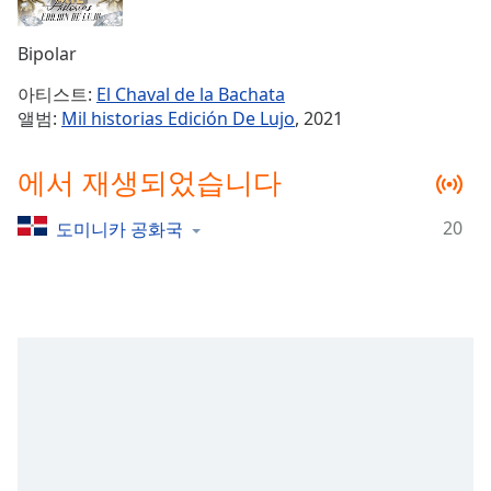
Time
-
-:-
Bipolar
1x
아티스트:
El Chaval de la Bachata
Playback
앨범:
Mil historias Edición De Lujo
, 2021
Rate
Chapters
에서 재생되었습니다
Chapters
20
도미니카 공화국
Descriptions
descriptions
off
,
selected
Subtitles
subtitles
settings
,
opens