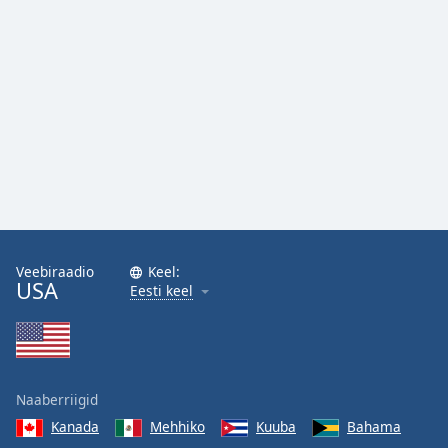
Family
Reset
Done
Close
Modal
Dialog
End
of
dialog
window.
Veebiraadio
Keel:
USA
Eesti keel
Naaberriigid
Kanada
Mehhiko
Kuuba
Bahama