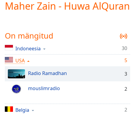
Maher Zain - Huwa AlQuran
Play
Video
Play
Skip
Backward
On mängitud
Skip
Forward
Mute
30
Indoneesia
Current
Time
0:00
5
USA
/
Duration
-:-
Radio Ramadhan
3
Loaded
:
0.00%
mouslimradio
2
Stream
Type
LIVE
Seek to
2
Belgia
live,
currently
behind
live
LIVE
Remaining