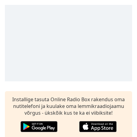
Time
-
-:-
1x
Playback
Rate
Chapters
Chapters
Descriptions
descriptions
off
,
selected
Installige tasuta Online Radio Box rakendus oma
nutitelefoni ja kuulake oma lemmikraadiojaamu
Subtitles
võrgus - ükskõik kus te ka ei viibiksite!
subtitles
settings
,
opens