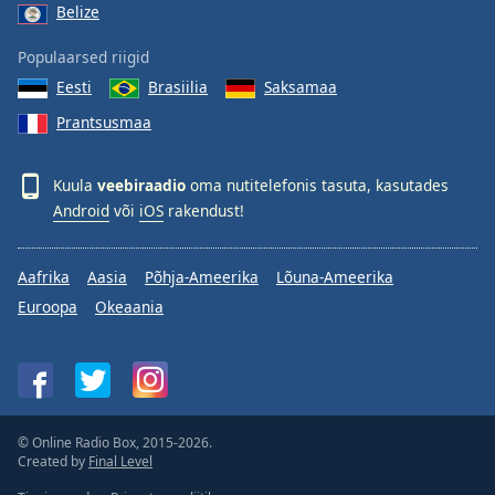
Belize
Populaarsed riigid
Eesti
Brasiilia
Saksamaa
Prantsusmaa
Kuula
veebiraadio
oma nutitelefonis tasuta, kasutades
Android
või
iOS
rakendust!
Aafrika
Aasia
Põhja-Ameerika
Lõuna-Ameerika
Euroopa
Okeaania
© Online Radio Box, 2015-2026.
Created by
Final Level