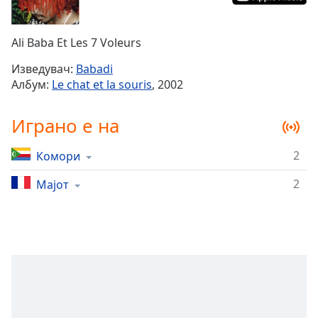
Remaining
Time
-
Ali Baba Et Les 7 Voleurs
-:-
Изведувач:
Babadi
1x
Албум:
Le chat et la souris
, 2002
Playback
Rate
Играно е на
Chapters
2
Комори
Chapters
2
Мајот
Descriptions
descriptions
off
,
selected
Subtitles
subtitles
settings
,