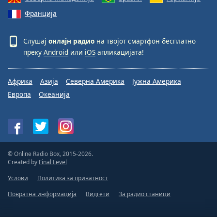
Франција
Слушај
онлајн радио
на твојот смартфон бесплатно
преку
Android
или
iOS
апликацијата!
Африка
Азија
Северна Америка
Јужна Америка
Европа
Океанија
© Online Radio Box, 2015-2026.
Created by
Final Level
Услови
Политика за приватност
Повратна информација
Видгети
За радио станици