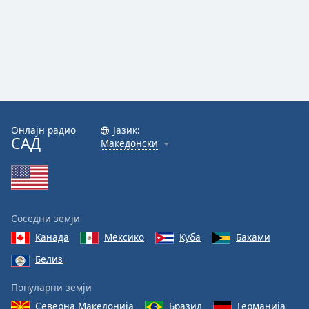
Онлајн радио
Јазик:
САД
Македонски
Соседни земји
Канада
Мексико
Куба
Бахами
Белиз
Популарни земји
Северна Македонија
Бразил
Германија