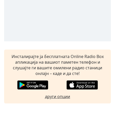
opens
subtitles
settings
dialog
subtitles
off
,
selected
Audio
Track
Инсталирајте ја бесплатната Online Radio Box
апликација на вашиот паметен телефон и
Picture-
in-
слушајте ги вашите омилени радио станици
Picture
онлајн – каде и да сте!
Fullscreen
This
is
a
други опции
modal
window.