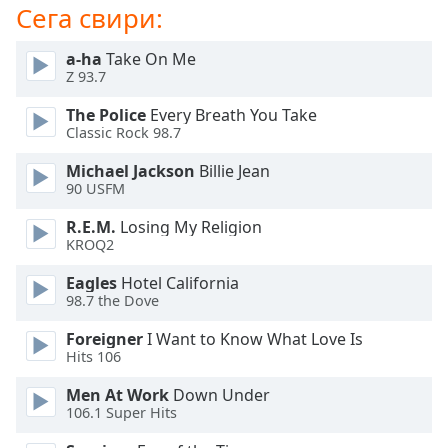
Beginning
Сега свири:
of
dialog
a-ha
Take On Me
window.
Z 93.7
Escape
will
The Police
Every Breath You Take
cancel
Classic Rock 98.7
and
Michael Jackson
Billie Jean
close
90 USFM
the
window.
R.E.M.
Losing My Religion
KROQ2
Text
Eagles
Hotel California
Color
98.7 the Dove
Foreigner
I Want to Know What Love Is
Opacity
Hits 106
Men At Work
Down Under
Text
106.1 Super Hits
Background