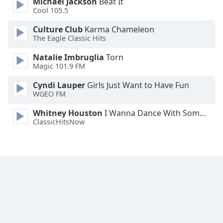
Michael Jackson
Beat It
Cool 105.5
Font
Family
Culture Club
Karma Chameleon
The Eagle Classic Hits
Natalie Imbruglia
Torn
Reset
Magic 101.9 FM
Done
Close
Cyndi Lauper
Girls Just Want to Have Fun
Modal
WGEO FM
Dialog
End
Whitney Houston
I Wanna Dance With Somebody
of
ClassicHitsNow
dialog
window.