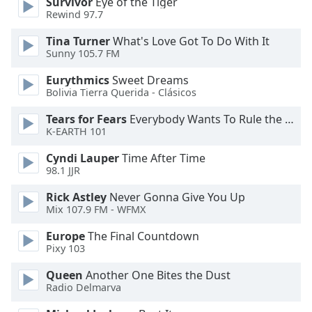
Color
Survivor
Eye of the Tiger
Rewind 97.7
Tina Turner
What's Love Got To Do With It
Opacity
Sunny 105.7 FM
Eurythmics
Sweet Dreams
Caption
Bolivia Tierra Querida - Clásicos
Area
Background
Tears for Fears
Everybody Wants To Rule the World
Color
K-EARTH 101
Cyndi Lauper
Time After Time
Opacity
98.1 JJR
Rick Astley
Never Gonna Give You Up
Font
Mix 107.9 FM - WFMX
Size
Europe
The Final Countdown
Pixy 103
Text
Queen
Another One Bites the Dust
Edge
Radio Delmarva
Style