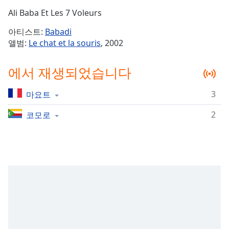
Time
-
Ali Baba Et Les 7 Voleurs
-:-
아티스트:
Babadi
1x
앨범:
Le chat et la souris
, 2002
Playback
Rate
에서 재생되었습니다
Chapters
3
마요트
Chapters
2
코모로
Descriptions
descriptions
off
,
selected
Subtitles
subtitles
settings
,
opens