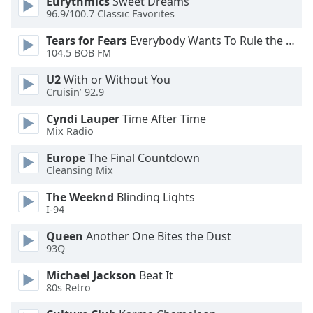
Eurythmics
Sweet Dreams
96.9/100.7 Classic Favorites
Opacity
Tears for Fears
Everybody Wants To Rule the World
104.5 BOB FM
Caption
Area
U2
With or Without You
Background
Cruisin’ 92.9
Color
Cyndi Lauper
Time After Time
Mix Radio
Opacity
Europe
The Final Countdown
Cleansing Mix
Font
The Weeknd
Blinding Lights
Size
I-94
Queen
Another One Bites the Dust
Text
93Q
Edge
Style
Michael Jackson
Beat It
80s Retro
Font