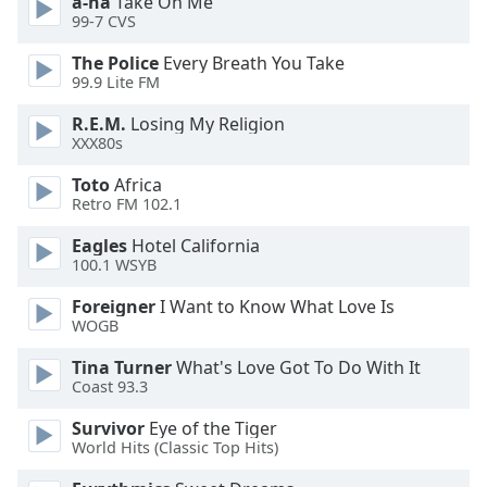
a-ha
Take On Me
dialog
99-7 CVS
window.
Escape
The Police
Every Breath You Take
will
99.9 Lite FM
cancel
R.E.M.
Losing My Religion
and
XXX80s
close
the
Toto
Africa
window.
Retro FM 102.1
Eagles
Hotel California
Text
100.1 WSYB
Color
Foreigner
I Want to Know What Love Is
WOGB
Opacity
Tina Turner
What's Love Got To Do With It
Coast 93.3
Text
Background
Survivor
Eye of the Tiger
World Hits (Classic Top Hits)
Color