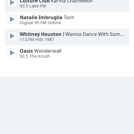
Culture Club
Karma Chameleon
Family
93.5 Lake FM
Natalie Imbruglia
Torn
Digital 95 FM Online
Reset
Done
Whitney Houston
I Wanna Dance With Somebody
Close
113.FM Hits 1987
Modal
Dialog
Oasis
Wonderwall
End
92.5 The Krush
of
dialog
window.