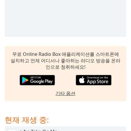
subtitles
settings
dialog
subtitles
off
,
selected
Audio
Track
무료 Online Radio Box 애플리케이션를 스마트폰에
설치하고 언제 어디서나 좋아하는 라디오 방송을 온라
Picture-
in-
인으로 청취하세요!
Picture
Fullscreen
This
is
기타 옵션
a
modal
window.
현재 재생 중:
Beginning
of