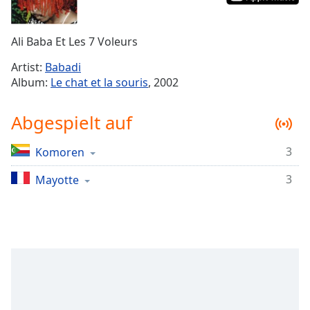
Remaining
Time
-
Ali Baba Et Les 7 Voleurs
-:-
Artist:
Babadi
1x
Album:
Le chat et la souris
, 2002
Playback
Rate
Abgespielt auf
Chapters
3
Komoren
Chapters
3
Mayotte
Descriptions
descriptions
off
,
selected
Subtitles
subtitles
settings
,