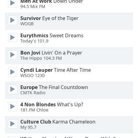
Color
Men At Work
Down Under
94.5 Mix FM
Survivor
Eye of the Tiger
Opacity
WOGB
Eurythmics
Sweet Dreams
Caption
Today's 101.9
Area
Background
Bon Jovi
Livin' On a Prayer
Color
The Hippo 104.3 FM
Cyndi Lauper
Time After Time
Opacity
WSOO 1230
Europe
The Final Countdown
Font
CMTK Radio
Size
4 Non Blondes
What's Up?
181.FM Chloe
Text
Culture Club
Karma Chameleon
Edge
My 95.7
Style