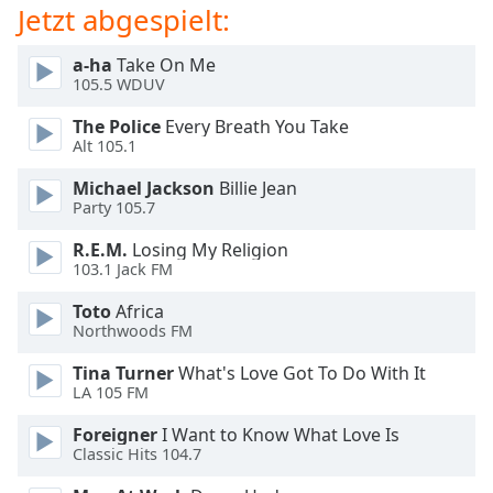
Beginning
Jetzt abgespielt:
of
dialog
a-ha
Take On Me
window.
105.5 WDUV
Escape
will
The Police
Every Breath You Take
cancel
Alt 105.1
and
Michael Jackson
Billie Jean
close
Party 105.7
the
window.
R.E.M.
Losing My Religion
103.1 Jack FM
Text
Toto
Africa
Color
Northwoods FM
Tina Turner
What's Love Got To Do With It
Opacity
LA 105 FM
Foreigner
I Want to Know What Love Is
Text
Classic Hits 104.7
Background