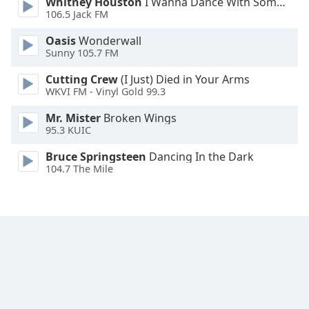
Whitney Houston
I Wanna Dance With Somebody
106.5 Jack FM
Font
Family
Oasis
Wonderwall
Sunny 105.7 FM
Cutting Crew
(I Just) Died in Your Arms
Reset
WKVI FM - Vinyl Gold 99.3
Done
Close
Mr. Mister
Broken Wings
Modal
95.3 KUIC
Dialog
End
Bruce Springsteen
Dancing In the Dark
of
104.7 The Mile
dialog
window.