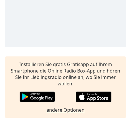
opens
subtitles
settings
dialog
subtitles
off
,
selected
Audio
Track
Installieren Sie gratis Gratisapp auf Ihrem
Smartphone die Online Radio Box-App und hören
Picture-
in-
Sie Ihr Lieblingsradio online an, wo Sie immer
Picture
wollen.
Fullscreen
This
is
a
andere Optionen
modal
window.