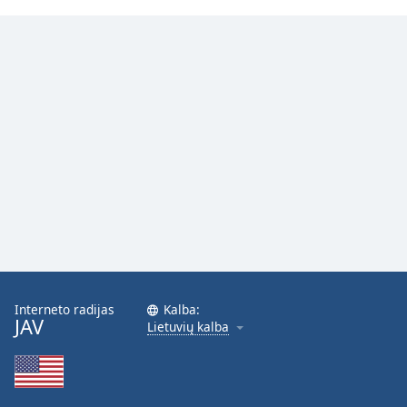
Font
Family
Reset
Done
Close
Modal
Dialog
End
of
dialog
window.
Interneto radijas
Kalba:
JAV
Lietuvių kalba