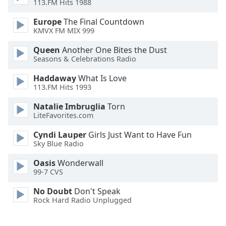
113.FM Hits 1988
Opacity
Europe
The Final Countdown
KMVX FM MIX 999
Caption
Queen
Another One Bites the Dust
Seasons & Celebrations Radio
Area
Background
Haddaway
What Is Love
Color
113.FM Hits 1993
Natalie Imbruglia
Torn
Opacity
LiteFavorites.com
Cyndi Lauper
Girls Just Want to Have Fun
Font
Sky Blue Radio
Size
Oasis
Wonderwall
99-7 CVS
Text
No Doubt
Don't Speak
Edge
Rock Hard Radio Unplugged
Style