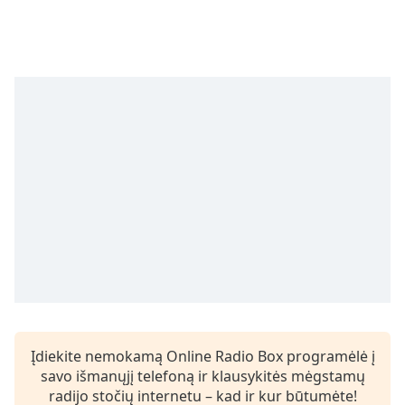
Remaining
Time
-
-:-
1x
Playback
Rate
Chapters
Chapters
Descriptions
descriptions
off
,
selected
Subtitles
Įdiekite nemokamą Online Radio Box programėlė į
subtitles
savo išmanųjį telefoną ir klausykitės mėgstamų
settings
,
radijo stočių internetu – kad ir kur būtumėte!
opens