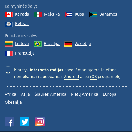
Kaimyninės šalys
Kanada
Meksika
Kuba
Bahamos
Belizas
Populiarios šalys
Lietuva
Brazilija
Vokietija
Prancūzija
Klausyk
interneto radijas
savo išmaniajame telefone
nemokamai naudodamas
Android
arba
iOS
programėlę!
Afrika
Azija
Šiaurės Amerika
Pietų Amerika
Europa
Okeanija