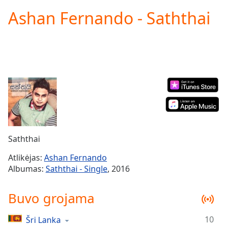
loading.
Ashan Fernando - Saththai
Play
Video
Play
Skip
Backward
Skip
Forward
Mute
Current
Time
0:00
/
Duration
-:-
Saththai
Loaded
:
0.00%
Atlikėjas:
Ashan Fernando
Stream
Albumas:
Saththai - Single
, 2016
Type
LIVE
Seek to
Buvo grojama
live,
currently
behind
live
LIVE
10
Šri Lanka