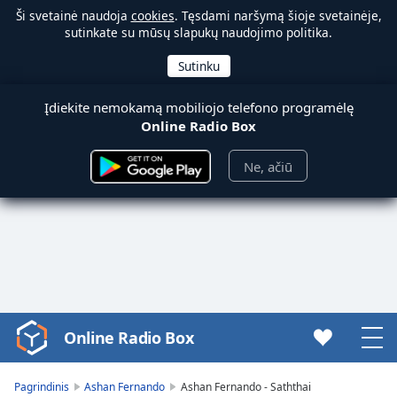
Ši svetainė naudoja
cookies
. Tęsdami naršymą šioje svetainėje,
sutinkate su mūsų slapukų naudojimo politika.
Įdiekite nemokamą mobiliojo telefono programėlę
Online Radio Box
Ne, ačiū
Online Radio Box
Video
Player
is
Pagrindinis
Ashan Fernando
Ashan Fernando - Saththai