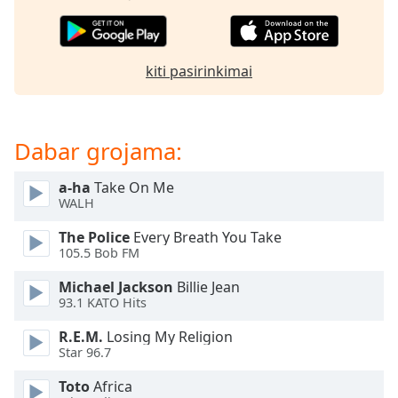
subtitles
settings
dialog
kiti pasirinkimai
subtitles
off
,
selected
Dabar grojama:
Audio
Track
a-ha
Take On Me
Picture-
WALH
in-
Picture
The Police
Every Breath You Take
Fullscreen
105.5 Bob FM
This
is
Michael Jackson
Billie Jean
a
93.1 KATO Hits
modal
R.E.M.
Losing My Religion
window.
Star 96.7
Beginning
Toto
Africa