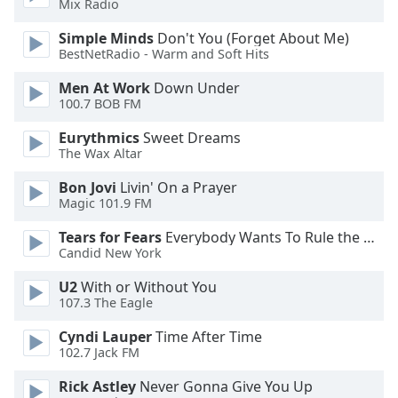
of
Mix Radio
dialog
Simple Minds
Don't You (Forget About Me)
window.
BestNetRadio - Warm and Soft Hits
Escape
will
Men At Work
Down Under
cancel
100.7 BOB FM
and
Eurythmics
Sweet Dreams
close
The Wax Altar
the
window.
Bon Jovi
Livin' On a Prayer
Magic 101.9 FM
Text
Tears for Fears
Everybody Wants To Rule the World
Color
Candid New York
U2
With or Without You
Opacity
107.3 The Eagle
Cyndi Lauper
Time After Time
Text
102.7 Jack FM
Background
Color
Rick Astley
Never Gonna Give You Up