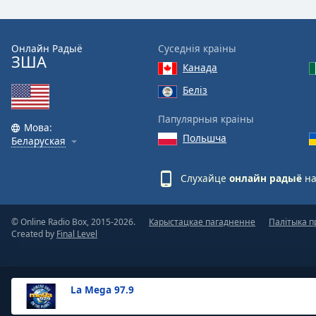
the
window.
Онлайн Радыё
Суседнія краіны
ЗША
Text
Канада
Color
Беліз
Opacity
Папулярныя краіны
Мова:
Польшча
Беларуская
Text
Background
Слухайце
онлайн радыё
на
Color
© Online Radio Box, 2015-2026.
Карыстацкае пагадненне
Палітыка п
Opacity
Created by
Final Level
Caption
Area
La Mega 97.9
Background