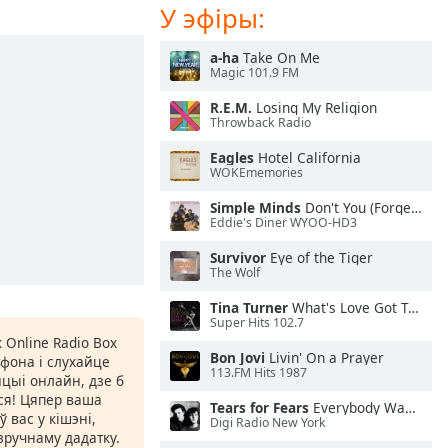
У эфіры:
a-ha
Take On Me
Magic 101.9 FM
R.E.M.
Losing My Religion
Throwback Radio
Eagles
Hotel California
WOKEmemories
Simple Minds
Don't You (Forget About Me)
Eddie's Diner WYOO-HD3
Survivor
Eye of the Tiger
The Wolf
Tina Turner
What's Love Got To Do With It
Super Hits 102.7
 Online Radio Box
Bon Jovi
Livin' On a Prayer
фона і слухайце
113.FM Hits 1987
цыі онлайн, дзе б
іся! Цяпер ваша
Tears for Fears
Everybody Wants To Rule the World
 вас у кішэні,
Digi Radio New York
ручнаму дадатку.