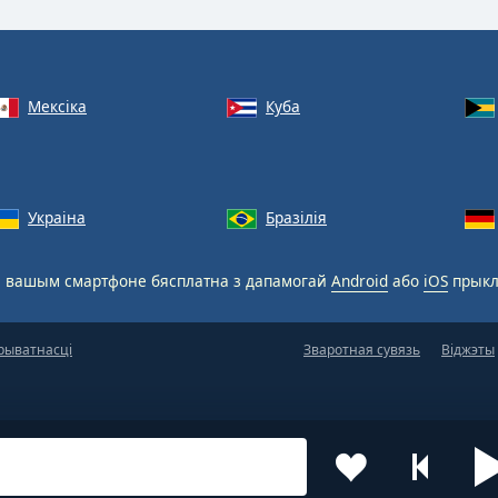
Мексіка
Куба
Украіна
Бразілія
 вашым смартфоне бясплатна з дапамогай
Android
або
iOS
прыкл
рыватнасці
Зваротная сувязь
Віджэты