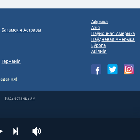
Афрыка
Азія
Багамскія Астравы
Паўночная Амерыка
Паўднёвая Амерыка
Еўропа
Акіянія
Германія
адання!
Радыёстанцыям