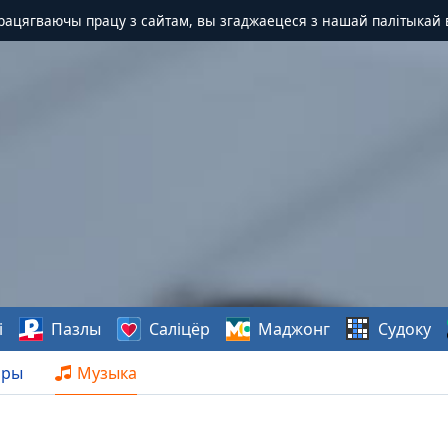
Працягваючы працу з сайтам, вы згаджаецеся з нашай палітыкай 
і
Пазлы
Саліцёр
Маджонг
Судоку
нры
Музыка