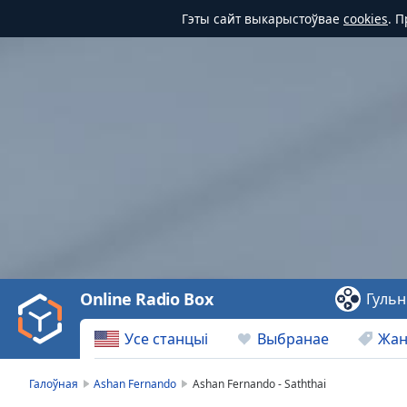
Гэты сайт выкарыстоўвае
cookies
. 
Video
Player
is
loading.
Play
Video
Online Radio Box
Гульн
Play
Skip
Усе станцыі
Выбранае
Жа
Backward
Skip
Forward
Галоўная
Ashan Fernando
Ashan Fernando - Saththai
Mute