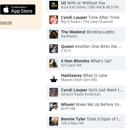
U2
With or Without You
Kool Kat Oldies 1380 AM & 98.9 FM
Cyndi Lauper
Time After Time
Big R Radio - The Love Channel
ріанти
The Weeknd
Blinding Lights
RedRadio
Queen
Another One Bites the Dust
Z 97.5
4 Non Blondes
What's Up?
92.5 Jack FM
Haddaway
What Is Love
Mason Dixon Gen 80s
Cyndi Lauper
Girls Just Want to Have Fun
Serie25 Radio American
Wham!
Wake Me Up Before You Go-Go
KEYF-FM
Bonnie Tyler
Total Eclipse of the Heart
106.3 Mac FM