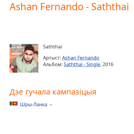
Current
Ashan Fernando - Saththai
Time
0:00
/
Duration
-:-
Loaded
:
0.00%
0:00
Saththai
Stream
Type
LIVE
Артыст:
Ashan Fernando
Seek to
Альбом:
Saththai - Single
, 2016
live,
currently
behind
live
LIVE
Remaining
Дзе гучала кампазіцыя
Time
-
-:-
Шры-Ланка
1x
Playback
Rate