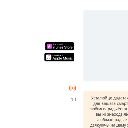
Усталюйце дадатак
10
для вашага смарт
любімыя радыёстан
вы ні знаходзіл
любімае радыё ў
дзякуючы нашаму з