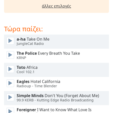
Beginning
of
άλλες επιλογές
dialog
window.
Escape
Τώρα παίζει:
will
cancel
a-ha
Take On Me
and
JungleCat Radio
close
the
The Police
Every Breath You Take
window.
KRNP
Toto
Africa
Text
Cool 102.1
Color
Eagles
Hotel California
Radioup - Time Blender
Opacity
Simple Minds
Don't You (Forget About Me)
99.9 KERB - Kutting Edge Radio Broadcasting
Text
Background
Foreigner
I Want to Know What Love Is