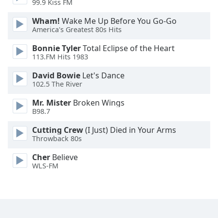
99.9 Kiss FM
Font
Wham!
Wake Me Up Before You Go-Go
Family
America's Greatest 80s Hits
Bonnie Tyler
Total Eclipse of the Heart
113.FM Hits 1983
Reset
Done
David Bowie
Let's Dance
Close
102.5 The River
Modal
Dialog
Mr. Mister
Broken Wings
End
B98.7
of
dialog
Cutting Crew
(I Just) Died in Your Arms
window.
Throwback 80s
Cher
Believe
WLS-FM