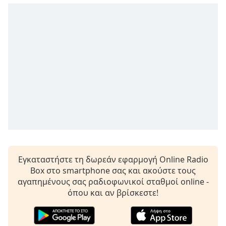
opens
subtitles
settings
dialog
subtitles
off
,
selected
Audio
Track
Picture-
in-
Picture
Fullscreen
This
Εγκαταστήστε τη δωρεάν εφαρμογή Online Radio
is
Box στο smartphone σας και ακούστε τους
a
αγαπημένους σας ραδιοφωνικοί σταθμοί online -
modal
όπου και αν βρίσκεστε!
window.