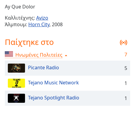
Remaining
Ay Que Dolor
Time
-
Καλλιτέχνης:
Avizo
-:-
Άλμπουμ:
Horn City
, 2008
1x
Παίχτηκε στο
Playback
Rate
7
Ηνωμένες Πολιτείες
Chapters
Chapters
Picante Radio
5
Descriptions
Tejano Music Network
1
descriptions
off
,
Tejano Spotlight Radio
1
selected
Subtitles
subtitles
settings
,