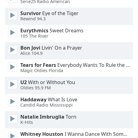
Color
Serie25 Radio American
Survivor
Eye of the Tiger
Opacity
Rewind 94.3
Eurythmics
Sweet Dreams
Caption
105 The River
Area
Bon Jovi
Livin' On a Prayer
Background
Alice 104.9
Color
Tears for Fears
Everybody Wants To Rule the World
Magic Oldies Florida
Opacity
U2
With or Without You
Oldies 95.9 FM
Font
Size
Haddaway
What Is Love
Candid Radio Mississippi
Natalie Imbruglia
Torn
Text
K-Hits
Edge
Style
Whitney Houston
I Wanna Dance With Somebody