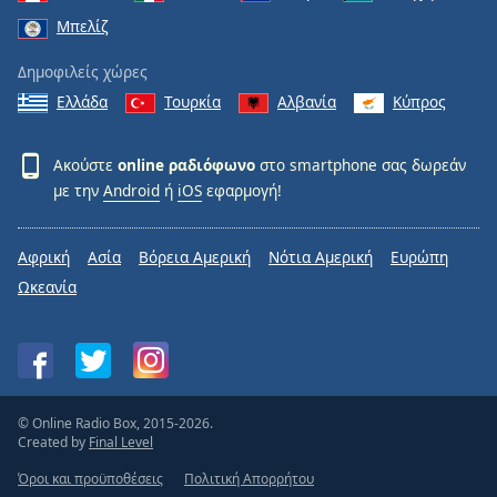
Μπελίζ
Δημοφιλείς χώρες
Ελλάδα
Τουρκία
Αλβανία
Κύπρος
Ακούστε
online ραδιόφωνο
στο smartphone σας δωρεάν
με την
Android
ή
iOS
εφαρμογή!
Αφρική
Ασία
Βόρεια Αμερική
Νότια Αμερική
Ευρώπη
Ωκεανία
© Online Radio Box, 2015-2026.
Created by
Final Level
Όροι και προϋποθέσεις
Πολιτική Απορρήτου