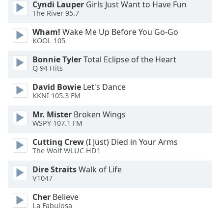
Cyndi Lauper
Girls Just Want to Have Fun
Opacity
The River 95.7
Wham!
Wake Me Up Before You Go-Go
Caption
KOOL 105
Area
Bonnie Tyler
Total Eclipse of the Heart
Background
Q 94 Hits
Color
David Bowie
Let's Dance
KKNI 105.3 FM
Opacity
Mr. Mister
Broken Wings
WSPY 107.1 FM
Font
Size
Cutting Crew
(I Just) Died in Your Arms
The Wolf WLUC HD1
Text
Dire Straits
Walk of Life
V1047
Edge
Style
Cher
Believe
La Fabulosa
Font