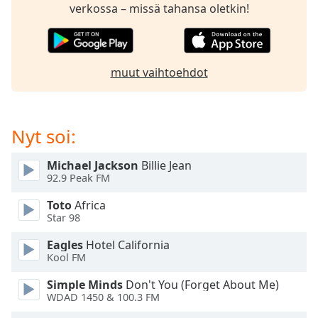
subtitles
verkossa – missä tahansa oletkin!
settings
dialog
subtitles
off
,
muut vaihtoehdot
selected
Audio
Track
Nyt soi:
Picture-
in-
Michael Jackson
Billie Jean
Picture
92.9 Peak FM
Fullscreen
This
Toto
Africa
is
Star 98
a
Eagles
Hotel California
modal
Kool FM
window.
Simple Minds
Don't You (Forget About Me)
Beginning
WDAD 1450 & 100.3 FM
of