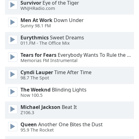
Survivor
Eye of the Tiger
dialog
WNJHRadio.com
window.
Escape
Men At Work
Down Under
will
Sunny 98.1 FM
cancel
and
Eurythmics
Sweet Dreams
011.FM - The Office Mix
close
the
Tears for Fears
Everybody Wants To Rule the World
window.
Memorias FM Instrumental
Text
Cyndi Lauper
Time After Time
98.7 The Spot
Color
The Weeknd
Blinding Lights
Now 100.5
Opacity
Michael Jackson
Beat It
Z106.3
Text
Background
Queen
Another One Bites the Dust
Color
95.9 The Rocket