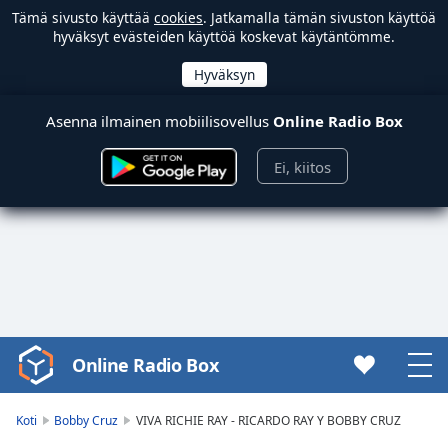
Tämä sivusto käyttää
cookies
. Jatkamalla tämän sivuston käyttöä
hyväksyt evästeiden käyttöä koskevat käytäntömme.
Asenna ilmainen mobiilisovellus
Online Radio Box
Ei, kiitos
Online Radio Box
Video
Player
is
Koti
Bobby Cruz
VIVA RICHIE RAY - RICARDO RAY Y BOBBY CRUZ
loading.