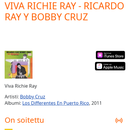
VIVA RICHIE RAY - RICARDO
Play
Video
RAY Y BOBBY CRUZ
Play
Skip
Backward
Skip
Forward
Mute
Current
Time
0:00
/
Duration
-:-
Loaded
:
0.00%
Viva Richie Ray
Stream
Type
LIVE
Artisti:
Bobby Cruz
Seek to
Albumi:
Los Differentes En Puerto Rico
, 2011
live,
currently
behind
On soitettu
live
LIVE
Remaining