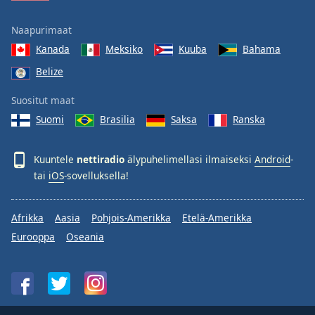
Naapurimaat
Kanada
Meksiko
Kuuba
Bahama
Belize
Suositut maat
Suomi
Brasilia
Saksa
Ranska
Kuuntele
nettiradio
älypuhelimellasi ilmaiseksi
Android
-
tai
iOS
-sovelluksella!
Afrikka
Aasia
Pohjois-Amerikka
Etelä-Amerikka
Eurooppa
Oseania