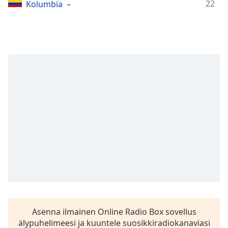
Time
-
22
Kolumbia
-:-
1x
Playback
Rate
Chapters
Chapters
Descriptions
descriptions
off
,
selected
Subtitles
subtitles
settings
,
Asenna ilmainen Online Radio Box sovellus
opens
älypuhelimeesi ja kuuntele suosikkiradiokanaviasi