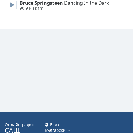
Bruce Springsteen
Dancing In the Dark
90.9 kiss fm
Font
Family
Reset
Done
Close
Modal
Dialog
End
of
dialog
window.
Онлайн радио
Език:
САЩ
Български