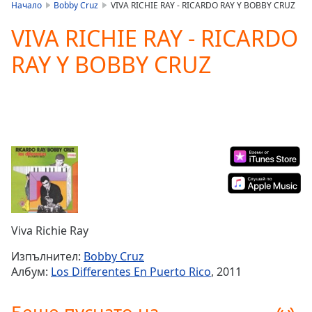
is
Начало
Bobby Cruz
VIVA RICHIE RAY - RICARDO RAY Y BOBBY CRUZ
loading.
VIVA RICHIE RAY - RICARDO
Play
Video
RAY Y BOBBY CRUZ
Play
Skip
Backward
Skip
Forward
Mute
Current
Time
0:00
/
Duration
-:-
Loaded
:
0.00%
Viva Richie Ray
Stream
Type
LIVE
Изпълнител:
Bobby Cruz
Seek to
Албум:
Los Differentes En Puerto Rico
, 2011
live,
currently
behind
live
LIVE