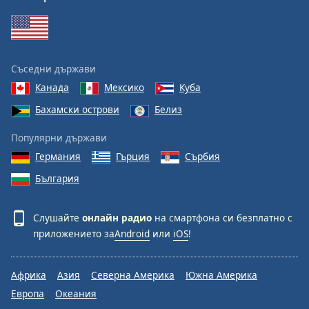
Съседни държави
Канада
Мексико
Куба
Бахамски острови
Белиз
Популярни държави
Германия
Гърция
Сърбия
България
Слушайте
онлайн радио
на смартфона си безплатно с
приложението за
Android
или
iOS
!
Африка
Азия
Северна Америка
Южна Америка
Европа
Океания