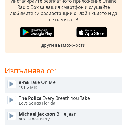
Инсталирайте безплатното приложение Online
opens
Radio Box за вашия смартфон и слушайте
subtitles
любимите си радиостанции онлайн където и да
settings
се намирате!
dialog
subtitles
off
,
selected
други възможности
Audio
Track
Изпълнява се:
Picture-
in-
Picture
a-ha
Take On Me
Fullscreen
101.5 Mix
This
is
The Police
Every Breath You Take
a
Love Songs Florida
modal
Michael Jackson
Billie Jean
window.
80s Dance Party