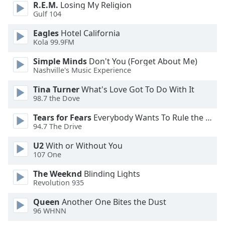
Beginning
R.E.M.
Losing My Religion
of
Gulf 104
dialog
Eagles
Hotel California
window.
Kola 99.9FM
Escape
will
Simple Minds
Don't You (Forget About Me)
cancel
Nashville's Music Experience
and
close
Tina Turner
What's Love Got To Do With It
98.7 the Dove
the
window.
Tears for Fears
Everybody Wants To Rule the World
94.7 The Drive
Text
Color
U2
With or Without You
107 One
The Weeknd
Blinding Lights
Opacity
Revolution 935
Queen
Another One Bites the Dust
Text
96 WHNN
Background