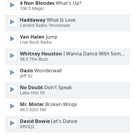
Color
4 Non Blondes
What's Up?
100.5 Magic
Opacity
Haddaway
What Is Love
Candid Radio Tennessee
Caption
Van Halen
Jump
Area
Live Rock Radio
Background
Whitney Houston
I Wanna Dance With Somebody
Color
98.9 The Buzz
Oasis
Wonderwall
Opacity
Jeff 92
No Doubt
Don't Speak
Font
Lake Hits 95
Size
Mr. Mister
Broken Wings
94.5 KISS FM
Text
Edge
David Bowie
Let's Dance
KROQ2
Style