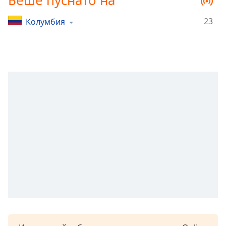
Беше пуснато на
Remaining
Time
-
23
Колумбия
-:-
1x
Playback
Rate
Chapters
Chapters
Descriptions
descriptions
off
,
selected
Subtitles
subtitles
settings
,