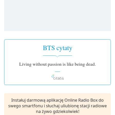
opens
subtitles
settings
dialog
subtitles
off
,
selected
BTS cytaty
Audio
Track
Picture-
Living without passion is like being dead.
in-
Picture
Fullscreen
This
is
a
modal
Instałuj darmową aplikację Online Radio Box do
window.
swego smartfonu i słuchaj uliubionę stacji radiowe
na żywo gdziekolwiek!