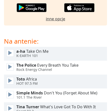
Beginning
of
dialog
window.
inne opcje
Escape
will
cancel
and
Na antenie:
close
the
a-ha
Take On Me
window.
K-EARTH 101
The Police
Every Breath You Take
Text
Rock Energy Channel
Color
Toto
Africa
HOT 97.5 FM
Opacity
Simple Minds
Don't You (Forget About Me)
101.1 The River
Text
Background
Tina Turner
What's Love Got To Do With It