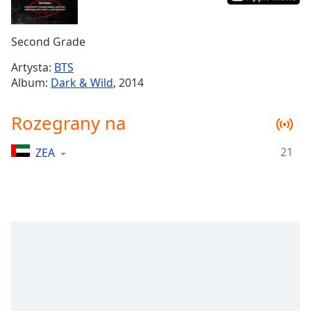
Remaining
Time
-
Second Grade
-:-
Artysta:
BTS
1x
Album:
Dark & Wild
, 2014
Playback
Rate
Rozegrany na
Chapters
21
ZEA
Chapters
Descriptions
descriptions
off
,
selected
Subtitles
subtitles
settings
,