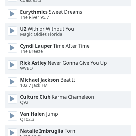
Color
Coast 93.3
Eurythmics
Sweet Dreams
The River 95.7
Opacity
U2
With or Without You
Magic Oldies Florida
Caption
Area
Cyndi Lauper
Time After Time
Background
The Breeze
Color
Rick Astley
Never Gonna Give You Up
WVBO
Opacity
Michael Jackson
Beat It
102.7 Jack FM
Font
Culture Club
Karma Chameleon
Size
Q92
Van Halen
Jump
Text
Q102.3
Edge
Style
Natalie Imbruglia
Torn