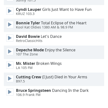
Sunny 101.5
Font
Cyndi Lauper
Girls Just Want to Have Fun
Family
KRUZ 103.3
Bonnie Tyler
Total Eclipse of the Heart
Kool Kat Oldies 1380 AM & 98.9 FM
Reset
Done
David Bowie
Let's Dance
Close
RetroClassicHits
Modal
Dialog
Depeche Mode
Enjoy the Silence
End
107 The Zone
of
dialog
Mr. Mister
Broken Wings
window.
LA 105 FM
Cutting Crew
(I Just) Died in Your Arms
B97.5
Bruce Springsteen
Dancing In the Dark
106.9 Frank FM