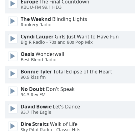
Europe
The Final Countdown
KBUU-FM 99.1 HD3
Font
Family
The Weeknd
Blinding Lights
Rookery Radio
Cyndi Lauper
Girls Just Want to Have Fun
Reset
Big R Radio - 70s and 80s Pop Mix
Done
Close
Oasis
Wonderwall
Modal
Best Blend Radio
Dialog
End
Bonnie Tyler
Total Eclipse of the Heart
of
90.9 kiss fm
dialog
window.
No Doubt
Don't Speak
94.3 Rev FM
David Bowie
Let's Dance
93.7 The Eagle
Dire Straits
Walk of Life
Sky Pilot Radio - Classic Hits