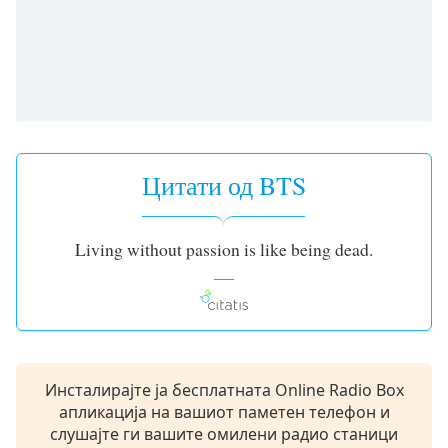
opens
subtitles
settings
dialog
subtitles
off
,
selected
Цитати од BTS
Audio
Track
Picture-
Living without passion is like being dead.
in-
Picture
Fullscreen
This
is
a
modal
Инсталирајте ја бесплатната Online Radio Box
window.
апликација на вашиот паметен телефон и
слушајте ги вашите омилени радио станици