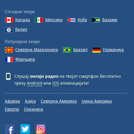
Соседни земји
Канада
Мексико
Куба
Бахами
Белиз
Популарни земји
Северна Македонија
Бразил
Германија
Франција
Слушај
онлајн радио
на твојот смартфон бесплатно
преку
Android
или
iOS
апликацијата!
Африка
Азија
Северна Америка
Јужна Америка
Европа
Океанија