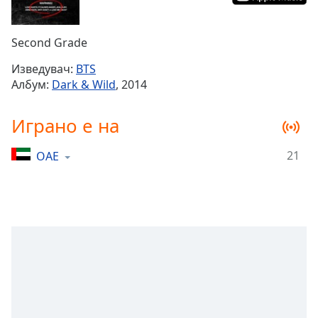
Remaining
Time
-
Second Grade
-:-
Изведувач:
BTS
1x
Албум:
Dark & Wild
, 2014
Playback
Rate
Играно е на
Chapters
21
ОАЕ
Chapters
Descriptions
descriptions
off
,
selected
Subtitles
subtitles
settings
,