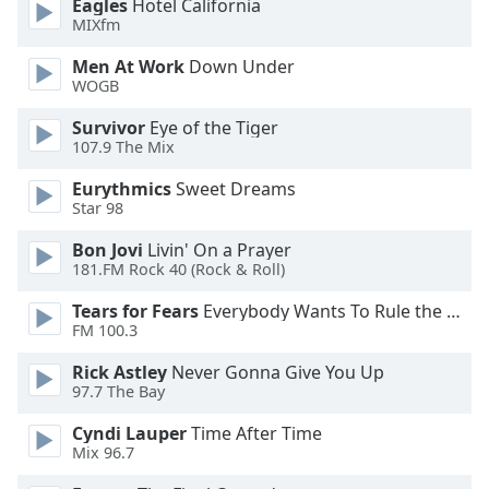
Color
Eagles
Hotel California
MIXfm
Opacity
Men At Work
Down Under
WOGB
Survivor
Eye of the Tiger
Caption
107.9 The Mix
Area
Background
Eurythmics
Sweet Dreams
Color
Star 98
Bon Jovi
Livin' On a Prayer
Opacity
181.FM Rock 40 (Rock & Roll)
Tears for Fears
Everybody Wants To Rule the World
Font
FM 100.3
Size
Rick Astley
Never Gonna Give You Up
97.7 The Bay
Text
Cyndi Lauper
Time After Time
Edge
Mix 96.7
Style