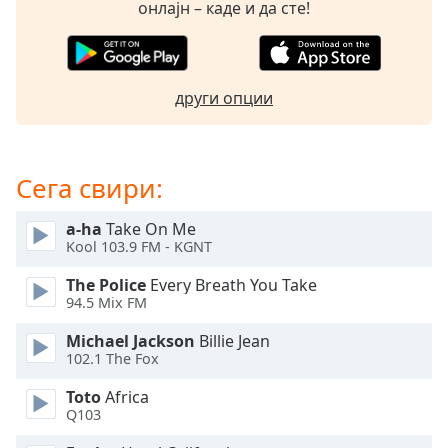
Beginning
онлајн – каде и да сте!
of
dialog
window.
Escape
други опции
will
cancel
and
close
Сега свири:
the
window.
a-ha
Take On Me
Kool 103.9 FM - KGNT
Text
The Police
Every Breath You Take
Color
94.5 Mix FM
Michael Jackson
Billie Jean
Opacity
102.1 The Fox
Toto
Africa
Text
Q103
Background