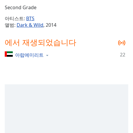
Time
-
Second Grade
-:-
아티스트:
BTS
1x
앨범:
Dark & Wild
, 2014
Playback
Rate
에서 재생되었습니다
Chapters
22
아랍에미리트
Chapters
Descriptions
descriptions
off
,
selected
Subtitles
subtitles
settings
,
opens