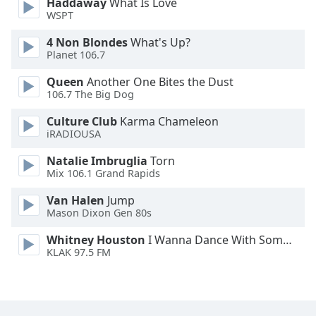
Haddaway
What Is Love
Family
WSPT
4 Non Blondes
What's Up?
Planet 106.7
Reset
Done
Queen
Another One Bites the Dust
Close
106.7 The Big Dog
Modal
Dialog
Culture Club
Karma Chameleon
End
iRADIOUSA
of
dialog
Natalie Imbruglia
Torn
window.
Mix 106.1 Grand Rapids
Van Halen
Jump
Mason Dixon Gen 80s
Whitney Houston
I Wanna Dance With Somebody
KLAK 97.5 FM