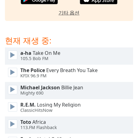
dialog
window.
기타 옵션
Escape
will
cancel
and
현재 재생 중:
close
the
a-ha
Take On Me
window.
105.5 Bob FM
The Police
Every Breath You Take
Text
KFIX 96.9 FM
Color
Michael Jackson
Billie Jean
Mighty 690
Opacity
R.E.M.
Losing My Religion
ClassicHitsNow
Text
Background
Toto
Africa
Color
113.FM Flashback