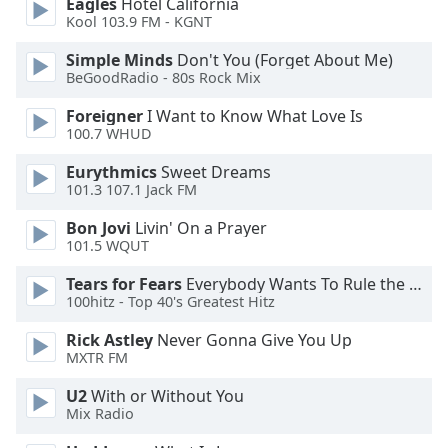
Eagles
Hotel California
Kool 103.9 FM - KGNT
Opacity
Simple Minds
Don't You (Forget About Me)
BeGoodRadio - 80s Rock Mix
Caption
Area
Foreigner
I Want to Know What Love Is
Background
100.7 WHUD
Color
Eurythmics
Sweet Dreams
101.3 107.1 Jack FM
Opacity
Bon Jovi
Livin' On a Prayer
101.5 WQUT
Font
Tears for Fears
Everybody Wants To Rule the World
Size
100hitz - Top 40's Greatest Hitz
Rick Astley
Never Gonna Give You Up
Text
MXTR FM
Edge
Style
U2
With or Without You
Mix Radio
Font