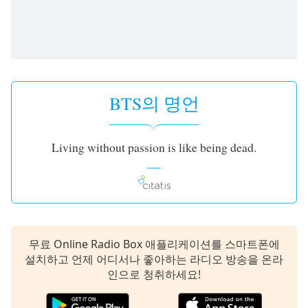
subtitles
settings
dialog
subtitles
off
,
selected
BTS의 명언
Audio
Track
Picture-
Living without passion is like being dead.
in-
Picture
Fullscreen
This
is
a
modal
무료 Online Radio Box 애플리케이션를 스마트폰에
window.
설치하고 언제 어디서나 좋아하는 라디오 방송을 온라
인으로 청취하세요!
Beginning
of