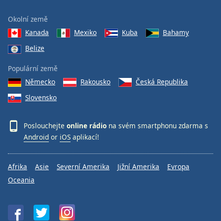
Okolní země
Kanada
Mexiko
Kuba
Bahamy
Belize
Populární země
Německo
Rakousko
Česká Republika
Slovensko
Poslouchejte
online rádio
na svém smartphonu zdarma s
Android
or
iOS
aplikací!
Afrika
Asie
Severní Amerika
Jižní Amerika
Evropa
Oceania