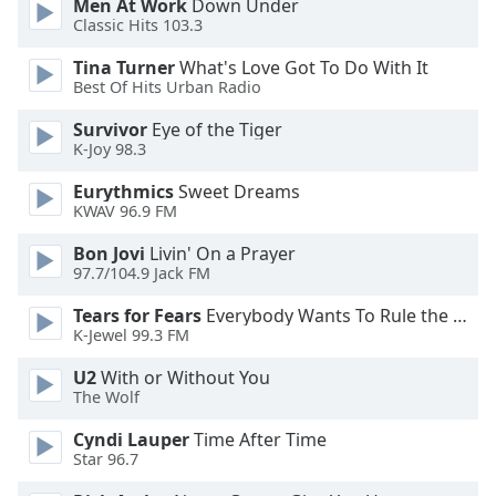
Color
Men At Work
Down Under
Classic Hits 103.3
Opacity
Tina Turner
What's Love Got To Do With It
Best Of Hits Urban Radio
Survivor
Eye of the Tiger
Caption
K-Joy 98.3
Area
Background
Eurythmics
Sweet Dreams
Color
KWAV 96.9 FM
Bon Jovi
Livin' On a Prayer
Opacity
97.7/104.9 Jack FM
Tears for Fears
Everybody Wants To Rule the World
Font
K-Jewel 99.3 FM
Size
U2
With or Without You
The Wolf
Text
Cyndi Lauper
Time After Time
Edge
Star 96.7
Style