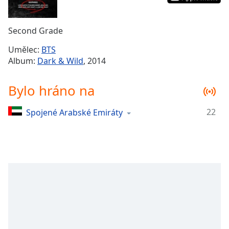
Remaining
Time
-
Second Grade
-:-
Umělec:
BTS
1x
Album:
Dark & Wild
, 2014
Playback
Rate
Bylo hráno na
Chapters
22
Spojené Arabské Emiráty
Chapters
Descriptions
descriptions
off
,
selected
Subtitles
subtitles
settings
,