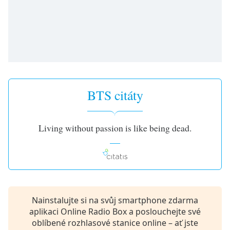
opens
subtitles
settings
dialog
subtitles
off
,
selected
BTS citáty
Audio
Track
Picture-
Living without passion is like being dead.
in-
Picture
Fullscreen
This
is
a
modal
Nainstalujte si na svůj smartphone zdarma
window.
aplikaci Online Radio Box a poslouchejte své
oblíbené rozhlasové stanice online – ať jste