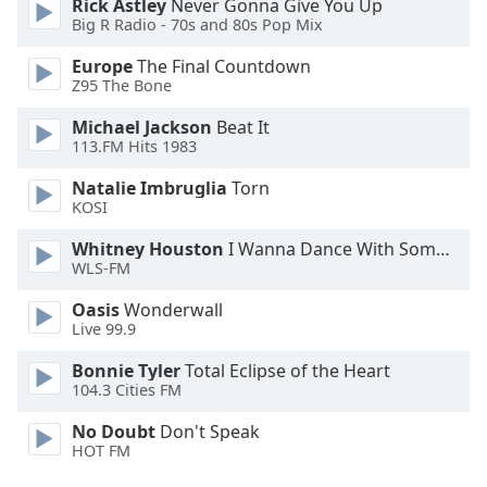
Rick Astley
Never Gonna Give You Up
Big R Radio - 70s and 80s Pop Mix
Font
Family
Europe
The Final Countdown
Z95 The Bone
Michael Jackson
Beat It
Reset
113.FM Hits 1983
Done
Close
Natalie Imbruglia
Torn
Modal
KOSI
Dialog
End
Whitney Houston
I Wanna Dance With Somebody
of
WLS-FM
dialog
window.
Oasis
Wonderwall
Live 99.9
Bonnie Tyler
Total Eclipse of the Heart
104.3 Cities FM
No Doubt
Don't Speak
HOT FM