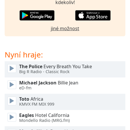
Beginning
kdekoliv!
of
dialog
window.
Escape
jiné možnost
will
cancel
and
close
Nyní hraje:
the
window.
The Police
Every Breath You Take
Big R Radio - Classic Rock
Text
Michael Jackson
Billie Jean
Color
eD-fm
Toto
Africa
Opacity
KMVX FM MIX 999
Eagles
Hotel California
Text
Mondello Radio (MRG.fm)
Background