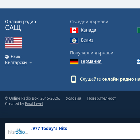
the
window.
Онлайн радио
Съседни държави
САЩ
Text
Канада
Color
Белиз
Opacity
Популярни държави
Език:
Германия
Български
Text
Background
Слушайте
онлайн радио
на
Color
© Online Radio Box, 2015-2026.
Условия
Поверителност
Opacity
Created by
Final Level
Caption
Area
.977 Today's Hits
Background