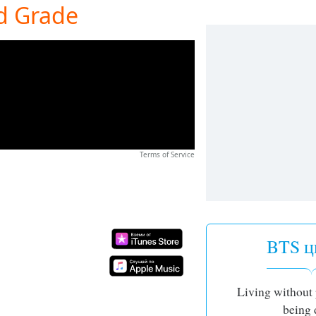
d Grade
Terms of Service
BTS ц
Living without 
being 