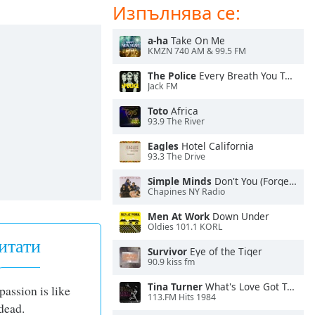
Изпълнява се:
a-ha
Take On Me
KMZN 740 AM & 99.5 FM
The Police
Every Breath You Take
Jack FM
Toto
Africa
93.9 The River
Eagles
Hotel California
93.3 The Drive
Simple Minds
Don't You (Forget About Me)
Chapines NY Radio
Men At Work
Down Under
Oldies 101.1 KORL
итати
Survivor
Eye of the Tiger
90.9 kiss fm
Tina Turner
What's Love Got To Do With It
passion is like
113.FM Hits 1984
dead.