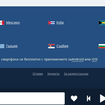
Мексико
Куба
Гърция
Сърбия
 смартфона си безплатно с приложението за
Android
или
iOS
!
Отзиви
Уиджети
За радиостанции