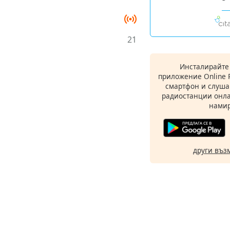
21
Инсталирайте
приложение Online 
смартфон и слуша
радиостанции онла
намир
други въз