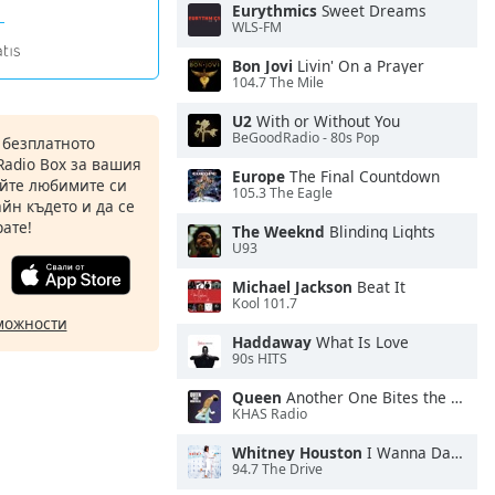
Eurythmics
Sweet Dreams
WLS-FM
Bon Jovi
Livin' On a Prayer
104.7 The Mile
U2
With or Without You
BeGoodRadio - 80s Pop
 безплатното
Radio Box за вашия
Europe
The Final Countdown
йте любимите си
105.3 The Eagle
йн където и да се
ате!
The Weeknd
Blinding Lights
U93
Michael Jackson
Beat It
Kool 101.7
можности
Haddaway
What Is Love
90s HITS
Queen
Another One Bites the Dust
KHAS Radio
Whitney Houston
I Wanna Dance With Somebody
94.7 The Drive