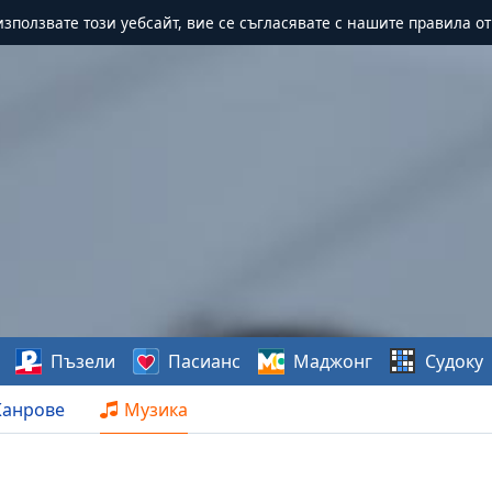
зползвате този уебсайт, вие се съгласявате с нашите правила о
Пъзели
Пасианс
Маджонг
Судоку
анрове
Музика