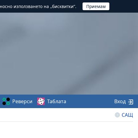
тносно използването на „бисквитки“.
Реверси
Таблата
Вход
САЩ