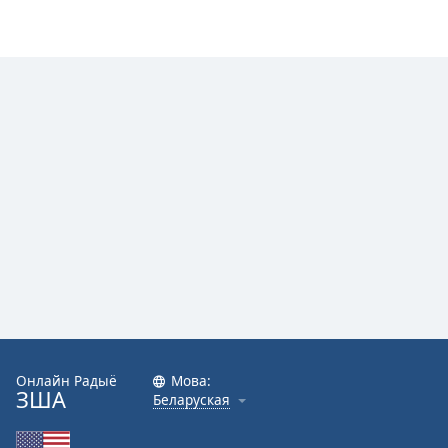
Онлайн Радыё
Мова:
ЗША
Беларуская