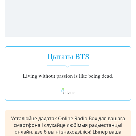
opens
subtitles
settings
dialog
subtitles
off
,
selected
Цытаты BTS
Audio
Track
Picture-
Living without passion is like being dead.
in-
Picture
Fullscreen
This
is
a
modal
Усталюйце дадатак Online Radio Box для вашага
window.
смартфона і слухайце любімыя радыёстанцыі
онлайн, дзе б вы ні знаходзіліся! Цяпер ваша