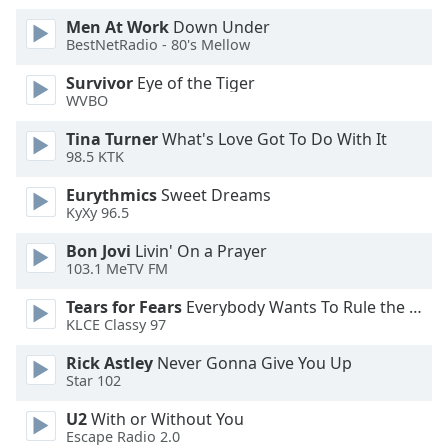
Color
Men At Work
Down Under
BestNetRadio - 80's Mellow
Opacity
Survivor
Eye of the Tiger
WVBO
Caption
Tina Turner
What's Love Got To Do With It
Area
98.5 KTK
Background
Color
Eurythmics
Sweet Dreams
KyXy 96.5
Opacity
Bon Jovi
Livin' On a Prayer
103.1 MeTV FM
Font
Tears for Fears
Everybody Wants To Rule the World
Size
KLCE Classy 97
Rick Astley
Never Gonna Give You Up
Text
Star 102
Edge
U2
With or Without You
Style
Escape Radio 2.0