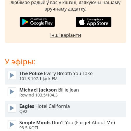
Beginning
любімае радыё ў вас у кішэні, дзякуючы нашаму
of
зручнаму дадатку.
dialog
window.
Escape
will
інші варіанти
cancel
and
close
the
У эфіры:
window.
The Police
Every Breath You Take
Text
101.3 107.1 Jack FM
Color
Michael Jackson
Billie Jean
Rewind 103.5/104.3
Opacity
Eagles
Hotel California
Q92
Text
Simple Minds
Don't You (Forget About Me)
Background
93.5 KOZI