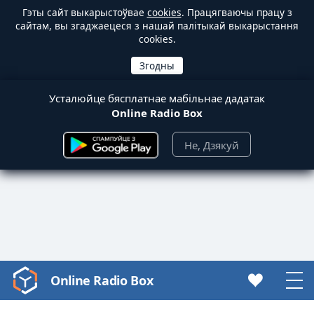
Гэты сайт выкарыстоўвае
cookies
. Працягваючы працу з
сайтам, вы згаджаецеся з нашай палітыкай выкарыстання
cookies.
Усталюйце бясплатнае мабільнае дадатак
Online Radio Box
Не, Дзякуй
Online Radio Box
Video
Player