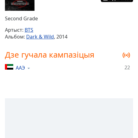
Remaining
Time
-
Second Grade
-:-
Артыст:
BTS
1x
Альбом:
Dark & Wild
, 2014
Playback
Rate
Дзе гучала кампазіцыя
Chapters
22
ААЭ
Chapters
Descriptions
descriptions
off
,
selected
Subtitles
subtitles
settings
,