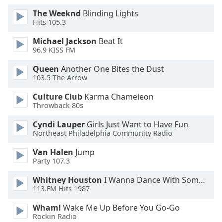
The Weeknd
Blinding Lights
Font
Hits 105.3
Family
Michael Jackson
Beat It
96.9 KISS FM
Reset
Queen
Another One Bites the Dust
Done
103.5 The Arrow
Close
Modal
Dialog
Culture Club
Karma Chameleon
End
Throwback 80s
of
Cyndi Lauper
Girls Just Want to Have Fun
dialog
Northeast Philadelphia Community Radio
window.
Van Halen
Jump
Party 107.3
Whitney Houston
I Wanna Dance With Somebody
113.FM Hits 1987
Wham!
Wake Me Up Before You Go-Go
Rockin Radio