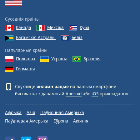
Суседнія краіны
Канада
Мексіка
Куба
Багамскія Астравы
Беліз
Папулярныя краіны
Польшча
Украіна
Бразілія
Германія
Слухайце
онлайн радыё
на вашым смартфоне
бясплатна з дапамогай
Android
або
iOS
прыкладання!
Афрыка
Азія
Паўночная Амерыка
Паўднёвая Амерыка
Еўропа
Акіянія