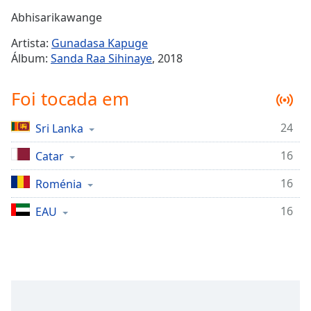
Time
-
Abhisarikawange
-:-
Artista:
Gunadasa Kapuge
1x
Álbum:
Sanda Raa Sihinaye
, 2018
Playback
Rate
Foi tocada em
Chapters
24
Sri Lanka
Chapters
16
Catar
Descriptions
descriptions
16
Roménia
off
,
16
EAU
selected
Subtitles
subtitles
settings
,
opens