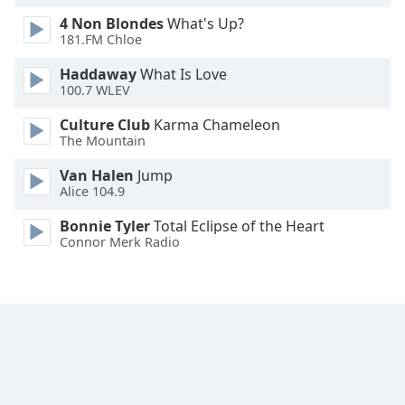
Family
4 Non Blondes
What's Up?
181.FM Chloe
Haddaway
What Is Love
Reset
100.7 WLEV
Done
Close
Culture Club
Karma Chameleon
Modal
The Mountain
Dialog
End
Van Halen
Jump
of
Alice 104.9
dialog
window.
Bonnie Tyler
Total Eclipse of the Heart
Connor Merk Radio