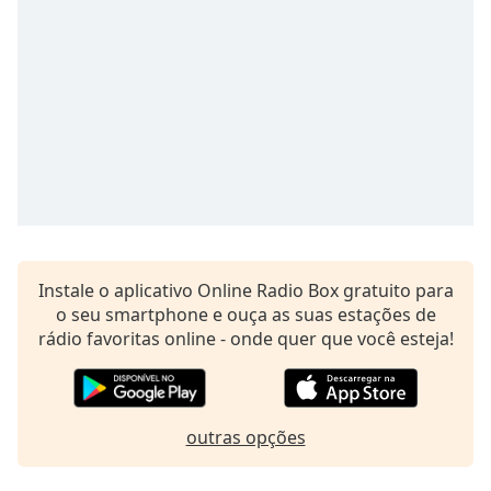
subtitles
settings
dialog
subtitles
off
,
selected
Audio
Track
Picture-
in-
Picture
Fullscreen
Instale o aplicativo Online Radio Box gratuito para
This
o seu smartphone e ouça as suas estações de
is
rádio favoritas online - onde quer que você esteja!
a
modal
window.
outras opções
Beginning
of