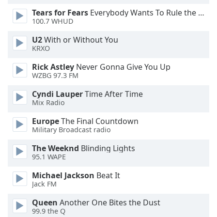
Opacity
Tears for Fears
Everybody Wants To Rule the World
100.7 WHUD
U2
With or Without You
Caption
KRXO
Area
Background
Rick Astley
Never Gonna Give You Up
Color
WZBG 97.3 FM
Cyndi Lauper
Time After Time
Opacity
Mix Radio
Europe
The Final Countdown
Font
Military Broadcast radio
Size
The Weeknd
Blinding Lights
95.1 WAPE
Text
Michael Jackson
Beat It
Edge
Jack FM
Style
Queen
Another One Bites the Dust
99.9 the Q
Font