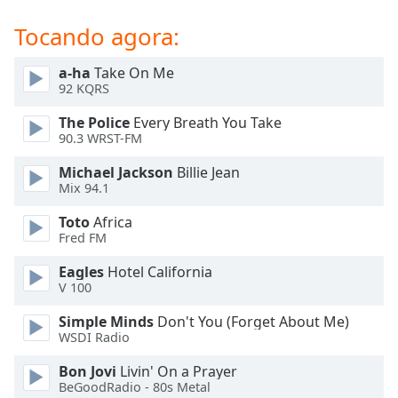
dialog
window.
Tocando agora:
Escape
will
a-ha
Take On Me
cancel
92 KQRS
and
The Police
Every Breath You Take
close
90.3 WRST-FM
the
window.
Michael Jackson
Billie Jean
Mix 94.1
Text
Toto
Africa
Color
Fred FM
Eagles
Hotel California
Opacity
V 100
Simple Minds
Don't You (Forget About Me)
Text
WSDI Radio
Background
Color
Bon Jovi
Livin' On a Prayer
BeGoodRadio - 80s Metal