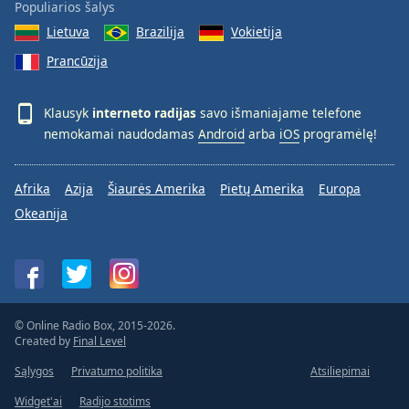
Populiarios šalys
Lietuva
Brazilija
Vokietija
Prancūzija
Klausyk
interneto radijas
savo išmaniajame telefone
nemokamai naudodamas
Android
arba
iOS
programėlę!
Afrika
Azija
Šiaurės Amerika
Pietų Amerika
Europa
Okeanija
© Online Radio Box, 2015-2026.
Created by
Final Level
Sąlygos
Privatumo politika
Atsiliepimai
Widget'ai
Radijo stotims