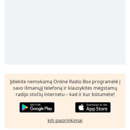
subtitles
settings
dialog
subtitles
off
,
selected
Audio
Track
Picture-
in-
Picture
Fullscreen
Įdiekite nemokamą Online Radio Box programėlė į
This
savo išmanųjį telefoną ir klausykitės mėgstamų
is
radijo stočių internetu – kad ir kur būtumėte!
a
modal
window.
kiti pasirinkimai
Beginning