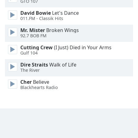
GTO 107
Font
Family
David Bowie
Let's Dance
011.FM - Classik Hits
Mr. Mister
Broken Wings
Reset
92.7 BOB FM
Done
Close
Cutting Crew
(I Just) Died in Your Arms
Modal
Gulf 104
Dialog
End
Dire Straits
Walk of Life
of
The River
dialog
window.
Cher
Believe
Blackhearts Radio