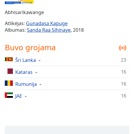
Remaining
Time
-
Abhisarikawange
-:-
Atlikėjas:
Gunadasa Kapuge
1x
Albumas:
Sanda Raa Sihinaye
, 2018
Playback
Rate
Buvo grojama
Chapters
23
Šri Lanka
Chapters
16
Kataras
Descriptions
descriptions
16
Rumunija
off
,
16
JAE
selected
Subtitles
subtitles
settings
,
opens