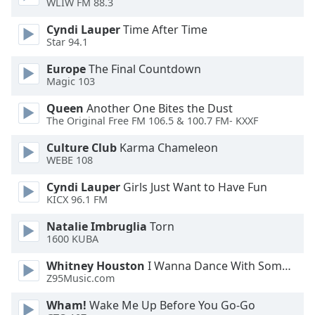
WLIW FM 88.3
Opacity
Cyndi Lauper
Time After Time
Star 94.1
Europe
The Final Countdown
Caption
Magic 103
Area
Background
Queen
Another One Bites the Dust
Color
The Original Free FM 106.5 & 100.7 FM- KXXF
Culture Club
Karma Chameleon
Opacity
WEBE 108
Cyndi Lauper
Girls Just Want to Have Fun
Font
KICX 96.1 FM
Size
Natalie Imbruglia
Torn
1600 KUBA
Text
Whitney Houston
I Wanna Dance With Somebody
Edge
Z95Music.com
Style
Wham!
Wake Me Up Before You Go-Go