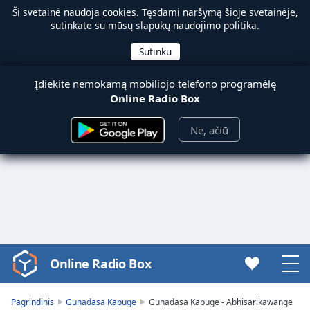
Ši svetainė naudoja
cookies
. Tęsdami naršymą šioje svetainėje,
sutinkate su mūsų slapukų naudojimo politika.
Įdiekite nemokamą mobiliojo telefono programėlę
Online Radio Box
Ne, ačiū
Online Radio Box
Video
Player
is
Pagrindinis
Gunadasa Kapuge
Gunadasa Kapuge - Abhisarikawange