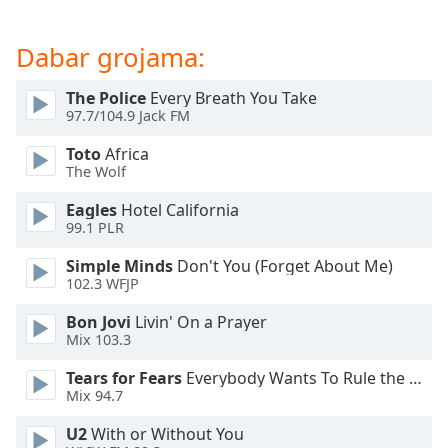
of
dialog
window.
Dabar grojama:
Escape
will
The Police
Every Breath You Take
cancel
97.7/104.9 Jack FM
and
Toto
Africa
close
The Wolf
the
window.
Eagles
Hotel California
99.1 PLR
Text
Simple Minds
Don't You (Forget About Me)
Color
102.3 WFJP
Bon Jovi
Livin' On a Prayer
Opacity
Mix 103.3
Tears for Fears
Everybody Wants To Rule the World
Text
Mix 94.7
Background
Color
U2
With or Without You