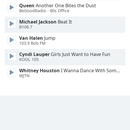
Font
Queen
Another One Bites the Dust
Family
BeGoodRadio - 80s Office
Michael Jackson
Beat It
B106.7
Reset
Done
Van Halen
Jump
Close
103.9 Bob FM
Modal
Dialog
Cyndi Lauper
Girls Just Want to Have Fun
End
KOOL 105
of
dialog
Whitney Houston
I Wanna Dance With Somebody
window.
WJTN