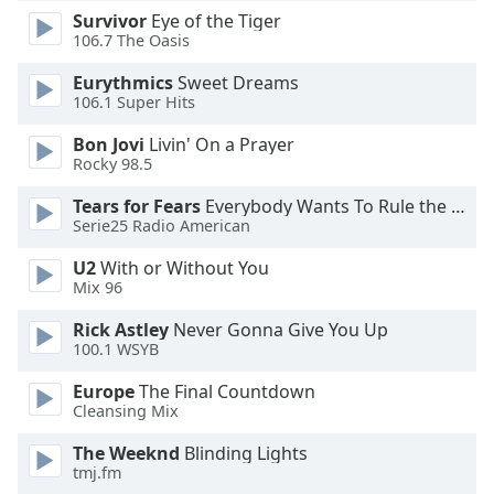
Survivor
Eye of the Tiger
106.7 The Oasis
Opacity
Eurythmics
Sweet Dreams
106.1 Super Hits
Caption
Area
Bon Jovi
Livin' On a Prayer
Background
Rocky 98.5
Color
Tears for Fears
Everybody Wants To Rule the World
Serie25 Radio American
Opacity
U2
With or Without You
Mix 96
Font
Rick Astley
Never Gonna Give You Up
Size
100.1 WSYB
Europe
The Final Countdown
Text
Cleansing Mix
Edge
Style
The Weeknd
Blinding Lights
tmj.fm