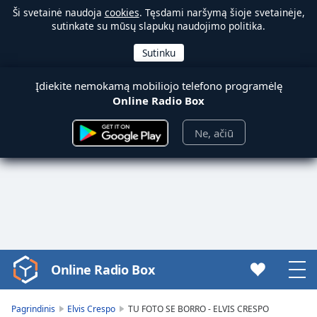
Ši svetainė naudoja
cookies
. Tęsdami naršymą šioje svetainėje,
sutinkate su mūsų slapukų naudojimo politika.
Įdiekite nemokamą mobiliojo telefono programėlę
Online Radio Box
Ne, ačiū
Online Radio Box
Video
Player
is
Pagrindinis
Elvis Crespo
TU FOTO SE BORRO - ELVIS CRESPO