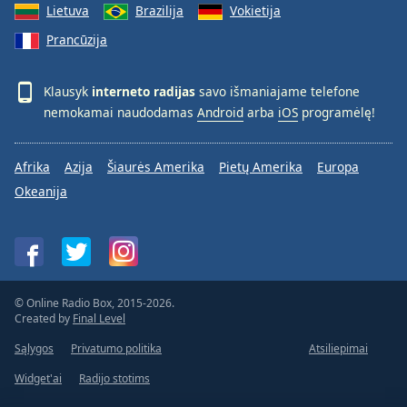
Lietuva
Brazilija
Vokietija
Prancūzija
Klausyk
interneto radijas
savo išmaniajame telefone
nemokamai naudodamas
Android
arba
iOS
programėlę!
Afrika
Azija
Šiaurės Amerika
Pietų Amerika
Europa
Okeanija
© Online Radio Box, 2015-2026.
Created by
Final Level
Sąlygos
Privatumo politika
Atsiliepimai
Widget'ai
Radijo stotims