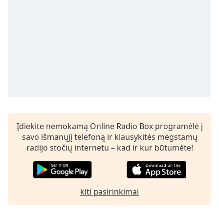
subtitles
settings
dialog
subtitles
off
,
selected
Audio
Track
Picture-
in-
Picture
Įdiekite nemokamą Online Radio Box programėlė į
Fullscreen
savo išmanųjį telefoną ir klausykitės mėgstamų
This
radijo stočių internetu – kad ir kur būtumėte!
is
a
modal
window.
kiti pasirinkimai
Beginning