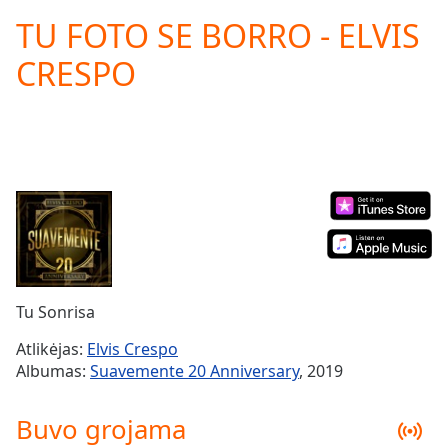
loading.
TU FOTO SE BORRO - ELVIS
Play
Video
CRESPO
Play
Skip
Backward
Skip
Forward
Mute
Current
Time
0:00
/
Duration
-:-
Loaded
:
0.00%
Tu Sonrisa
Stream
Type
LIVE
Atlikėjas:
Elvis Crespo
Seek to
Albumas:
Suavemente 20 Anniversary
, 2019
live,
currently
behind
Buvo grojama
live
LIVE