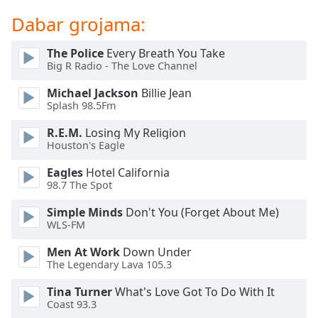
of
dialog
Dabar grojama:
window.
Escape
The Police
Every Breath You Take
will
Big R Radio - The Love Channel
cancel
Michael Jackson
Billie Jean
and
Splash 98.5Fm
close
the
R.E.M.
Losing My Religion
window.
Houston's Eagle
Eagles
Hotel California
Text
98.7 The Spot
Color
Simple Minds
Don't You (Forget About Me)
WLS-FM
Opacity
Men At Work
Down Under
The Legendary Lava 105.3
Text
Background
Tina Turner
What's Love Got To Do With It
Coast 93.3
Color