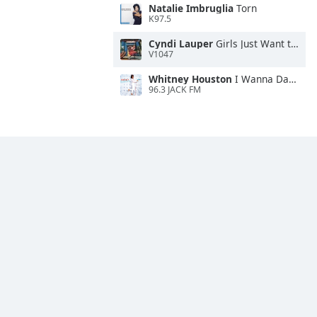
Natalie Imbruglia
Torn
K97.5
Cyndi Lauper
Girls Just Want to Have Fun
V1047
Whitney Houston
I Wanna Dance With Somebody
96.3 JACK FM