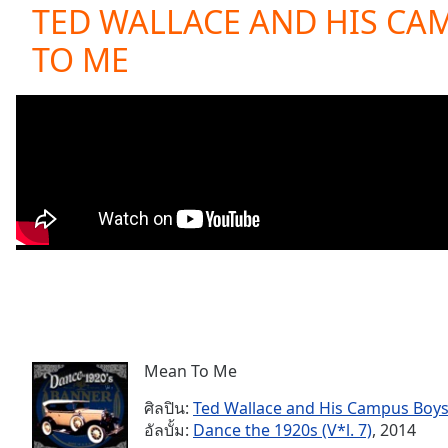
Current
TED WALLACE AND HIS CA
Time
0:00
TO ME
/
Duration
-:-
Loaded
:
0.00%
0:00
Stream
Type
LIVE
Seek to
live,
currently
behind
live
LIVE
Remaining
Time
-
-:-
Mean To Me
1x
Playback
ศิลปิน:
Ted Wallace and His Campus Boy
Rate
อัลบั้ม:
Dance the 1920s (V*l. 7)
, 2014