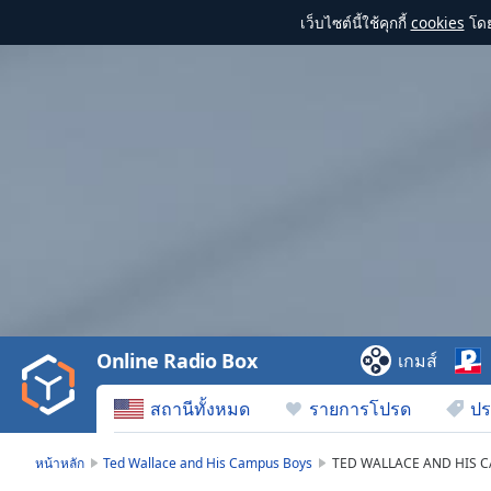
เว็บไซต์นี้ใช้คุกกี้
cookies
โดย
Video
Player
is
loading.
Play
Video
Online Radio Box
เกมส์
Play
Skip
สถานีทั้งหมด
รายการโปรด
ปร
Backward
Skip
Forward
หน้าหลัก
Ted Wallace and His Campus Boys
TED WALLACE AND HIS 
Mute