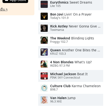
Eurythmics
Sweet Dreams
Lite 105
อื่น ๆ
Bon Jovi
Livin' On a Prayer
Today's 101.9
Rick Astley
Never Gonna Give You Up
Toximania
The Weeknd
Blinding Lights
Froggy 102.7
Queen
Another One Bites the Dust
KRUZ 103.3
4 Non Blondes
What's Up?
WZBG 97.3 FM
Michael Jackson
Beat It
PINK SKY Connecticut
Culture Club
Karma Chameleon
B98.7
Van Halen
Jump
96.3 XKE