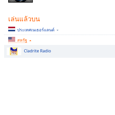
Chapters
Chapters
เล่นแล้วบน
Descriptions
ประเทศเนเธอร์แลนด์
descriptions
off
,
สหรัฐ
selected
Cladrite Radio
Subtitles
subtitles
settings
,
opens
subtitles
settings
dialog
subtitles
off
,
selected