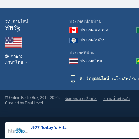
the
window.
วิทยุออนไลน์
ประเทศเพื่อนบ้าน
สหรัฐ
Text
ประเทศแคนาดา
Color
ประเทศเบลีซ
Opacity
ประเทศที่นิยม
ภาษา:
ประเทศไทย
ภาษาไทย
Text
Background
ฟัง
วิทยุออนไลน์
บนโทรศัพท์สมา
Color
© Online Radio Box, 2015-2026.
ข้อตกลงและเงื่อนไข
ความเป็นส่วนตัว
Opacity
Created by
Final Level
Caption
Area
.977 Today's Hits
Background