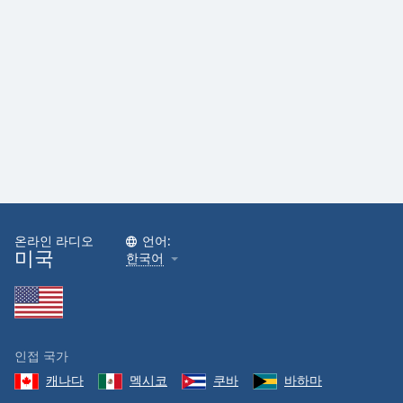
온라인 라디오
언어:
미국
한국어
인접 국가
캐나다
멕시코
쿠바
바하마