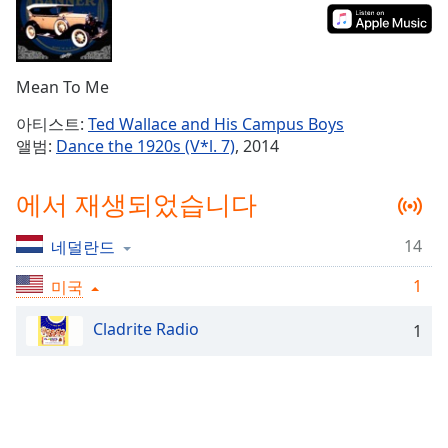
Time
-
-:-
1x
Mean To Me
Playback
Rate
아티스트:
Ted Wallace and His Campus Boys
앨범:
Dance the 1920s (V*l. 7)
, 2014
Chapters
Chapters
에서 재생되었습니다
Descriptions
14
네덜란드
descriptions
off
,
1
미국
selected
Cladrite Radio
1
Subtitles
subtitles
settings
,
opens