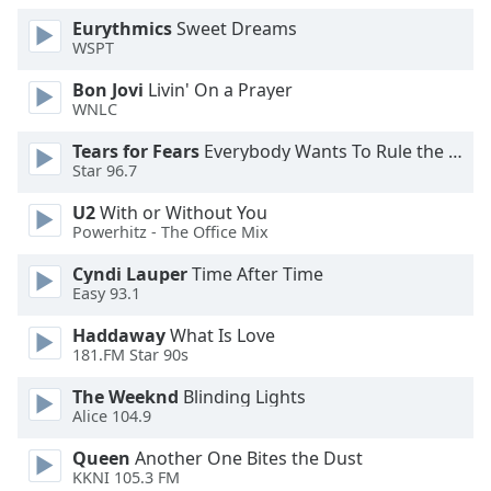
Opacity
Eurythmics
Sweet Dreams
WSPT
Bon Jovi
Livin' On a Prayer
Caption
WNLC
Area
Background
Tears for Fears
Everybody Wants To Rule the World
Color
Star 96.7
U2
With or Without You
Opacity
Powerhitz - The Office Mix
Cyndi Lauper
Time After Time
Font
Easy 93.1
Size
Haddaway
What Is Love
181.FM Star 90s
Text
The Weeknd
Blinding Lights
Edge
Alice 104.9
Style
Queen
Another One Bites the Dust
KKNI 105.3 FM
Font