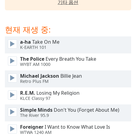
기타 옵션
dialog
window.
Escape
will
현재 재생 중:
cancel
and
a-ha
Take On Me
close
K-EARTH 101
the
window.
The Police
Every Breath You Take
WYBT AM 1000
Text
Michael Jackson
Billie Jean
Color
Retro Plus FM
R.E.M.
Losing My Religion
Opacity
KLCE Classy 97
Simple Minds
Don't You (Forget About Me)
Text
The River 95.9
Background
Color
Foreigner
I Want to Know What Love Is
WTWA 1240 AM