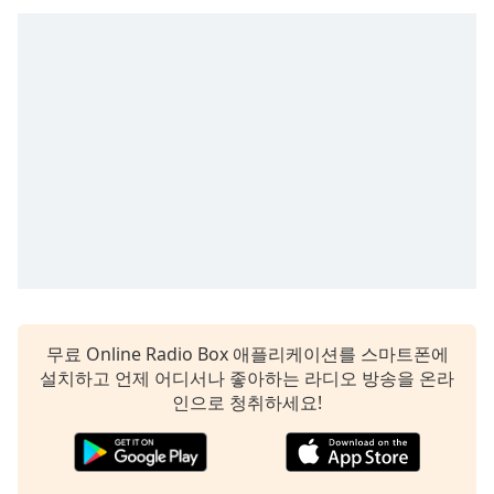
subtitles
settings
dialog
subtitles
off
,
selected
Audio
Track
Picture-
in-
Picture
Fullscreen
This
is
무료 Online Radio Box 애플리케이션를 스마트폰에
a
설치하고 언제 어디서나 좋아하는 라디오 방송을 온라
modal
인으로 청취하세요!
window.
Beginning
of