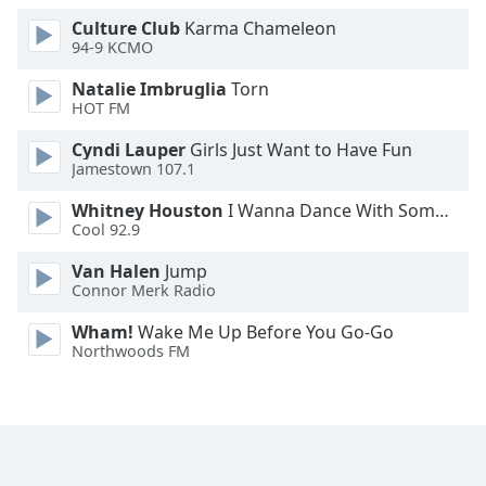
Family
Culture Club
Karma Chameleon
94-9 KCMO
Natalie Imbruglia
Torn
Reset
HOT FM
Done
Close
Cyndi Lauper
Girls Just Want to Have Fun
Modal
Jamestown 107.1
Dialog
End
Whitney Houston
I Wanna Dance With Somebody
of
Cool 92.9
dialog
window.
Van Halen
Jump
Connor Merk Radio
Wham!
Wake Me Up Before You Go-Go
Northwoods FM