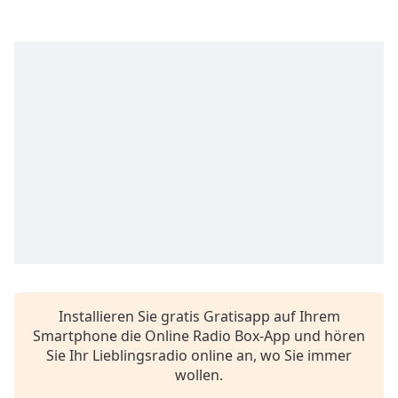
opens
subtitles
settings
dialog
subtitles
off
,
selected
Audio
Track
Picture-
in-
Picture
Fullscreen
This
is
Installieren Sie gratis Gratisapp auf Ihrem
a
Smartphone die Online Radio Box-App und hören
modal
Sie Ihr Lieblingsradio online an, wo Sie immer
window.
wollen.