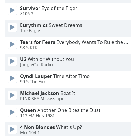
Color
Survivor
Eye of the Tiger
Z106.3
Opacity
Eurythmics
Sweet Dreams
The Eagle
Caption
Tears for Fears
Everybody Wants To Rule the World
Area
98.5 KTK
Background
Color
U2
With or Without You
JungleCat Radio
Opacity
Cyndi Lauper
Time After Time
99.5 The Fox
Font
Michael Jackson
Beat It
Size
PINK SKY Mississippi
Queen
Another One Bites the Dust
Text
113.FM Hits 1981
Edge
4 Non Blondes
What's Up?
Style
Mix 104.1