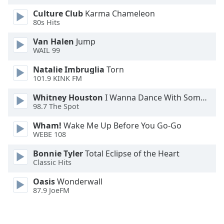
Culture Club
Karma Chameleon
Font
80s Hits
Family
Van Halen
Jump
WAIL 99
Reset
Natalie Imbruglia
Torn
Done
101.9 KINK FM
Close
Modal
Dialog
Whitney Houston
I Wanna Dance With Somebody
End
98.7 The Spot
of
Wham!
Wake Me Up Before You Go-Go
dialog
WEBE 108
window.
Bonnie Tyler
Total Eclipse of the Heart
Classic Hits
Oasis
Wonderwall
87.9 JoeFM