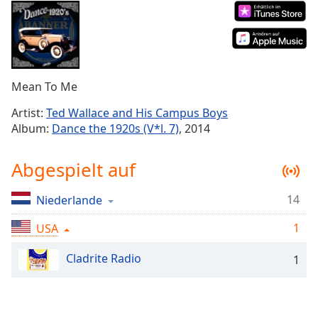
Remaining
Time
-
-:-
1x
Mean To Me
Playback
Rate
Artist:
Ted Wallace and His Campus Boys
Album:
Dance the 1920s (V*l. 7)
, 2014
Chapters
Chapters
Abgespielt auf
Descriptions
14
Niederlande
descriptions
off
,
1
USA
selected
Cladrite Radio
1
Subtitles
subtitles
settings
,