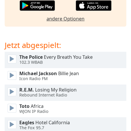
Beginning
of
dialog
andere Optionen
window.
Escape
will
cancel
Jetzt abgespielt:
and
close
The Police
Every Breath You Take
the
102.3 WBAB
window.
Michael Jackson
Billie Jean
Text
Icon Radio FM
Color
R.E.M.
Losing My Religion
Rebound Internet Radio
Opacity
Toto
Africa
WJON IP Radio
Text
Eagles
Hotel California
Background
The Fox 95.7