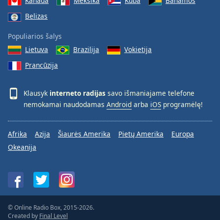
Kanada
Meksika
Kuba
Bahamos
Belizas
Populiarios šalys
Lietuva
Brazilija
Vokietija
Prancūzija
Klausyk
interneto radijas
savo išmaniajame telefone
nemokamai naudodamas
Android
arba
iOS
programėlę!
Afrika
Azija
Šiaurės Amerika
Pietų Amerika
Europa
Okeanija
© Online Radio Box, 2015-2026.
Created by
Final Level