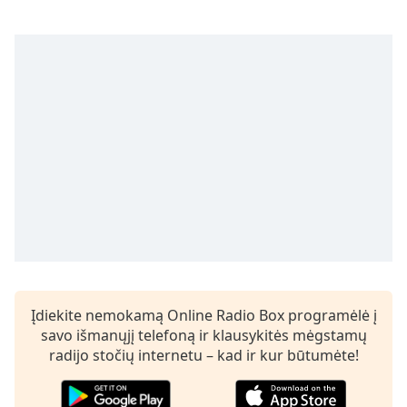
Remaining
Time
-
-:-
1x
Playback
Rate
Chapters
Chapters
Descriptions
descriptions
off
,
selected
Įdiekite nemokamą Online Radio Box programėlė į
Subtitles
savo išmanųjį telefoną ir klausykitės mėgstamų
radijo stočių internetu – kad ir kur būtumėte!
subtitles
settings
,
opens