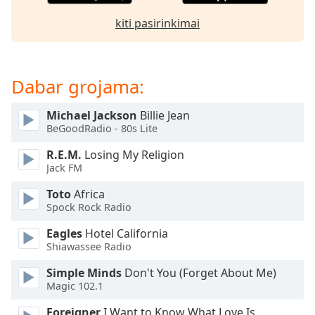
subtitles
kiti pasirinkimai
settings
dialog
subtitles
off
,
Dabar grojama:
selected
Michael Jackson
Billie Jean
Audio
BeGoodRadio - 80s Lite
Track
R.E.M.
Losing My Religion
Picture-
Jack FM
in-
Picture
Toto
Africa
Fullscreen
Spock Rock Radio
This
is
Eagles
Hotel California
a
Shiawassee Radio
modal
window.
Simple Minds
Don't You (Forget About Me)
Magic 102.1
Beginning
Foreigner
I Want to Know What Love Is