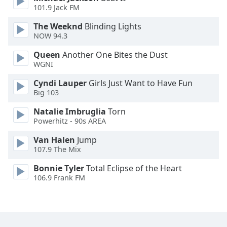
101.9 Jack FM
Opacity
The Weeknd
Blinding Lights
NOW 94.3
Caption
Queen
Another One Bites the Dust
Area
WGNI
Background
Cyndi Lauper
Girls Just Want to Have Fun
Color
Big 103
Natalie Imbruglia
Torn
Opacity
Powerhitz - 90s AREA
Van Halen
Jump
Font
107.9 The Mix
Size
Bonnie Tyler
Total Eclipse of the Heart
106.9 Frank FM
Text
Edge
Style