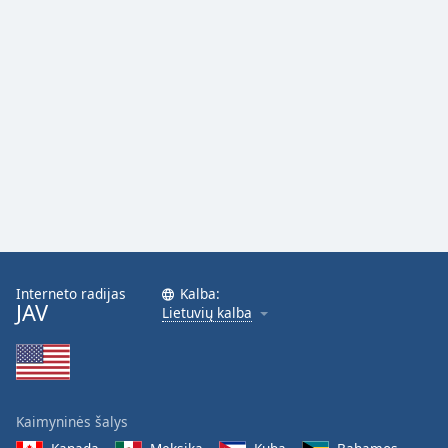
Font
Family
Reset
Done
Close
Modal
Dialog
End
of
dialog
window.
Interneto radijas
Kalba:
JAV
Lietuvių kalba
Kaimyninės šalys