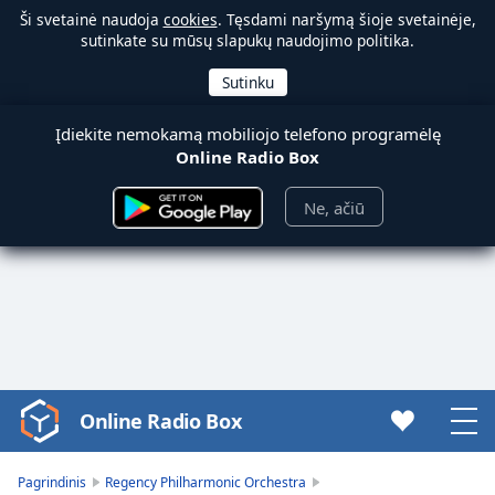
Ši svetainė naudoja
cookies
. Tęsdami naršymą šioje svetainėje,
sutinkate su mūsų slapukų naudojimo politika.
Įdiekite nemokamą mobiliojo telefono programėlę
Online Radio Box
Ne, ačiū
Online Radio Box
Video
Player
is
Pagrindinis
Regency Philharmonic Orchestra