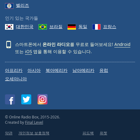
벨리즈
인기 있는 국가들
대한민국
브라질
독일
프랑스
스마트폰에서
온라인 라디오
를 무료로 들어보세요!
Android
또는
iOS
앱을 통해 이용할 수 있습니다.
아프리카
아시아
북아메리카
남아메리카
유럽
오세아니아
© Online Radio Box, 2015-2026.
Created by
Final Level
약관
개인정보 보호정책
피드백
위젯