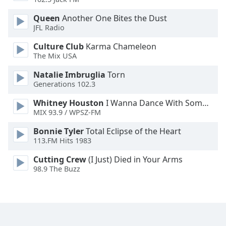
Opacity
Queen
Another One Bites the Dust
JFL Radio
Caption
Culture Club
Karma Chameleon
Area
The Mix USA
Background
Natalie Imbruglia
Torn
Color
Generations 102.3
Whitney Houston
I Wanna Dance With Somebody
Opacity
MIX 93.9 / WPSZ-FM
Bonnie Tyler
Total Eclipse of the Heart
Font
113.FM Hits 1983
Size
Cutting Crew
(I Just) Died in Your Arms
98.9 The Buzz
Text
Edge
Style
Font