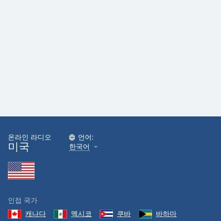
Family
Reset
Done
Close
Modal
Dialog
End
of
dialog
window.
온라인 라디오
언어:
미국
한국어
인접 국가
캐나다
멕시코
쿠바
바하마