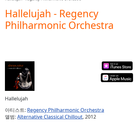
Play
Video
Hallelujah - Regency
Play
Philharmonic Orchestra
Skip
Backward
Skip
Forward
Mute
Current
Time
0:00
/
Duration
-:-
Loaded
:
0.00%
Stream
Hallelujah
Type
LIVE
Seek to
아티스트:
Regency Philharmonic Orchestra
live,
앨범:
Alternative Classical Chillout
, 2012
currently
behind
live
LIVE
Remaining