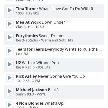
dialog
window.
Tina Turner
What's Love Got To Do With It
Escape
1000 HITS 80s
will
Men At Work
Down Under
cancel
Classic Hits 103.3
and
close
Eurythmics
Sweet Dreams
the
BestNetRadio - Warm and Soft Hits
window.
Tears for Fears
Everybody Wants To Rule the World
Jack FM
Text
Color
U2
With or Without You
Big R Radio - 80s Lite
Opacity
Rick Astley
Never Gonna Give You Up
101.9 KELO FM
Text
Michael Jackson
Beat It
Sunny 93.3 - WSYE
Background
Color
4 Non Blondes
What's Up?
102.5 Jack FM