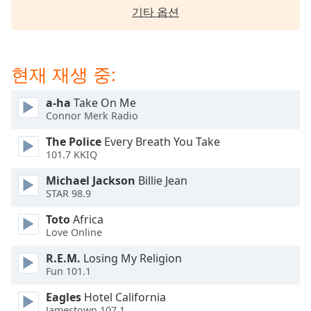
subtitles
기타 옵션
settings
dialog
subtitles
off
,
현재 재생 중:
selected
a-ha
Take On Me
Audio
Connor Merk Radio
Track
The Police
Every Breath You Take
Picture-
101.7 KKIQ
in-
Picture
Michael Jackson
Billie Jean
Fullscreen
STAR 98.9
This
is
Toto
Africa
a
Love Online
modal
window.
R.E.M.
Losing My Religion
Fun 101.1
Beginning
Eagles
Hotel California
of
Jamestown 107.1