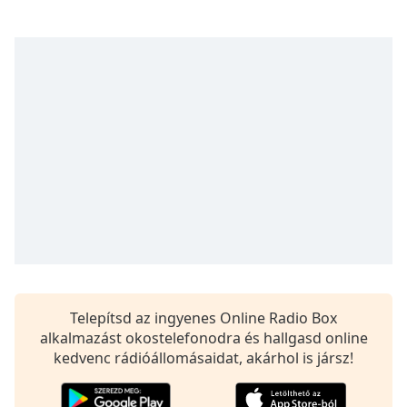
Remaining
Time
-
-:-
1x
Playback
Rate
Chapters
Chapters
Descriptions
descriptions
off
,
selected
Telepítsd az ingyenes Online Radio Box
Subtitles
alkalmazást okostelefonodra és hallgasd online
kedvenc rádióállomásaidat, akárhol is jársz!
subtitles
settings
,