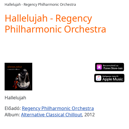
loading.
Hallelujah - Regency Philharmonic Orchestra
Play
Video
Hallelujah - Regency
Play
Philharmonic Orchestra
Skip
Backward
Skip
Forward
Mute
Current
Time
0:00
/
Duration
-:-
Loaded
:
0.00%
Stream
Hallelujah
Type
LIVE
Seek to
Előadó:
Regency Philharmonic Orchestra
live,
Album:
Alternative Classical Chillout
, 2012
currently
behind
live
LIVE