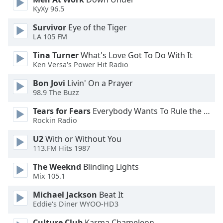
of
KyXy 96.5
dialog
window.
Survivor
Eye of the Tiger
Escape
LA 105 FM
will
Tina Turner
What's Love Got To Do With It
cancel
Ken Versa's Power Hit Radio
and
close
Bon Jovi
Livin' On a Prayer
the
98.9 The Buzz
window.
Tears for Fears
Everybody Wants To Rule the World
Rockin Radio
Text
Color
U2
With or Without You
113.FM Hits 1987
Opacity
The Weeknd
Blinding Lights
Mix 105.1
Text
Michael Jackson
Beat It
Eddie's Diner WYOO-HD3
Background
Color
Culture Club
Karma Chameleon