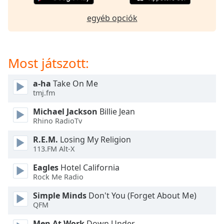
opens
subtitles
egyéb opciók
settings
dialog
subtitles
off
,
Most játszott:
selected
a-ha
Take On Me
Audio
tmj.fm
Track
Michael Jackson
Billie Jean
Picture-
Rhino RadioTv
in-
Picture
R.E.M.
Losing My Religion
Fullscreen
113.FM Alt-X
This
is
Eagles
Hotel California
a
Rock Me Radio
modal
window.
Simple Minds
Don't You (Forget About Me)
QFM
Beginning
Men At Work
Down Under