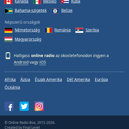
Kanada
Mexikó
Kuba
Bahama-szigetek
Belize
Népszerű országok
Németország
Románia
Szerbia
Magyarország
Hallgass
online radio
az okostelefonodon ingyen a
Android
vagy
iOS
Afrika
Ázsia
Észak Amerika
Dél Amerika
Európa
Óceánia
© Online Radio Box, 2015-2026.
Created by
Final Level