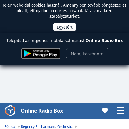
Jelen weboldal
cookies
használ. Amennyiben tovább böngészed az
oldalt, elfogadod a cookies használatára vonatkozó
szabályzatunkat.
Telepítsd az ingyenes mobilalkalmazást
Online Radio Box
Nem, köszönöm
Online Radio Box
Video
Player
is
Főoldal
Regency Philharmonic Orchestra