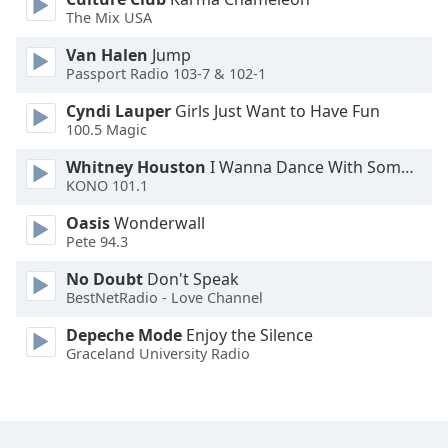
The Mix USA
Opacity
Van Halen
Jump
Passport Radio 103-7 & 102-1
Caption
Cyndi Lauper
Girls Just Want to Have Fun
Area
100.5 Magic
Background
Whitney Houston
I Wanna Dance With Somebody
Color
KONO 101.1
Oasis
Wonderwall
Opacity
Pete 94.3
No Doubt
Don't Speak
Font
BestNetRadio - Love Channel
Size
Depeche Mode
Enjoy the Silence
Graceland University Radio
Text
Edge
Style