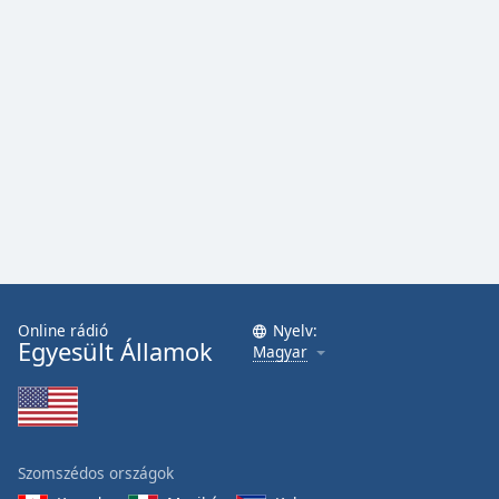
Font
Family
Reset
Done
Close
Modal
Dialog
End
of
dialog
window.
Online rádió
Nyelv:
Egyesült Államok
Magyar
Szomszédos országok