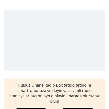
Remaining
Time
-
-:-
1x
Playback
Rate
Chapters
Chapters
Descriptions
descriptions
off
,
selected
Pulsuz Online Radio Box tətbiq tətbiqini
Subtitles
smartfonunuza yükləyin və sevimli radio
stansiyalarınızı onlayn dinləyin - harada olursanız
subtitles
olun!
settings
,