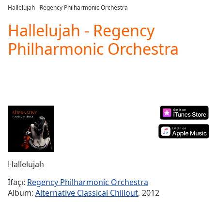
loading.
Hallelujah - Regency Philharmonic Orchestra
Play
Video
Hallelujah - Regency
Play
Philharmonic Orchestra
Skip
Backward
Skip
Forward
Mute
Current
Time
0:00
/
Duration
-:-
Loaded
:
0.00%
Stream
Hallelujah
Type
LIVE
Seek to
İfaçı:
Regency Philharmonic Orchestra
live,
Album:
Alternative Classical Chillout
, 2012
currently
behind
live
LIVE