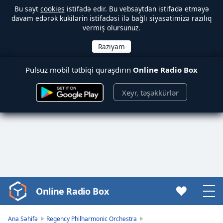
Bu sayt
cookies
istifadə edir. Bu vebsaytdan istifadə etməyə
davam edərək kukilərin istifadəsi ilə bağlı siyasətimizə razılıq
vermiş olursunuz.
Pulsuz mobil tətbiqi quraşdırın
Online Radio Box
Xeyr, təşəkkürlər
Online Radio Box
Video
Player
is
Ana Səhifə
Regency Philharmonic Orchestra