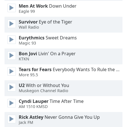
of
Men At Work
Down Under
dialog
Eagle 99
window.
Escape
Survivor
Eye of the Tiger
will
Wall Radio
cancel
Eurythmics
Sweet Dreams
and
Magic 93
close
the
Bon Jovi
Livin' On a Prayer
window.
KTKN
Tears for Fears
Everybody Wants To Rule the World
Text
More 95.5
Color
U2
With or Without You
Muskegon Channel Radio
Opacity
Cyndi Lauper
Time After Time
AM 1510 KMSD
Text
Background
Rick Astley
Never Gonna Give You Up
Jack FM
Color