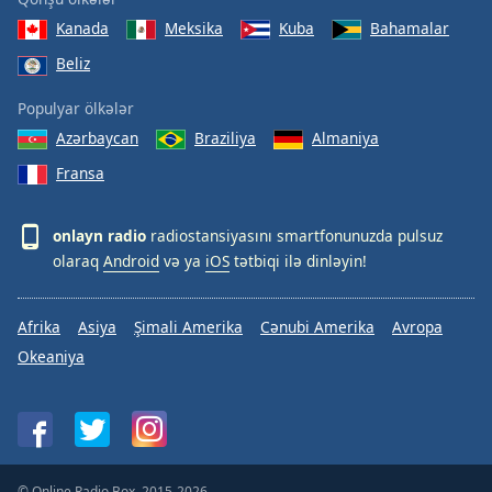
Kanada
Meksika
Kuba
Bahamalar
Beliz
Populyar ölkələr
Azərbaycan
Braziliya
Almaniya
Fransa
onlayn radio
radiostansiyasını smartfonunuzda pulsuz
olaraq
Android
və ya
iOS
tətbiqi ilə dinləyin!
Afrika
Asiya
Şimali Amerika
Cənubi Amerika
Avropa
Okeaniya
© Online Radio Box, 2015-2026.