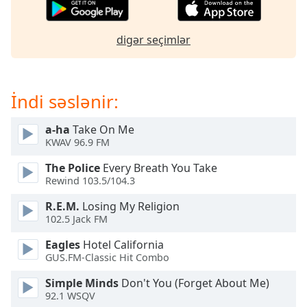
opens
subtitles
settings
digər seçimlər
dialog
subtitles
off
,
selected
İndi səslənir:
Audio
a-ha
Take On Me
Track
KWAV 96.9 FM
Picture-
in-
The Police
Every Breath You Take
Picture
Rewind 103.5/104.3
Fullscreen
This
R.E.M.
Losing My Religion
102.5 Jack FM
is
a
Eagles
Hotel California
modal
GUS.FM-Classic Hit Combo
window.
Simple Minds
Don't You (Forget About Me)
92.1 WSQV
Beginning