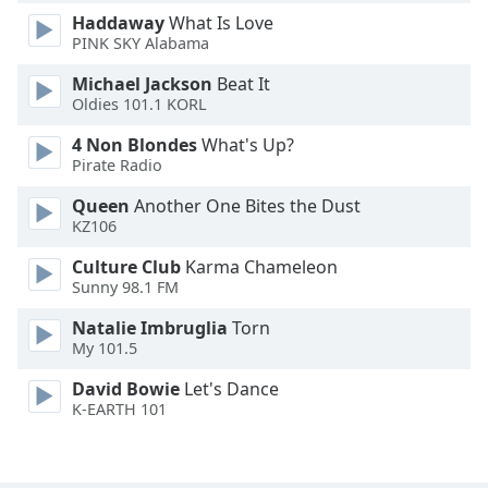
Haddaway
What Is Love
PINK SKY Alabama
Opacity
Michael Jackson
Beat It
Oldies 101.1 KORL
Caption
Area
4 Non Blondes
What's Up?
Background
Pirate Radio
Color
Queen
Another One Bites the Dust
KZ106
Opacity
Culture Club
Karma Chameleon
Sunny 98.1 FM
Font
Natalie Imbruglia
Torn
Size
My 101.5
David Bowie
Let's Dance
Text
K-EARTH 101
Edge
Style