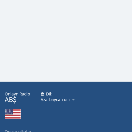
Font
Family
Reset
Done
Close
Modal
Dialog
End
of
dialog
window.
Onlayn Radio
Dil:
ABŞ
Azərbaycan dili
Qonşu ölkələr