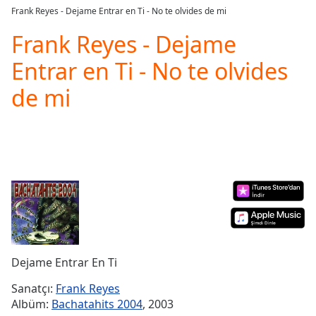
loading.
Frank Reyes - Dejame Entrar en Ti - No te olvides de mi
Play
Video
Frank Reyes - Dejame
Play
Entrar en Ti - No te olvides
Skip
Backward
de mi
Skip
Forward
Mute
Current
Time
0:00
/
Duration
-:-
Loaded
:
0.00%
Stream
Type
LIVE
Dejame Entrar En Ti
Seek to
live,
currently
Sanatçı:
Frank Reyes
behind
Albüm:
Bachatahits 2004
, 2003
live
LIVE