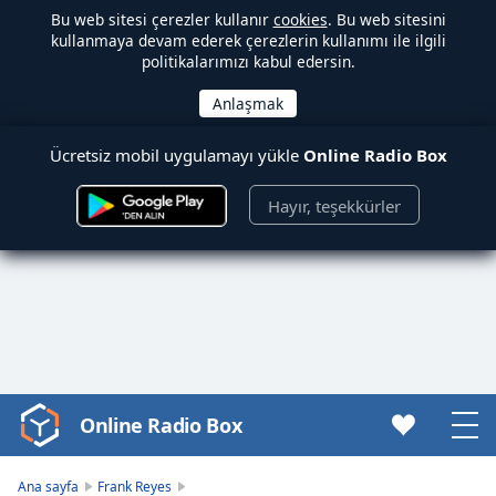
Bu web sitesi çerezler kullanır
cookies
. Bu web sitesini
kullanmaya devam ederek çerezlerin kullanımı ile ilgili
politikalarımızı kabul edersin.
Ücretsiz mobil uygulamayı yükle
Online Radio Box
Hayır, teşekkürler
Online Radio Box
Video
Player
is
Ana sayfa
Frank Reyes