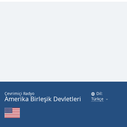
Font
Family
Reset
Done
Close
Modal
Dialog
End
of
dialog
window.
Çevrimiçi Radyo
Dil:
Amerika Birleşik Devletleri
Türkçe