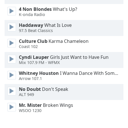
4 Non Blondes
What's Up?
Opacity
K-onda Radio
Haddaway
What Is Love
Caption
97.5 Beat Classics
Area
Culture Club
Karma Chameleon
Background
Coast 102
Color
Cyndi Lauper
Girls Just Want to Have Fun
Mix 107.9 FM - WFMX
Opacity
Whitney Houston
I Wanna Dance With Somebody
Arrow 107.1
Font
Size
No Doubt
Don't Speak
ALT 949
Text
Mr. Mister
Broken Wings
Edge
WSOO 1230
Style