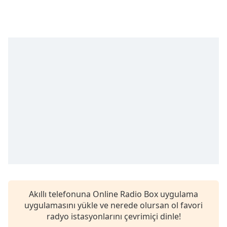
Remaining
Time
-
-:-
1x
Playback
Rate
Chapters
Chapters
Descriptions
descriptions
off
,
selected
Subtitles
Akıllı telefonuna Online Radio Box uygulama
subtitles
uygulamasını yükle ve nerede olursan ol favori
settings
,
radyo istasyonlarını çevrimiçi dinle!