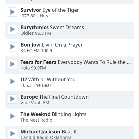
of
dialog
Survivor
Eye of the Tiger
.977 80's Hits
window.
Escape
Eurythmics
Sweet Dreams
will
Oldies 96.5 FM
cancel
and
Bon Jovi
Livin' On a Prayer
close
KNEC-FM 100.9
the
Tears for Fears
Everybody Wants To Rule the World
window.
Kola 99.9FM
Text
U2
With or Without You
Color
105.3 The Bear
Europe
The Final Countdown
Vibe Vault FM
Opacity
The Weeknd
Blinding Lights
The Nest Radio
Text
Background
Michael Jackson
Beat It
Color
Candid Radio Oklahoma