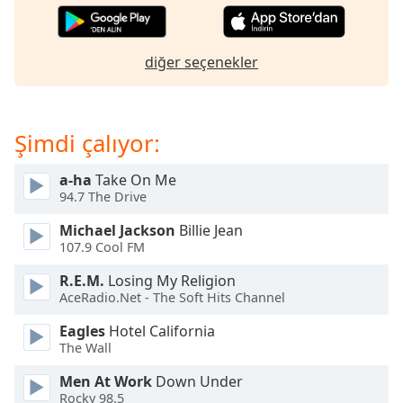
opens
subtitles
settings
dialog
diğer seçenekler
subtitles
off
,
selected
Şimdi çalıyor:
Audio
Track
a-ha
Take On Me
94.7 The Drive
Picture-
in-
Michael Jackson
Billie Jean
Picture
107.9 Cool FM
Fullscreen
This
R.E.M.
Losing My Religion
is
AceRadio.Net - The Soft Hits Channel
a
modal
Eagles
Hotel California
The Wall
window.
Men At Work
Down Under
Beginning
Rocky 98.5