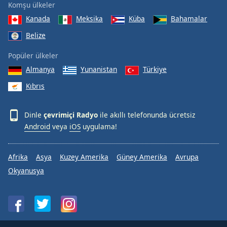
Komşu ülkeler
Kanada
Meksika
Küba
Bahamalar
Belize
Popüler ülkeler
Almanya
Yunanistan
Türkiye
Kıbrıs
Dinle
çevrimiçi Radyo
ile akıllı telefonunda ücretsiz
Android
veya
iOS
uygulama!
Afrika
Asya
Kuzey Amerika
Güney Amerika
Avrupa
Okyanusya