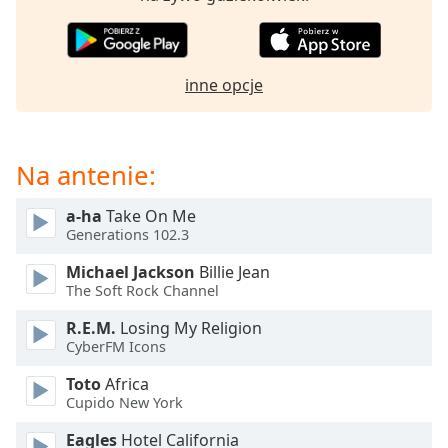
opens
subtitles
settings
dialog
inne opcje
subtitles
off
,
selected
Na antenie:
Audio
Track
a-ha
Take On Me
Generations 102.3
Picture-
in-
Michael Jackson
Billie Jean
Picture
The Soft Rock Channel
Fullscreen
This
R.E.M.
Losing My Religion
is
CyberFM Icons
a
modal
Toto
Africa
Cupido New York
window.
Eagles
Hotel California