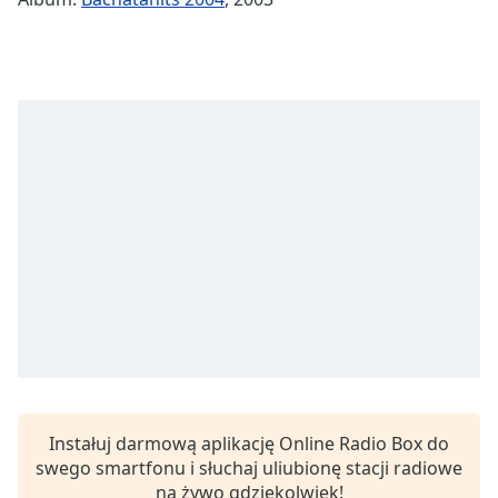
Remaining
Time
-
-:-
1x
Playback
Rate
Chapters
Chapters
Descriptions
descriptions
off
,
selected
Subtitles
Instałuj darmową aplikację Online Radio Box do
subtitles
swego smartfonu i słuchaj uliubionę stacji radiowe
settings
,
na żywo gdziekolwiek!