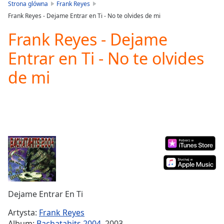
is
Strona glówna
Frank Reyes
loading.
Frank Reyes - Dejame Entrar en Ti - No te olvides de mi
Play
Video
Frank Reyes - Dejame
Play
Entrar en Ti - No te olvides
Skip
Backward
de mi
Skip
Forward
Mute
Current
Time
0:00
/
Duration
-:-
Loaded
:
0.00%
Stream
Type
LIVE
Dejame Entrar En Ti
Seek to
live,
currently
Artysta:
Frank Reyes
behind
Album:
Bachatahits 2004
, 2003
live
LIVE