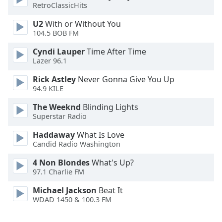
Color
RetroClassicHits
U2
With or Without You
Opacity
104.5 BOB FM
Cyndi Lauper
Time After Time
Caption
Lazer 96.1
Area
Rick Astley
Never Gonna Give You Up
Background
94.9 KILE
Color
The Weeknd
Blinding Lights
Superstar Radio
Opacity
Haddaway
What Is Love
Candid Radio Washington
Font
Size
4 Non Blondes
What's Up?
97.1 Charlie FM
Text
Michael Jackson
Beat It
Edge
WDAD 1450 & 100.3 FM
Style