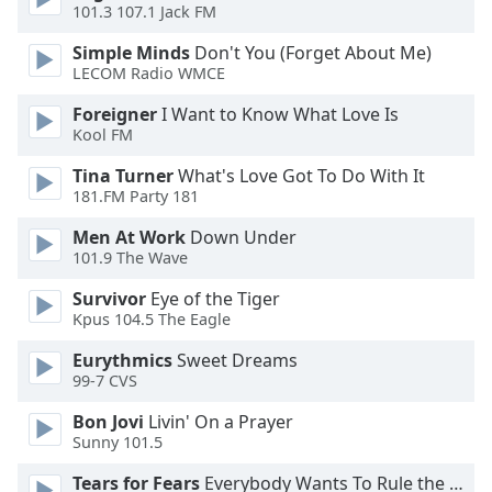
Beginning
101.3 107.1 Jack FM
of
dialog
Simple Minds
Don't You (Forget About Me)
LECOM Radio WMCE
window.
Escape
Foreigner
I Want to Know What Love Is
will
Kool FM
cancel
and
Tina Turner
What's Love Got To Do With It
close
181.FM Party 181
the
Men At Work
Down Under
window.
101.9 The Wave
Text
Survivor
Eye of the Tiger
Color
Kpus 104.5 The Eagle
Eurythmics
Sweet Dreams
99-7 CVS
Opacity
Bon Jovi
Livin' On a Prayer
Sunny 101.5
Text
Background
Tears for Fears
Everybody Wants To Rule the World