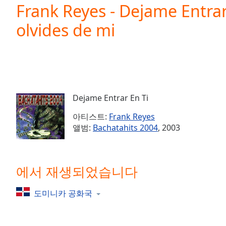
Current
Frank Reyes - Dejame Entrar 
Time
0:00
olvides de mi
/
Duration
-:-
Loaded
:
0.00%
0:00
Stream
Type
LIVE
Dejame Entrar En Ti
Seek to
live,
아티스트:
Frank Reyes
currently
앨범:
Bachatahits 2004
, 2003
behind
live
LIVE
Remaining
Time
-
-:-
에서 재생되었습니다
1x
도미니카 공화국
Playback
Rate