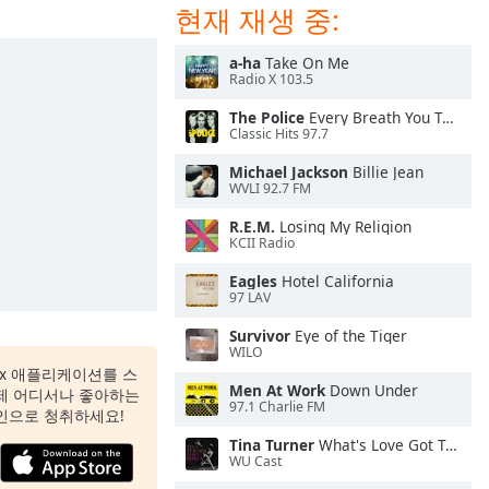
현재 재생 중:
a-ha
Take On Me
Radio X 103.5
The Police
Every Breath You Take
Classic Hits 97.7
Michael Jackson
Billie Jean
WVLI 92.7 FM
R.E.M.
Losing My Religion
KCII Radio
Eagles
Hotel California
97 LAV
Survivor
Eye of the Tiger
WILO
 Box 애플리케이션를 스
Men At Work
Down Under
제 어디서나 좋아하는
97.1 Charlie FM
인으로 청취하세요!
Tina Turner
What's Love Got To Do With It
WU Cast