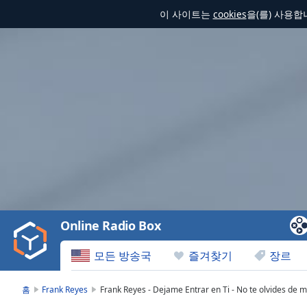
이 사이트는
cookies
을(를) 사용
Video
Player
is
loading.
Play
Video
Online Radio Box
Play
Skip
모든 방송국
즐겨찾기
장르
Backward
Skip
Forward
홈
Frank Reyes
Frank Reyes - Dejame Entrar en Ti - No te olvides de m
Mute