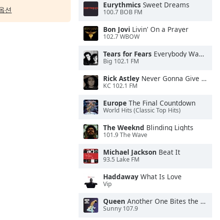
Eurythmics
Sweet Dreams
옵션
100.7 BOB FM
Bon Jovi
Livin' On a Prayer
102.7 WBOW
Tears for Fears
Everybody Wants To Rule the World
Big 102.1 FM
Rick Astley
Never Gonna Give You Up
KC 102.1 FM
Europe
The Final Countdown
World Hits (Classic Top Hits)
The Weeknd
Blinding Lights
101.9 The Wave
Michael Jackson
Beat It
93.5 Lake FM
Haddaway
What Is Love
Vip
Queen
Another One Bites the Dust
Sunny 107.9