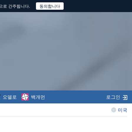
것으로 간주됩니다.
오델로
백개먼
로그인
미국