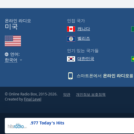
the
window.
온라인 라디오
인접 국가
미국
Text
캐나다
Color
벨리즈
Opacity
인기 있는 국가들
언어:
대한민국
한국어
Text
Background
스마트폰에서
온라인 라디오
를
Color
© Online Radio Box, 2015-2026.
약관
개인정보 보호정책
Opacity
Created by
Final Level
Caption
Area
.977 Today's Hits
Background