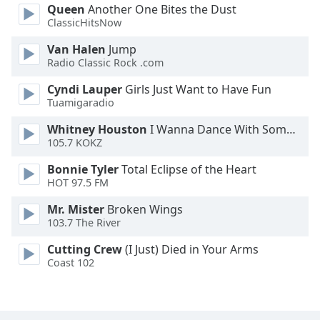
Queen
Another One Bites the Dust
Opacity
ClassicHitsNow
Van Halen
Jump
Caption
Radio Classic Rock .com
Area
Cyndi Lauper
Girls Just Want to Have Fun
Background
Tuamigaradio
Color
Whitney Houston
I Wanna Dance With Somebody
105.7 KOKZ
Opacity
Bonnie Tyler
Total Eclipse of the Heart
HOT 97.5 FM
Font
Size
Mr. Mister
Broken Wings
103.7 The River
Text
Cutting Crew
(I Just) Died in Your Arms
Edge
Coast 102
Style
Font