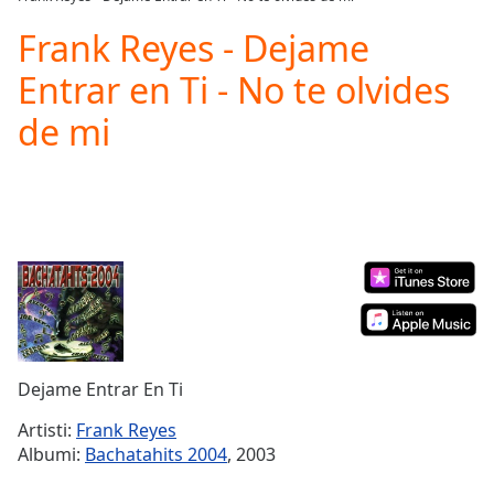
Play
Video
Frank Reyes - Dejame
Play
Entrar en Ti - No te olvides
Skip
Backward
de mi
Skip
Forward
Mute
Current
Time
0:00
/
Duration
-:-
Loaded
:
0.00%
Stream
Type
LIVE
Dejame Entrar En Ti
Seek to
live,
currently
Artisti:
Frank Reyes
behind
Albumi:
Bachatahits 2004
, 2003
live
LIVE
Remaining