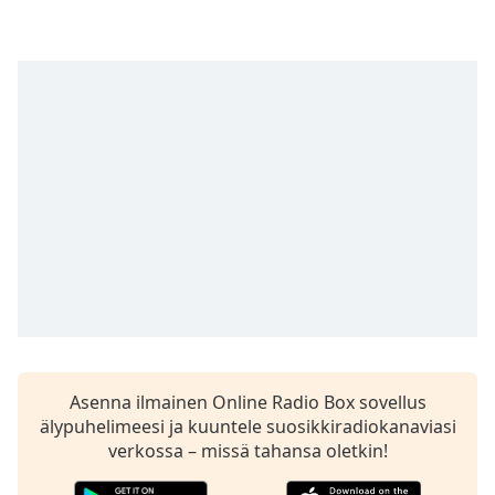
Time
-
-:-
1x
Playback
Rate
Chapters
Chapters
Descriptions
descriptions
off
,
selected
Subtitles
Asenna ilmainen Online Radio Box sovellus
subtitles
älypuhelimeesi ja kuuntele suosikkiradiokanaviasi
settings
,
verkossa – missä tahansa oletkin!
opens