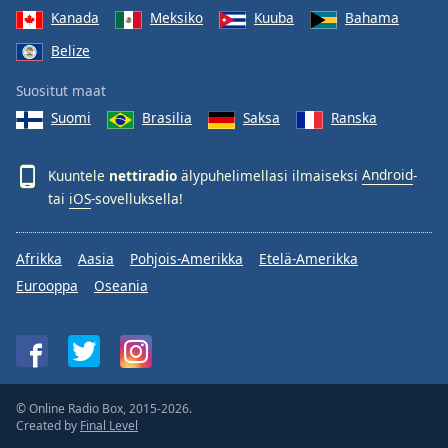
Kanada
Meksiko
Kuuba
Bahama
Belize
Suositut maat
Suomi
Brasilia
Saksa
Ranska
Kuuntele
nettiradio
älypuhelimellasi ilmaiseksi
Android
-
tai
iOS
-sovelluksella!
Afrikka
Aasia
Pohjois-Amerikka
Etelä-Amerikka
Eurooppa
Oseania
© Online Radio Box, 2015-2026.
Created by
Final Level