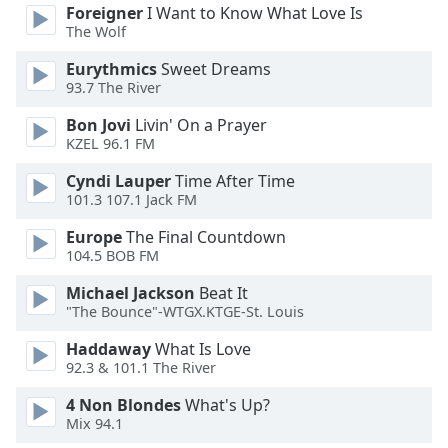
dialog
Foreigner
I Want to Know What Love Is
The Wolf
window.
Escape
Eurythmics
Sweet Dreams
will
93.7 The River
cancel
and
Bon Jovi
Livin' On a Prayer
close
KZEL 96.1 FM
the
Cyndi Lauper
Time After Time
window.
101.3 107.1 Jack FM
Text
Europe
The Final Countdown
Color
104.5 BOB FM
Michael Jackson
Beat It
"The Bounce"-WTGX.KTGE-St. Louis
Opacity
Haddaway
What Is Love
92.3 & 101.1 The River
Text
Background
4 Non Blondes
What's Up?
Color
Mix 94.1