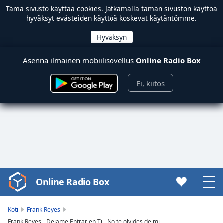
Tämä sivusto käyttää
cookies
. Jatkamalla tämän sivuston käyttöä
hyväksyt evästeiden käyttöä koskevat käytäntömme.
Asenna ilmainen mobiilisovellus
Online Radio Box
Ei, kiitos
Online Radio Box
Video
Player
is
Koti
Frank Reyes
loading.
Frank Reyes - Dejame Entrar en Ti - No te olvides de mi