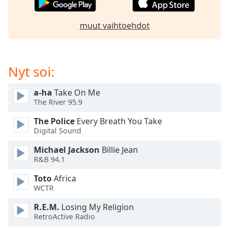
subtitles
settings
dialog
muut vaihtoehdot
subtitles
off
,
selected
Nyt soi:
Audio
Track
a-ha
Take On Me
The River 95.9
Picture-
in-
The Police
Every Breath You Take
Picture
Digital Sound
Fullscreen
This
Michael Jackson
Billie Jean
is
R&B 94.1
a
modal
Toto
Africa
WCTR
window.
R.E.M.
Losing My Religion
Beginning
RetroActive Radio
of