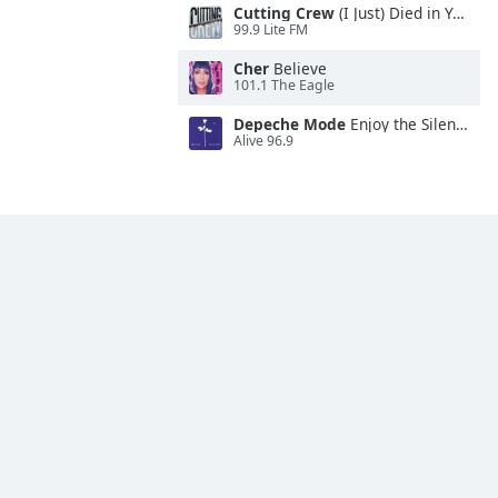
Cutting Crew
(I Just) Died in Your Arms
99.9 Lite FM
Cher
Believe
101.1 The Eagle
Depeche Mode
Enjoy the Silence
Alive 96.9