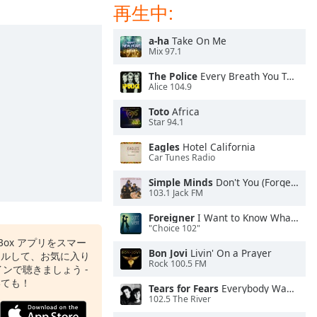
再生中:
a-ha
Take On Me
Mix 97.1
The Police
Every Breath You Take
Alice 104.9
Toto
Africa
Star 94.1
Eagles
Hotel California
Car Tunes Radio
Simple Minds
Don't You (Forget About Me)
103.1 Jack FM
Foreigner
I Want to Know What Love Is
"Choice 102"
o Box アプリをスマー
Bon Jovi
Livin' On a Prayer
ールして、お気に入り
Rock 100.5 FM
ンで聴きましょう -
いても！
Tears for Fears
Everybody Wants To Rule the World
102.5 The River