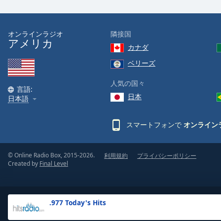
the
window.
オンラインラジオ
隣接国
アメリカ
Text
カナダ
Color
ベリーズ
Opacity
人気の国々
言語:
日本
日本語
Text
Background
スマートフォンで
オンライン
Color
© Online Radio Box, 2015-2026.
利用規約
プライバシーポリシー
Opacity
Created by
Final Level
Caption
Area
.977 Today's Hits
Background