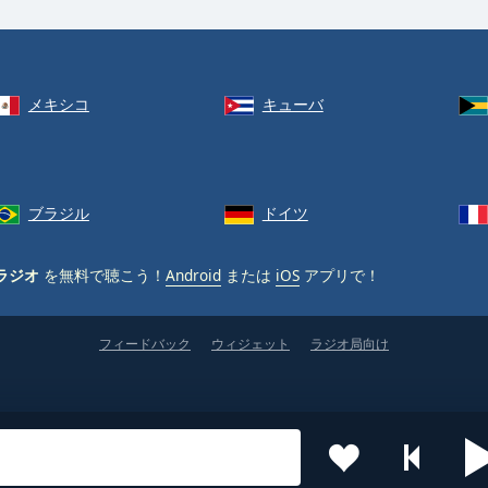
メキシコ
キューバ
ブラジル
ドイツ
ラジオ
を無料で聴こう！
Android
または
iOS
アプリで！
フィードバック
ウィジェット
ラジオ局向け