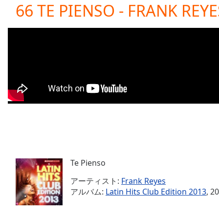
Current
66 TE PIENSO - FRANK REYE
Time
0:00
/
Duration
-:-
Loaded
:
0.00%
0:00
Stream
Type
LIVE
Seek to
live,
currently
behind
live
LIVE
Remaining
Time
-
-:-
Te Pienso
アーティスト:
Frank Reyes
1x
アルバム:
Latin Hits Club Edition 2013
, 2
Playback
Rate