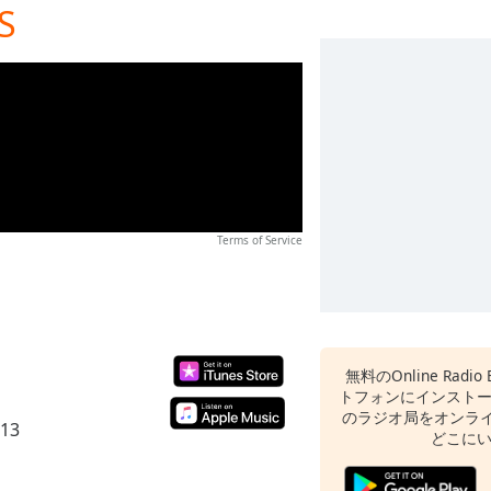
S
Terms of Service
無料のOnline Radi
トフォンにインスト
のラジオ局をオンライ
013
どこに