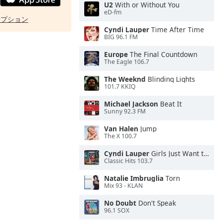
U2
With or Without You
eD-fm
オプション
Cyndi Lauper
Time After Time
BIG 96.1 FM
Europe
The Final Countdown
The Eagle 106.7
The Weeknd
Blinding Lights
101.7 KKIQ
Michael Jackson
Beat It
Sunny 92.3 FM
Van Halen
Jump
The X 100.7
Cyndi Lauper
Girls Just Want to Have Fun
Classic Hits 103.7
Natalie Imbruglia
Torn
Mix 93 - KLAN
No Doubt
Don't Speak
96.1 SOX