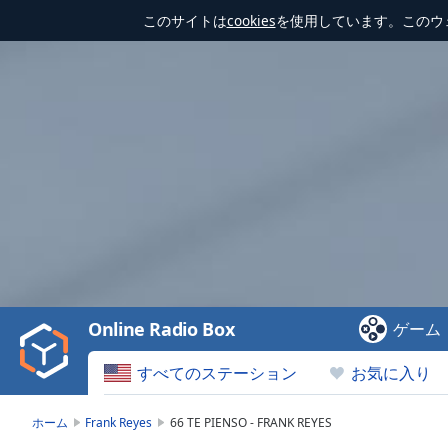
このサイトは
cookies
を使用しています。このウ
Video
Player
is
loading.
Play
Video
Online Radio Box
ゲーム
Play
Skip
すべてのステーション
お気に入り
Backward
Skip
Forward
ホーム
Frank Reyes
66 TE PIENSO - FRANK REYES
Mute