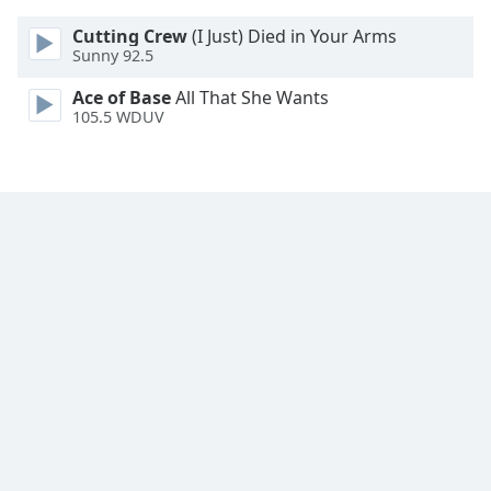
Cutting Crew
(I Just) Died in Your Arms
Opacity
Sunny 92.5
Ace of Base
All That She Wants
Caption
105.5 WDUV
Area
Background
Color
Opacity
Font
Size
Text
Edge
Style