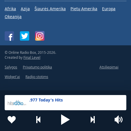
Afrika
Azija
Šiaurės Amerika
Pietų Amerika
Europa
Okeanija
© Online Radio Box, 2015-2026.
Created by
Final Level
Sąlygos
Privatumo politika
Atsiliepimai
Widget'ai
Radijo stotims
.977 Today's Hits