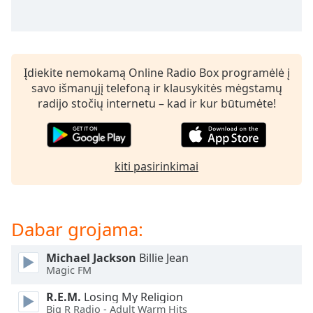
Remaining
Time
-
-:-
1x
Įdiekite nemokamą Online Radio Box programėlė į
Playback
savo išmanųjį telefoną ir klausykitės mėgstamų
Rate
radijo stočių internetu – kad ir kur būtumėte!
Chapters
Chapters
kiti pasirinkimai
Descriptions
descriptions
off
,
Dabar grojama:
selected
Subtitles
Michael Jackson
Billie Jean
Magic FM
subtitles
settings
,
R.E.M.
Losing My Religion
Big R Radio - Adult Warm Hits
opens