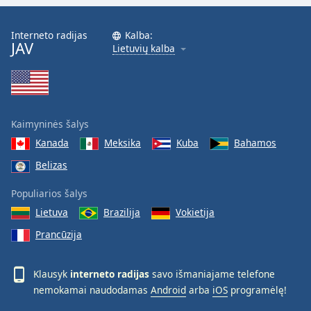
Font
Family
Interneto radijas
Kalba:
JAV
Lietuvių kalba
Reset
Done
Close
Modal
Dialog
Kaimyninės šalys
End
Kanada
Meksika
Kuba
Bahamos
of
dialog
Belizas
window.
Populiarios šalys
Lietuva
Brazilija
Vokietija
Prancūzija
Klausyk
interneto radijas
savo išmaniajame telefone
nemokamai naudodamas
Android
arba
iOS
programėlę!