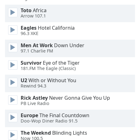
subtitles
Toto
Africa
settings
Arrow 107.1
dialog
subtitles
Eagles
Hotel California
off
,
96.3 XKE
selected
Men At Work
Down Under
97.1 Charlie FM
Audio
Track
Survivor
Eye of the Tiger
181.FM The Eagle (Classic)
Picture-
in-
Picture
U2
With or Without You
Rewind 94.3
Fullscreen
This
Rick Astley
Never Gonna Give You Up
is
PB Live Radio
a
modal
Europe
The Final Countdown
window.
Doo-Wop Diner Radio 91.5
The Weeknd
Blinding Lights
Beginning
Now 100.5