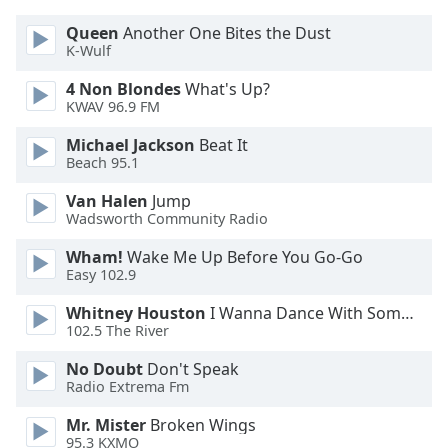
of
dialog
Queen
Another One Bites the Dust
window.
K-Wulf
Escape
4 Non Blondes
What's Up?
will
KWAV 96.9 FM
cancel
and
Michael Jackson
Beat It
close
Beach 95.1
the
Van Halen
Jump
window.
Wadsworth Community Radio
Text
Wham!
Wake Me Up Before You Go-Go
Color
Easy 102.9
Whitney Houston
I Wanna Dance With Somebody
Opacity
102.5 The River
No Doubt
Don't Speak
Text
Radio Extrema Fm
Background
Mr. Mister
Broken Wings
Color
95.3 KXMO