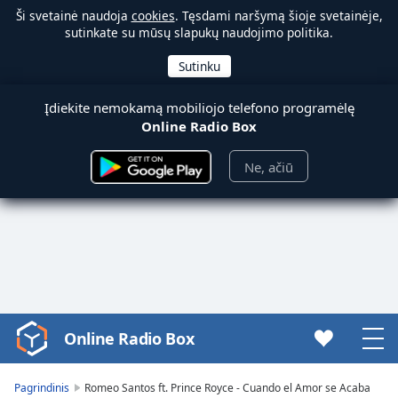
Ši svetainė naudoja
cookies
. Tęsdami naršymą šioje svetainėje,
sutinkate su mūsų slapukų naudojimo politika.
Įdiekite nemokamą mobiliojo telefono programėlę
Online Radio Box
Ne, ačiū
Online Radio Box
Video
Player
is
Pagrindinis
Romeo Santos ft. Prince Royce - Cuando el Amor se Acaba