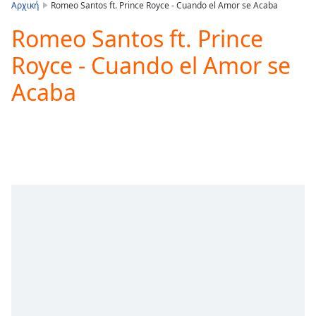
is
Αρχική
Romeo Santos ft. Prince Royce - Cuando el Amor se Acaba
loading.
Romeo Santos ft. Prince
Play
Video
Royce - Cuando el Amor se
Play
Skip
Acaba
Backward
Skip
Forward
Mute
Current
Time
0:00
/
Duration
-:-
Loaded
:
0.00%
Stream
Type
LIVE
Seek to
live,
currently
behind
live
LIVE