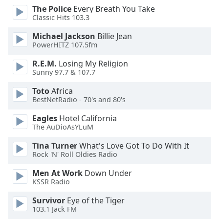
opens
The Police
Every Breath You Take
Classic Hits 103.3
subtitles
settings
Michael Jackson
Billie Jean
dialog
PowerHITZ 107.5fm
subtitles
off
,
R.E.M.
Losing My Religion
selected
Sunny 97.7 & 107.7
Toto
Africa
Audio
BestNetRadio - 70's and 80's
Track
Eagles
Hotel California
Picture-
in-
The AuDioAsYLuM
Picture
Fullscreen
Tina Turner
What's Love Got To Do With It
This
Rock 'N' Roll Oldies Radio
is
Men At Work
Down Under
a
KSSR Radio
modal
window.
Survivor
Eye of the Tiger
103.1 Jack FM