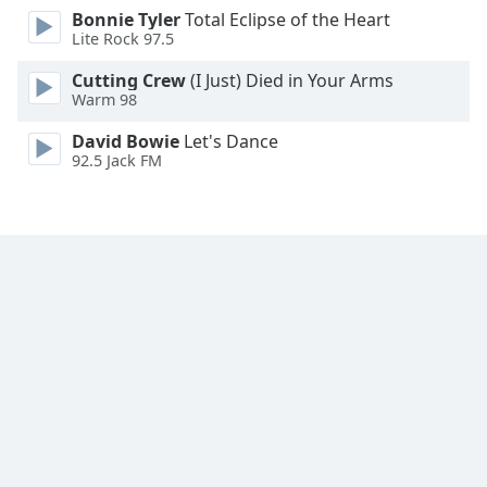
Color
Bonnie Tyler
Total Eclipse of the Heart
Lite Rock 97.5
Opacity
Cutting Crew
(I Just) Died in Your Arms
Warm 98
Caption
David Bowie
Let's Dance
Area
92.5 Jack FM
Background
Color
Opacity
Font
Size
Text
Edge
Style