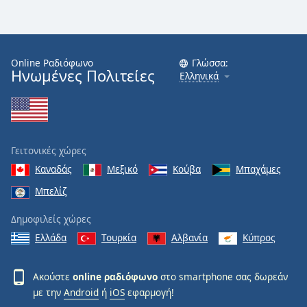
Font
Family
Online Ραδιόφωνο
Γλώσσα:
Ηνωμένες Πολιτείες
Ελληνικά
Reset
Done
Close
Modal
Dialog
End
Γειτονικές χώρες
of
Καναδάς
Μεξικό
Κούβα
Μπαχάμες
dialog
window.
Μπελίζ
Δημοφιλείς χώρες
Ελλάδα
Τουρκία
Αλβανία
Κύπρος
Ακούστε
online ραδιόφωνο
στο smartphone σας δωρεάν
με την
Android
ή
iOS
εφαρμογή!