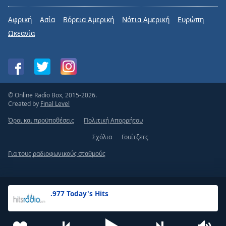
Αφρική
Ασία
Βόρεια Αμερική
Νότια Αμερική
Ευρώπη
Ωκεανία
© Online Radio Box, 2015-2026.
Created by
Final Level
Όροι και προϋποθέσεις
Πολιτική Απορρήτου
Σχόλια
Γουίτζετς
Για τους ραδιοφωνικούς σταθμούς
.977 Today's Hits