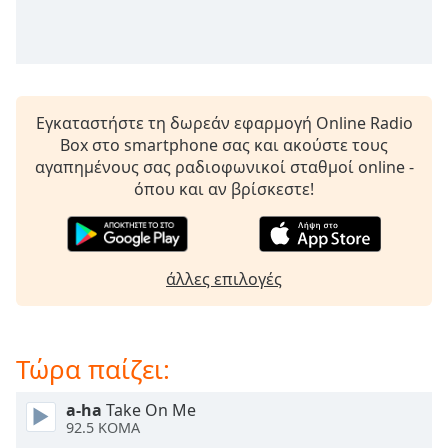
Remaining
Time
-
-:-
1x
Εγκαταστήστε τη δωρεάν εφαρμογή Online Radio
Playback
Box στο smartphone σας και ακούστε τους
Rate
αγαπημένους σας ραδιοφωνικοί σταθμοί online -
Chapters
όπου και αν βρίσκεστε!
Chapters
Descriptions
άλλες επιλογές
descriptions
off
,
selected
Τώρα παίζει:
Subtitles
a-ha
Take On Me
subtitles
92.5 KOMA
settings
,