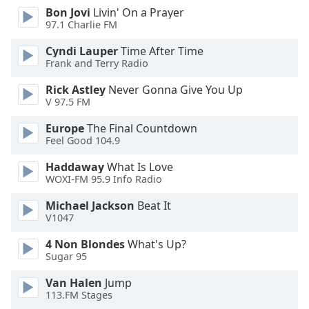
Beginning
Bon Jovi
Livin' On a Prayer
of
97.1 Charlie FM
dialog
window.
Cyndi Lauper
Time After Time
Escape
Frank and Terry Radio
will
Rick Astley
Never Gonna Give You Up
cancel
V 97.5 FM
and
close
Europe
The Final Countdown
the
Feel Good 104.9
window.
Haddaway
What Is Love
WOXI-FM 95.9 Info Radio
Text
Color
Michael Jackson
Beat It
V1047
Opacity
4 Non Blondes
What's Up?
Sugar 95
Text
Van Halen
Jump
Background
113.FM Stages