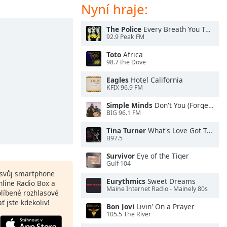
Nyní hraje:
The Police
Every Breath You Take
92.9 Peak FM
Toto
Africa
98.7 the Dove
Eagles
Hotel California
KFIX 96.9 FM
Simple Minds
Don't You (Forget About Me)
BIG 96.1 FM
Tina Turner
What's Love Got To Do With It
B97.5
Survivor
Eye of the Tiger
Gulf 104
a svůj smartphone
Eurythmics
Sweet Dreams
nline Radio Box a
Maine Internet Radio - Mainely 80s
blíbené rozhlasové
ať jste kdekoliv!
Bon Jovi
Livin' On a Prayer
105.5 The River