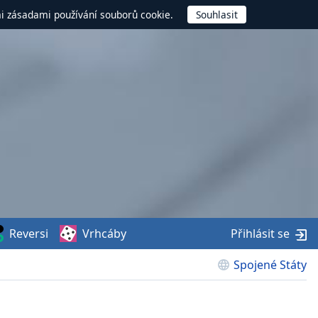
mi zásadami používání souborů cookie.
Reversi
Vrhcáby
Přihlásit se
Spojené Státy