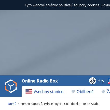
Tyto webové stránky používají soubory
cookies
. Poku
Video
Player
is
loading.
Play
Video
Online Radio Box
Hry
Play
Skip
Všechny stanice
Oblíbené
Ž
Backward
Skip
Forward
Domů
Romeo Santos ft. Prince Royce - Cuando el Amor se Acaba
Mute