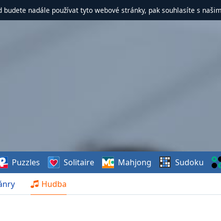
d budete nadále používat tyto webové stránky, pak souhlasíte s naši
Puzzles
Solitaire
Mahjong
Sudoku
ánry
Hudba