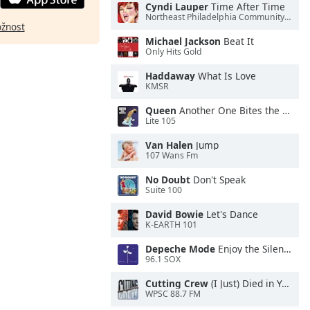
Cyndi Lauper
Time After Time
Northeast Philadelphia Community Radio
ožnost
Michael Jackson
Beat It
Only Hits Gold
Haddaway
What Is Love
KMSR
Queen
Another One Bites the Dust
Lite 105
Van Halen
Jump
107 Wans Fm
No Doubt
Don't Speak
Suite 100
David Bowie
Let's Dance
K-EARTH 101
Depeche Mode
Enjoy the Silence
96.1 SOX
Cutting Crew
(I Just) Died in Your Arms
WPSC 88.7 FM