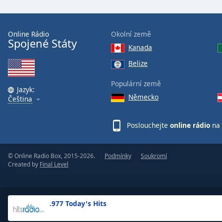
the
window.
Online Rádio
Okolní země
Spojené Státy
Text
Kanada
Color
Belize
Opacity
Populární země
Jazyk:
Německo
Čeština
Text
Background
Poslouchejte
online rádio
na 
Color
© Online Radio Box, 2015-2026.
Podmínky
Soukromí
Opacity
Created by
Final Level
Caption
Area
.977 Today's Hits
Background