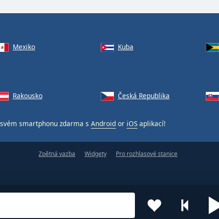
Mexiko
Kuba
Rakousko
Česká Republika
svém smartphonu zdarma s
Android
or
iOS
aplikací!
Zpětná vazba
Widgety
Pro rozhlasové stanice