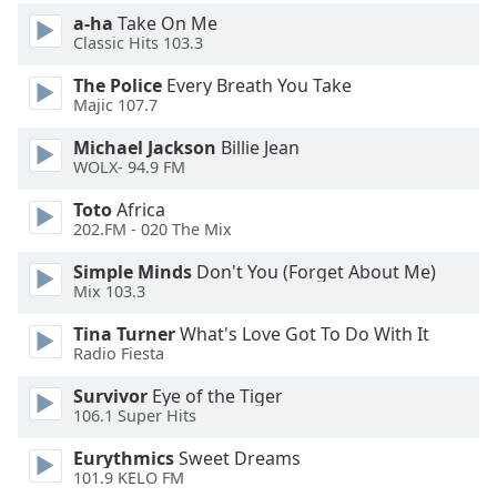
of
a-ha
Take On Me
dialog
Classic Hits 103.3
window.
Escape
The Police
Every Breath You Take
will
Majic 107.7
cancel
Michael Jackson
Billie Jean
and
WOLX- 94.9 FM
close
the
Toto
Africa
window.
202.FM - 020 The Mix
Simple Minds
Don't You (Forget About Me)
Text
Mix 103.3
Color
Tina Turner
What's Love Got To Do With It
Radio Fiesta
Opacity
Survivor
Eye of the Tiger
106.1 Super Hits
Text
Background
Eurythmics
Sweet Dreams
101.9 KELO FM
Color