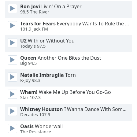
Bon Jovi
Livin' On a Prayer
98.5 The River
Opacity
Tears for Fears
Everybody Wants To Rule the World
101.9 Jack FM
Caption
Area
U2
With or Without You
Background
Today’s 97.5
Color
Queen
Another One Bites the Dust
Big 94.5
Opacity
Natalie Imbruglia
Torn
K-Joy 98.3
Font
Wham!
Wake Me Up Before You Go-Go
Size
Star 107.3
Whitney Houston
I Wanna Dance With Somebody
Text
Decades 107.9
Edge
Style
Oasis
Wonderwall
The Resistance