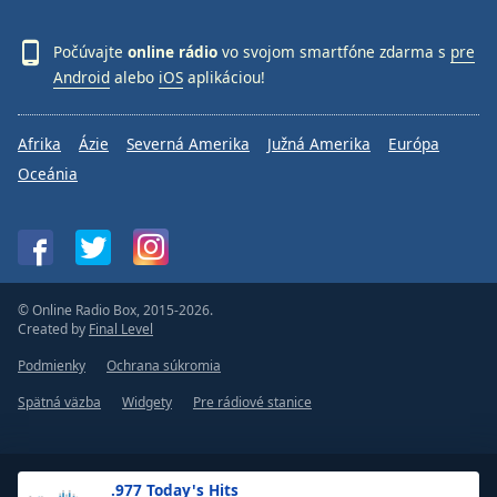
Počúvajte
online rádio
vo svojom smartfóne zdarma s
pre
Android
alebo
iOS
aplikáciou!
Afrika
Ázie
Severná Amerika
Južná Amerika
Európa
Oceánia
© Online Radio Box, 2015-2026.
Created by
Final Level
Podmienky
Ochrana súkromia
Spätná väzba
Widgety
Pre rádiové stanice
.977 Today's Hits