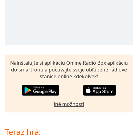
opens
subtitles
settings
dialog
subtitles
off
,
selected
Audio
Track
Nainštalujte si aplikáciu Online Radio Box aplikáciu
do smartfónu a počúvajte svoje obľúbené rádiové
Picture-
in-
stanice online kdekoľvek!
Picture
Fullscreen
This
is
iné možnosti
a
modal
window.
Teraz hrá:
Beginning