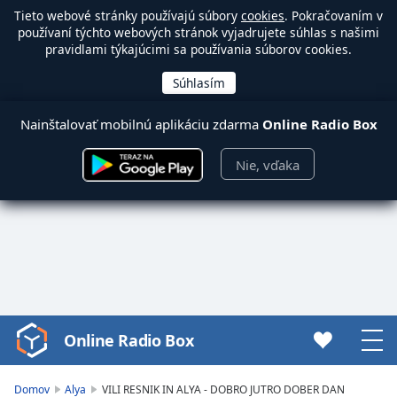
Tieto webové stránky používajú súbory
cookies
. Pokračovaním v
používaní týchto webových stránok vyjadrujete súhlas s našimi
pravidlami týkajúcimi sa používania súborov cookies.
Nainštalovať mobilnú aplikáciu zdarma
Online Radio Box
Nie, vďaka
Online Radio Box
Video
Player
is
Domov
Alya
VILI RESNIK IN ALYA - DOBRO JUTRO DOBER DAN