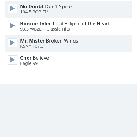
Font
No Doubt
Don't Speak
Family
104.5 BOB FM
Bonnie Tyler
Total Eclipse of the Heart
93.3 WBZD - Classic Hits
Reset
Done
Mr. Mister
Broken Wings
Close
KSNY 107.3
Modal
Dialog
Cher
Believe
End
Eagle 99
of
dialog
window.