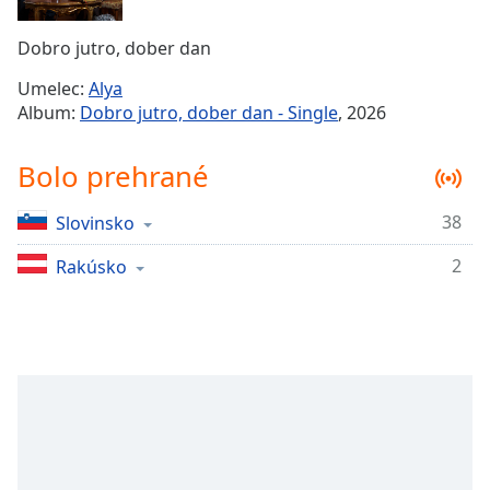
Remaining
Time
-
Dobro jutro, dober dan
-:-
Umelec:
Alya
1x
Album:
Dobro jutro, dober dan - Single
, 2026
Playback
Rate
Bolo prehrané
Chapters
38
Slovinsko
Chapters
2
Rakúsko
Descriptions
descriptions
off
,
selected
Subtitles
subtitles
settings
,