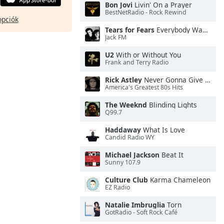
Bon Jovi
Livin' On a Prayer
BestNetRadio - Rock Rewind
opciók
Tears for Fears
Everybody Wants To Rule the World
Jack FM
U2
With or Without You
Frank and Terry Radio
Rick Astley
Never Gonna Give You Up
America's Greatest 80s Hits
The Weeknd
Blinding Lights
Q99.7
Haddaway
What Is Love
Candid Radio WY
Michael Jackson
Beat It
Sunny 107.9
Culture Club
Karma Chameleon
EZ Radio
Natalie Imbruglia
Torn
GotRadio - Soft Rock Café