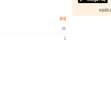
egyéb 
36
2