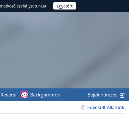
onatkozó szabályzatunkat.
Reversi
Backgammon
Bejelentkezés
Egyesült Államok