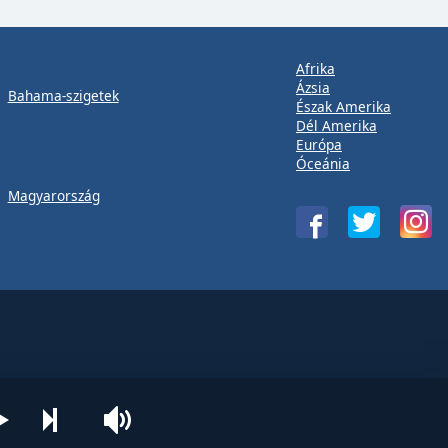
Afrika
Ázsia
Bahama-szigetek
Észak Amerika
Dél Amerika
Európa
Óceánia
Magyarország