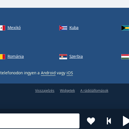
Mexikó
Kuba
Románia
Szerbia
telefonodon ingyen a
Android
vagy
iOS
Visszajelzés
Widgetek
A rádióállomások