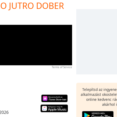
BRO JUTRO DOBER
Terms of Service
Telepítsd az ingyen
alkalmazást okostele
online kedvenc rá
akárhol i
 2026