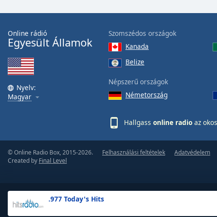
the
window.
Online rádió
Szomszédos országok
Egyesült Államok
Text
Kanada
Color
Belize
Opacity
Népszerű országok
Nyelv:
Németország
Magyar
Text
Background
Hallgass
online radio
az okos
Color
© Online Radio Box, 2015-2026.
Felhasználási feltételek
Adatvédelem
Opacity
Created by
Final Level
Caption
Area
.977 Today's Hits
Background