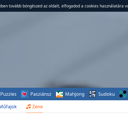
ben tovább böngészed az oldalt, elfogadod a cookies használatára v
Puzzles
Pasziánsz
Mahjong
Sudoku
Műfajok
Zene