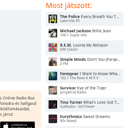
Most játszott:
The Police
Every Breath You Take
Lake Hits 95
Michael Jackson
Billie Jean
106.1 Super Hits
R.E.M.
Losing My Religion
X96 Classic
Simple Minds
Don't You (Forget About Me)
Z-FM
Foreigner
I Want to Know What Love Is
102.1 The River K M R V
Survivor
Eye of the Tiger
JungleCat Radio
es Online Radio Box
Tina Turner
What's Love Got To Do With It
fonodra és hallgasd
GotRadio - Girl Power
dióállomásaidat,
s jársz!
Eurythmics
Sweet Dreams
80s Mixed