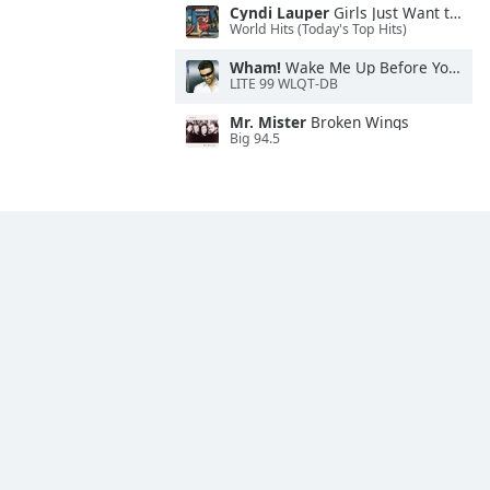
Cyndi Lauper
Girls Just Want to Have Fun
World Hits (Today's Top Hits)
Wham!
Wake Me Up Before You Go-Go
LITE 99 WLQT-DB
Mr. Mister
Broken Wings
Big 94.5