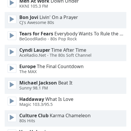
Color
Men At Work
Down Under
KKNI 105.3 FM
Bon Jovi
Livin' On a Prayer
Opacity
CJ's Awesome 80s
Tears for Fears
Everybody Wants To Rule the World
Caption
BeGoodRadio - 80s Pop Rock
Area
Background
Cyndi Lauper
Time After Time
Color
AceRadio.Net - The 80s Soft Channel
Europe
The Final Countdown
Opacity
The MAX
Michael Jackson
Beat It
Font
Sunny 98.1 FM
Size
Haddaway
What Is Love
Magic 103.3/95.5
Text
Culture Club
Karma Chameleon
Edge
80s Hits
Style