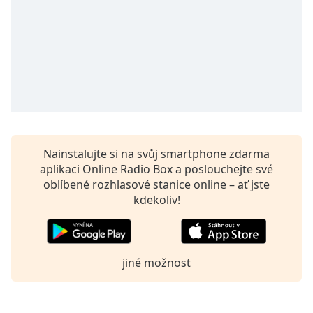
opens
subtitles
settings
dialog
subtitles
off
,
selected
Audio
Track
Nainstalujte si na svůj smartphone zdarma
aplikaci Online Radio Box a poslouchejte své
Picture-
in-
oblíbené rozhlasové stanice online – ať jste
Picture
kdekoliv!
Fullscreen
This
is
a
jiné možnost
modal
window.