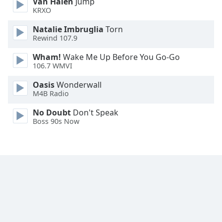
Van Halen
Jump
KRXO
Font
Family
Natalie Imbruglia
Torn
Rewind 107.9
Wham!
Wake Me Up Before You Go-Go
Reset
106.7 WMVI
Done
Close
Oasis
Wonderwall
Modal
M4B Radio
Dialog
End
No Doubt
Don't Speak
of
Boss 90s Now
dialog
window.