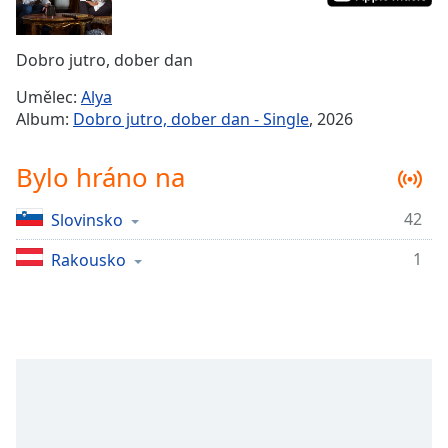
Remaining
Time
-
Dobro jutro, dober dan
-:-
Umělec:
Alya
1x
Album:
Dobro jutro, dober dan - Single
, 2026
Playback
Rate
Bylo hráno na
Chapters
42
Slovinsko
Chapters
1
Rakousko
Descriptions
descriptions
off
,
selected
Subtitles
subtitles
settings
,