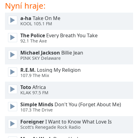
Beginning
Nyní hraje:
of
dialog
a-ha
Take On Me
window.
KOOL 105.1 FM
Escape
will
The Police
Every Breath You Take
cancel
92.1 The Axe
and
Michael Jackson
Billie Jean
close
PINK SKY Delaware
the
window.
R.E.M.
Losing My Religion
107.9 The Mix
Text
Toto
Africa
Color
KLAK 97.5 FM
Simple Minds
Don't You (Forget About Me)
Opacity
107.3 The Drive
Foreigner
I Want to Know What Love Is
Text
Scott's Renegade Rock Radio
Background