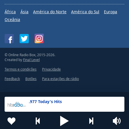
África
Ásia
América do Norte
América do Sul
Europa
Oceânia
© Online Radio Box, 2015-2026.
Created by
Final Level
Termos e condições
Privacidade
Feedback
Botões
Para estações de rádio
.977 Today's Hits