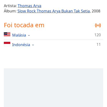
Time
-
Artista:
Thomas Arya
-:-
Álbum:
Slow Rock Thomas Arya Bukan Tak Setia
, 2008
1x
Foi tocada em
Playback
Rate
120
Malásia
Chapters
11
Chapters
Indonésia
Descriptions
descriptions
off
,
selected
Subtitles
subtitles
settings
,
opens