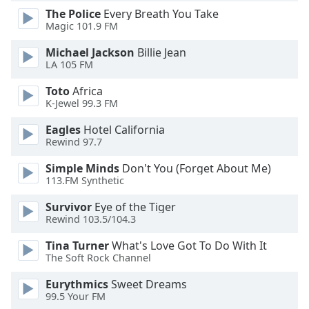
dialog
The Police
Every Breath You Take
window.
Magic 101.9 FM
Escape
Michael Jackson
Billie Jean
will
LA 105 FM
cancel
and
Toto
Africa
close
K-Jewel 99.3 FM
the
window.
Eagles
Hotel California
Rewind 97.7
Text
Simple Minds
Don't You (Forget About Me)
Color
113.FM Synthetic
Survivor
Eye of the Tiger
Opacity
Rewind 103.5/104.3
Tina Turner
What's Love Got To Do With It
Text
The Soft Rock Channel
Background
Eurythmics
Sweet Dreams
Color
99.5 Your FM