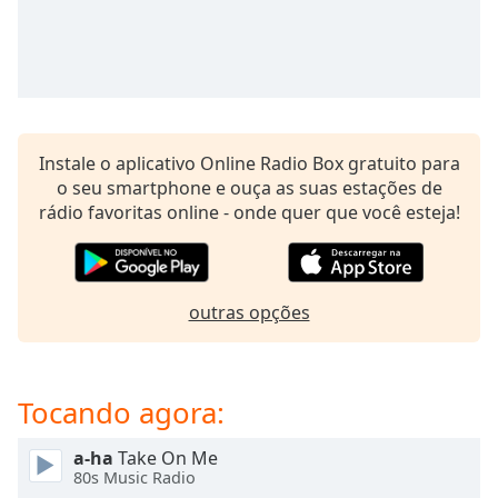
subtitles
settings
dialog
subtitles
off
,
selected
Instale o aplicativo Online Radio Box gratuito para
Audio
o seu smartphone e ouça as suas estações de
Track
rádio favoritas online - onde quer que você esteja!
Picture-
in-
Picture
Fullscreen
This
outras opções
is
a
modal
Tocando agora:
window.
a-ha
Take On Me
Beginning
80s Music Radio
of