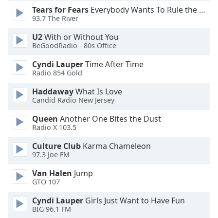
Tears for Fears
Everybody Wants To Rule the World
Opacity
93.7 The River
U2
With or Without You
Caption
BeGoodRadio - 80s Office
Area
Background
Cyndi Lauper
Time After Time
Color
Radio 854 Gold
Haddaway
What Is Love
Opacity
Candid Radio New Jersey
Queen
Another One Bites the Dust
Radio X 103.5
Font
Size
Culture Club
Karma Chameleon
97.3 Joe FM
Text
Van Halen
Jump
Edge
GTO 107
Style
Cyndi Lauper
Girls Just Want to Have Fun
BIG 96.1 FM
Font