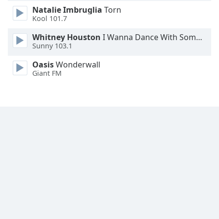
Natalie Imbruglia
Torn
Family
Kool 101.7
Whitney Houston
I Wanna Dance With Somebody
Reset
Sunny 103.1
Done
Close
Oasis
Wonderwall
Modal
Giant FM
Dialog
End
of
dialog
window.