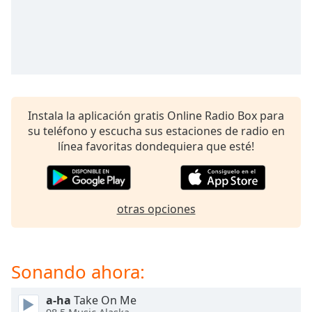
opens
subtitles
settings
dialog
subtitles
off
,
selected
Instala la aplicación gratis Online Radio Box para
Audio
su teléfono y escucha sus estaciones de radio en
Track
línea favoritas dondequiera que esté!
Picture-
in-
Picture
Fullscreen
This
otras opciones
is
a
modal
Sonando ahora:
window.
a-ha
Take On Me
Beginning