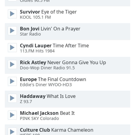
Oldies 96.5 FM
Survivor
Eye of the Tiger
Opacity
KOOL 105.1 FM
Bon Jovi
Livin' On a Prayer
Caption
Star Radio
Area
Background
Cyndi Lauper
Time After Time
Color
113.FM Hits 1984
Rick Astley
Never Gonna Give You Up
Opacity
Doo-Wop Diner Radio 91.5
Europe
The Final Countdown
Eddie's Diner WYOO-HD3
Font
Size
Haddaway
What Is Love
Z 93.7
Text
Michael Jackson
Beat It
Edge
PINK SKY Colorado
Style
Culture Club
Karma Chameleon