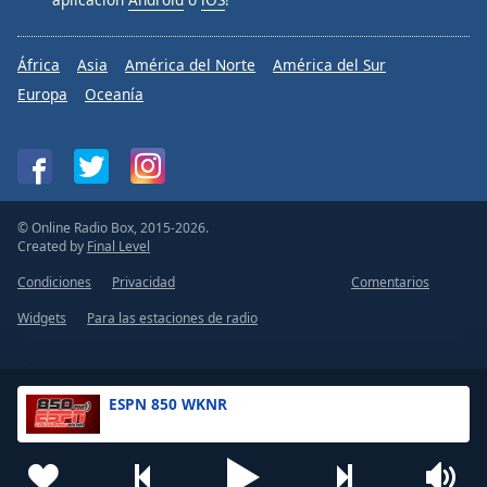
África
Asia
América del Norte
América del Sur
Europa
Oceanía
© Online Radio Box, 2015-2026.
Created by
Final Level
Condiciones
Privacidad
Comentarios
Widgets
Para las estaciones de radio
ESPN 850 WKNR