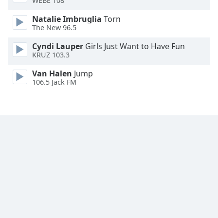
WEBE 108
Font
Natalie Imbruglia
Torn
Family
The New 96.5
Cyndi Lauper
Girls Just Want to Have Fun
Reset
KRUZ 103.3
Done
Close
Van Halen
Jump
Modal
106.5 Jack FM
Dialog
End
of
dialog
window.