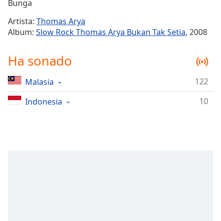
Remaining
Bunga
Time
-
Artista:
Thomas Arya
-:-
Album:
Slow Rock Thomas Arya Bukan Tak Setia
, 2008
1x
Ha sonado
Playback
Rate
122
Malasia
Chapters
10
Chapters
Indonesia
Descriptions
descriptions
off
,
selected
Subtitles
subtitles
settings
,