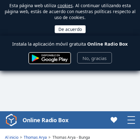
Esta página web utiliza
cookies
. Al continuar utilizando esta
página web, estás de acuerdo con nuestras políticas respecto al
uso de cookies.
Instala la aplicación móvil gratuita
Online Radio Box
No, gracias
Online Radio Box
Video
Player
is
Al inicio
Thomas Arya
Thomas Arya - Bunga