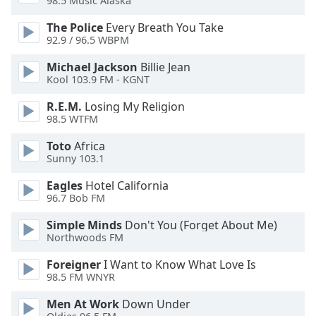
98.5 Music Alaska
of
dialog
The Police
Every Breath You Take
window.
92.9 / 96.5 WBPM
Escape
Michael Jackson
Billie Jean
will
Kool 103.9 FM - KGNT
cancel
and
R.E.M.
Losing My Religion
close
98.5 WTFM
the
window.
Toto
Africa
Sunny 103.1
Text
Eagles
Hotel California
Color
96.7 Bob FM
Simple Minds
Don't You (Forget About Me)
Opacity
Northwoods FM
Foreigner
I Want to Know What Love Is
Text
98.5 FM WNYR
Background
Men At Work
Down Under
Color